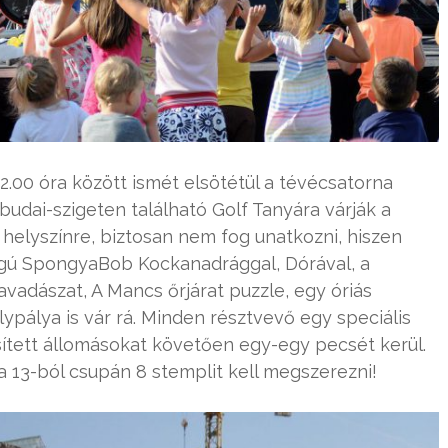
.00 óra között ismét elsötétül a tévécsatorna
udai-szigeten található Golf Tanyára várják a
 helyszínre, biztosan nem fog unatkozni, hiszen
ágú SpongyaBob Kockanadrággal, Dórával, a
vadászat, A Mancs őrjárat puzzle, egy óriás
lypálya is vár rá. Minden résztvevő egy speciális
sített állomásokat követően egy-egy pecsét kerül.
 13-ból csupán 8 stemplit kell megszerezni!