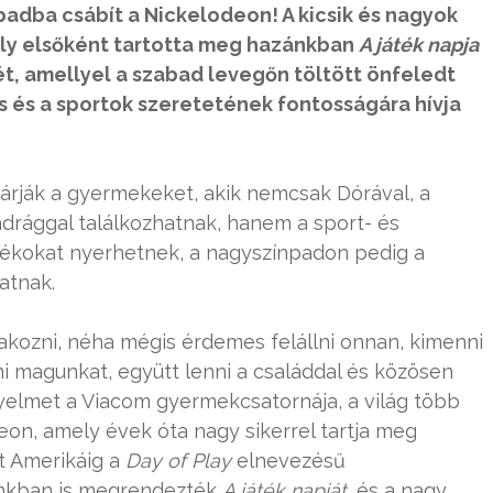
adba csábít a Nickelodeon! A kicsik és nagyok
ly elsőként tartotta meg hazánkban
A játék napja
t, amellyel
a szabad levegőn töltött önfeledt
s és a sportok szeretetének fontosságára hívja
várják a gyermekeket, akik nemcsak Dórával, a
rággal találkozhatnak, hanem a sport- és
ékokat nyerhetnek, a nagyszínpadon pedig a
atnak.
órakozni, néha mégis érdemes felállni onnan, kimenni
 magunkat, együtt lenni a családdal és közösen
figyelmet a Viacom gyermekcsatornája, a világ több
eon, amely évek óta nagy sikerrel tartja meg
át Amerikáig a
Day of Play
elnevezésű
ánkban is megrendezték
A játék napját
, és a nagy