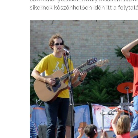
sikernek köszönhetően idén itt a folytatá