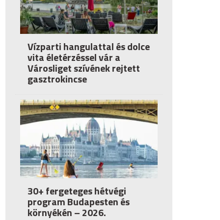
Vízparti hangulattal és dolce
vita életérzéssel vár a
Városliget szívének rejtett
gasztrokincse
30+ fergeteges hétvégi
program Budapesten és
környékén – 2026.