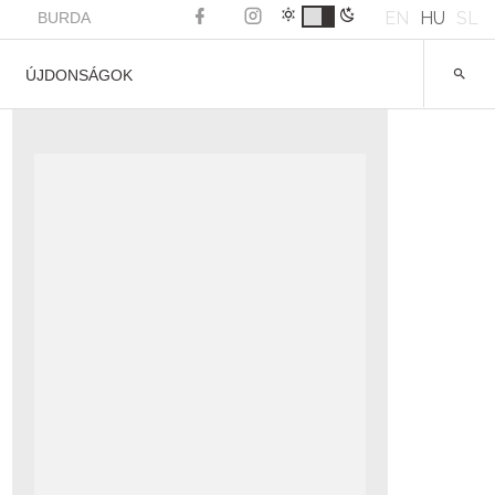
EN
HU
SL
BURDA
ÚJDONSÁGOK