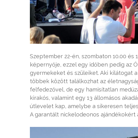
Szeptember 22-én, szombaton 10.00 és 12
képernyője, ezzel egy időben pedig az Ób
gyermekeket és szüleiket. Aki kilátogat a
többek között találkozhat az életnagys
felfedezővel, de egy hamisítatlan medúza
kirakós, valamint egy 13 állomásos akadá
útlevelet kap, amelybe a sikeresen telje
A garantált nickelodeonos ajándékokért a