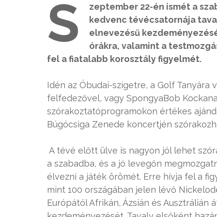
S
zeptember 22-én ismét a szab
kedvenc tévécsatornája tava
elnevezésű kezdeményezésé
órákra, valamint a testmozgá
fel a fiatalabb korosztály figyelmét.
Idén az Óbudai-szigetre, a Golf Tanyára 
felfedezővel, vagy SpongyaBob Kockanad
szórakoztatóprogramokon értékes ajánd
Búgócsiga Zenede koncertjén szórakozh
A tévé előtt ülve is nagyon jól lehet sz
a szabadba, és a jó levegőn megmozgatni
élvezni a játék örömét. Erre hívja fel a 
mint 100 országában jelen lévő Nickelod
Európától Afrikán, Ázsián és Ausztrálián 
kezdeményezését. Tavaly elsőként haz