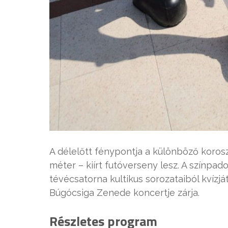
A délelőtt fénypontja a különböző koros
méter – kiírt futóverseny lesz. A színpad
tévécsatorna kultikus sorozataiból kvízjá
Búgócsiga Zenede koncertje zárja.
Részletes program