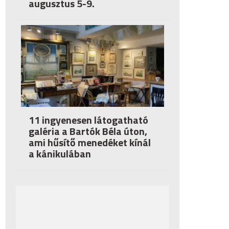
augusztus 5-9.
11 ingyenesen látogatható
galéria a Bartók Béla úton,
ami hűsítő menedéket kínál
a kánikulában