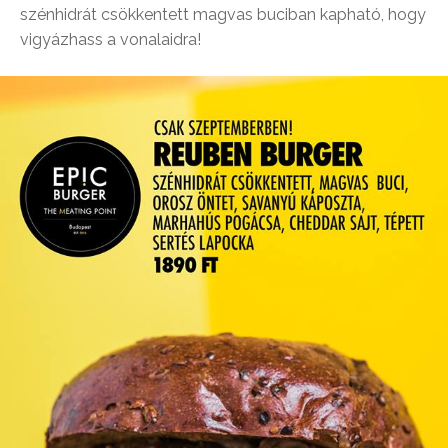
szénhidrát csökkentett magvas buciban kapható, hogy
vigyázhass a vonalaidra!