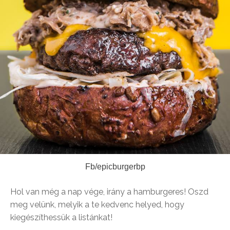
Fb/epicburgerbp
Hol van még a nap vége, irány a hamburgeres! Oszd
meg velünk, melyik a te kedvenc helyed, hogy
kiegészíthessük a listánkat!