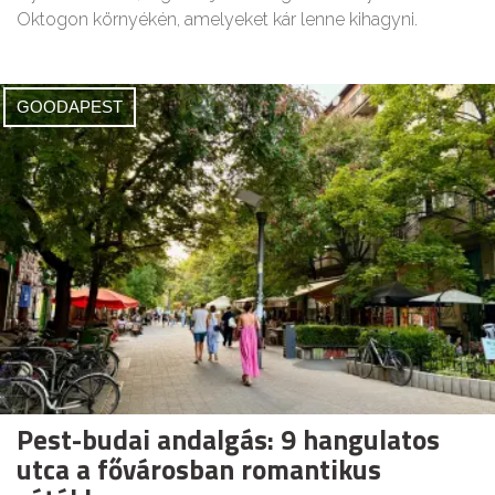
Oktogon környékén, amelyeket kár lenne kihagyni.
GOODAPEST
Pest-budai andalgás: 9 hangulatos
utca a fővárosban romantikus