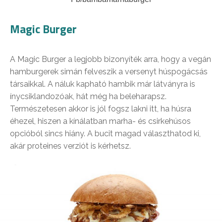
Magic Burger
A Magic Burger a legjobb bizonyíték arra, hogy a vegán
hamburgerek simán felveszik a versenyt húspogácsás
társaikkal. A náluk kapható hambik már látványra is
ínycsiklandozóak, hát még ha beleharapsz.
Természetesen akkor is jól fogsz lakni itt, ha húsra
éhezel, hiszen a kínálatban marha- és csirkehúsos
opcióból sincs hiány. A bucit magad választhatod ki,
akár proteines verziót is kérhetsz.