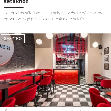
sétákhoz
Hangulatos sétaútvonalak, melyek az őszre békés vagy
éppen pezsgő pesti, budai utcákat ölelnek fel.
GASZTRO