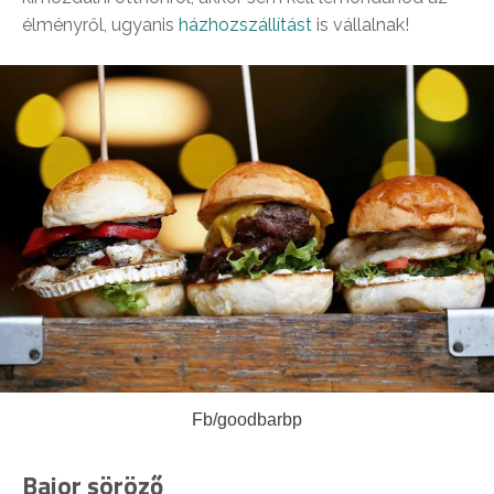
élményről, ugyanis
házhozszállítást
is vállalnak!
Fb/goodbarbp
Bajor söröző