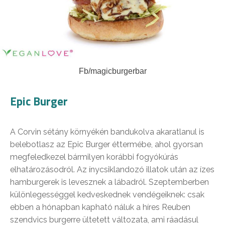
Fb/magicburgerbar
Epic Burger
A Corvin sétány környékén bandukolva akaratlanul is
belebotlasz az Epic Burger éttermébe, ahol gyorsan
megfeledkezel bármilyen korábbi fogyókúrás
elhatározásodról. Az ínycsiklandozó illatok után az ízes
hamburgerek is levesznek a lábadról. Szeptemberben
különlegességgel kedveskednek vendégeiknek: csak
ebben a hónapban kapható náluk a híres Reuben
szendvics burgerre ültetett változata, ami ráadásul