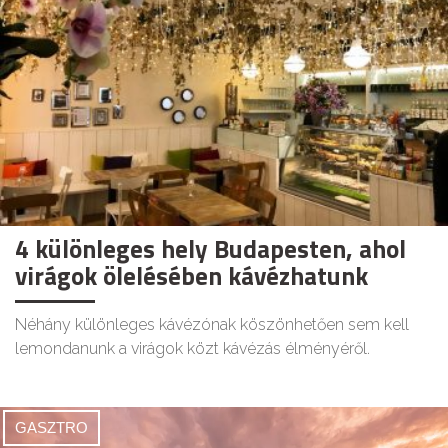
4 különleges hely Budapesten, ahol
virágok ölelésében kávézhatunk
Néhány különleges kávézónak köszönhetően sem kell
lemondanunk a virágok közt kávézás élményéről.
GASZTRO