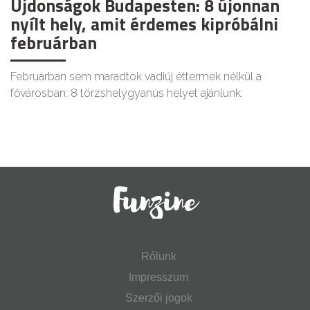
Újdonságok Budapesten: 8 újonnan
nyílt hely, amit érdemes kipróbálni
februárban
Februárban sem maradtok vadiúj éttermek nélkül a
fővárosban: 8 törzshelygyanús helyet ajánlunk.
Rólunk
Impresszum
Szerzői jogok