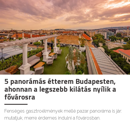
5 panorámás étterem Budapesten,
ahonnan a legszebb kilátás nyílik a
fővárosra
Fenséges gasztroélmények mellé pazar panoráma is jár:
mutatjuk, merre érdemes indulni a fővárosban.