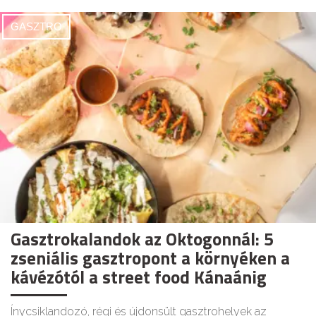
GASZTRO
Gasztrokalandok az Oktogonnál: 5
zseniális gasztropont a környéken a
kávézótól a street food Kánaánig
Ínycsiklandozó, régi és újdonsült gasztrohelyek az