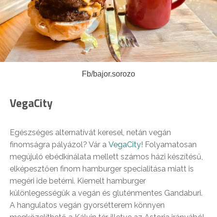
Fb/bajor.sorozo
VegaCity
Egészséges alternatívát keresel, netán vegán
finomságra pályázol? Vár a
VegaCity!
Folyamatosan
megújuló ebédkínálata mellett számos házi készítésű,
elképesztően finom hamburger specialitása miatt is
megéri ide betérni. Kiemelt hamburger
különlegességük a vegán és gluténmentes Gandaburi.
A hangulatos vegán gyorsétterem könnyen