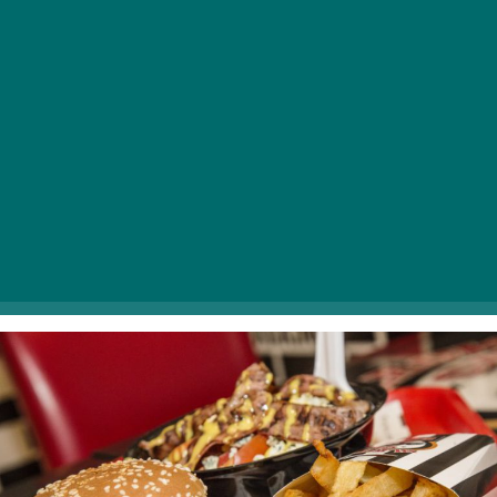
Black Cab Burger
A Black Cab Burger Rákóczi mindkét étterme maga a
Paradicsom a hamburger szerelmeseinek. A
kreatív „make your own burger”, koncepciónak hála a
vendégek kiválaszthatják a zsemle méretétől kezdve a
húst – csirke, marha, lazac – és a feltétetek is, extraként
pedig akár kéksajtot, grillezett ananászt vagy
tükörtojást is lehet kérni. A ház specialitásaival szintén
megéri próbát tenni, kóstold meg a Cabbie
Burgert
vagy a hónap burgerét!