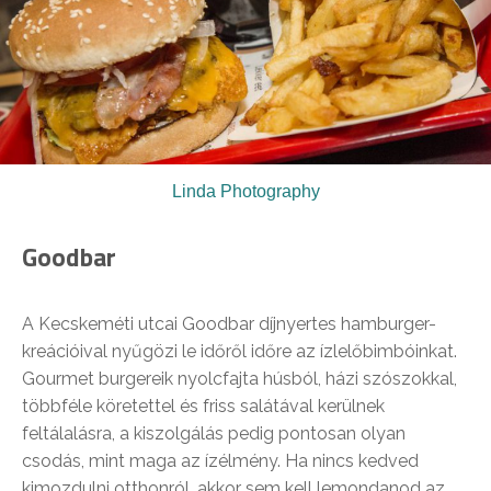
Linda Photography
Goodbar
A Kecskeméti utcai Goodbar díjnyertes hamburger-
kreációival nyűgözi le időről időre az ízlelőbimbóinkat.
Gourmet burgereik nyolcfajta húsból, házi szószokkal,
többféle köretettel és friss salátával kerülnek
feltálalásra, a kiszolgálás pedig pontosan olyan
csodás, mint maga az ízélmény. Ha nincs kedved
kimozdulni otthonról, akkor sem kell lemondanod az