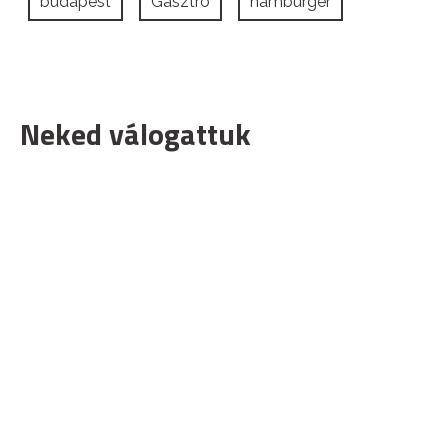
budapest
Gasztró
hamburger
Neked válogattuk