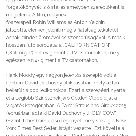
forgatókönyvét is ő írta, és amelyben szereplőként is
megjelenik. A film, melynek
főszerepeit Robin Williams és Anton Yelchin
játszotta, élénken jeleníti meg a fiatalság lelkületét,
annak minden örömével és szomorúságával. A másik
hosszan futó sorozata, a „CALIFORNICATION”
(„Kaliforgia”) hét évig ment a TV csatornákon, mely
egészen 2014-ig ment a TV csatornákon.
Hank Moody egy nagyon jelentős szereplő volt a
filmben, David Duchovny alakításában, mely aztán
bekerült a pop lexikonokba. Ezért a szerepéért nyerte
el a Legjobb Színésznek járó Golden Globe díjat a
Vígjáték kategóriában. A Farrar Straus and Giroux 2015
februárban adta ki David Duchovny „HOLY COW”
(Szent Tehén) című első regényét, mely sokáig a New
York Times Best Seller listáját vezette. Ezt követte a
második regénye, „Bucky F…… Dent”, mely szintén a New