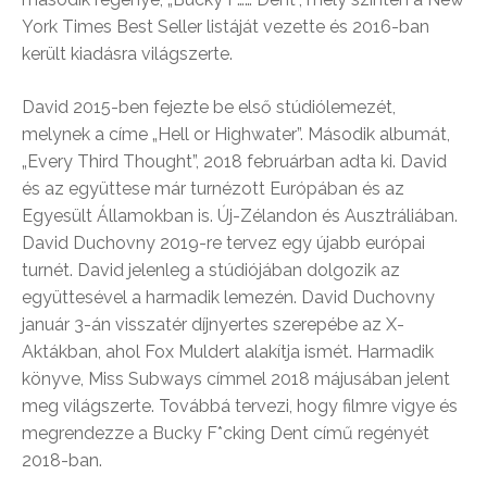
York Times Best Seller listáját vezette és 2016-ban
került kiadásra világszerte.
David 2015-ben fejezte be első stúdiólemezét,
melynek a címe „Hell or Highwater”. Második albumát,
„Every Third Thought”, 2018 februárban adta ki. David
és az együttese már turnézott Európában és az
Egyesült Államokban is. Új-Zélandon és Ausztráliában.
David Duchovny 2019-re tervez egy újabb európai
turnét. David jelenleg a stúdiójában dolgozik az
együttesével a harmadik lemezén. David Duchovny
január 3-án visszatér díjnyertes szerepébe az X-
Aktákban, ahol Fox Muldert alakítja ismét. Harmadik
könyve, Miss Subways címmel 2018 májusában jelent
meg világszerte. Továbbá tervezi, hogy filmre vigye és
megrendezze a Bucky F*cking Dent című regényét
2018-ban.