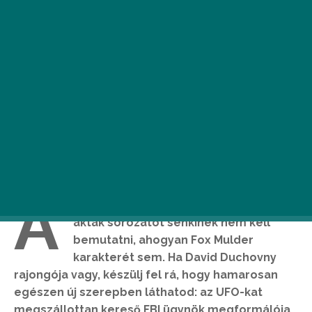
A
kult filmek között számontartott X-
akták sorozatot senkinek nem kell
bemutatni, ahogyan Fox Mulder
karakterét sem. Ha David Duchovny
rajongója vagy, készülj fel rá, hogy hamarosan
egészen új szerepben láthatod: az UFO-kat
megszállottan kereső FBI ügynök megformálója,