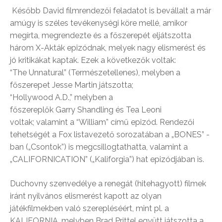
Később David filmrendezői feladatot is bevállalt a már
amúgy is széles tevékenységi köre mellé, amikor
megírta, megrendezte és a főszerepét eljátszotta
három X-Akták epizódnak, melyek nagy elismerést és
jó kritikákat kaptak. Ezek a következők voltak:
“The Unnatural” (Természetellenes), melyben a
főszerepet Jesse Martin játszotta;
“Hollywood A.D.,” melyben a
főszereplők Garry Shandling és Tea Leoni
voltak; valamint a “William” című epizód. Rendezői
tehetségét a Fox listavezető sorozatában a „BONES” -
ban („Csontok”) is megcsillogtathatta, valamint a
„CALIFORNICATION” („Kaliforgia”) hat epizódjában is.
Duchovny szenvedélye a renegát (hitehagyott) filmek
iránt nyilvános elismerést kapott az olyan
játékfilmekben való szerepléséért, mint pl. a
KALIFORNIA, melyben Brad Prittel együtt játszotta a