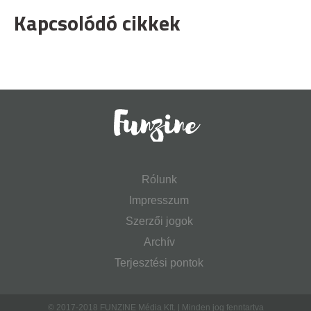
Kapcsolódó cikkek
Rólunk
Impresszum
Szerzői jogok
Archív
Terjesztési pontok
© 2017-2018 FUNZINE Média Kft. | Minden jog fenntartva