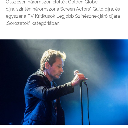
Összesen háromszor jelölték Golden Globe
díjra, szintén háromszor a Screen Actors” Guild díjra, és
egyszer a TV Kritikusok Legjobb Színésznek járó díjára
„Sorozatok” kategóriában.