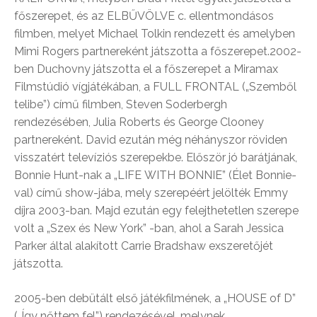
főszerepet, és az ELBŰVÖLVE c. ellentmondásos
filmben, melyet Michael Tolkin rendezett és amelyben
Mimi Rogers partnereként játszotta a főszerepet.2002-
ben Duchovny játszotta el a főszerepet a Miramax
Filmstúdió vígjátékában, a FULL FRONTAL („Szemből
telibe”) című filmben, Steven Soderbergh
rendezésében, Julia Roberts és George Clooney
partnereként. David ezután még néhányszor röviden
visszatért televíziós szerepekbe. Először jó barátjának,
Bonnie Hunt-nak a „LIFE WITH BONNIE” (Élet Bonnie-
val) című show-jába, mely szerepéért jelölték Emmy
díjra 2003-ban. Majd ezután egy felejthetetlen szerepe
volt a „Szex és New York” -ban, ahol a Sarah Jessica
Parker által alakított Carrie Bradshaw exszeretőjét
játszotta.
2005-ben debütált első játékfilmének, a „HOUSE of D”
(„Így nőttem fel”) rendezésével, melynek