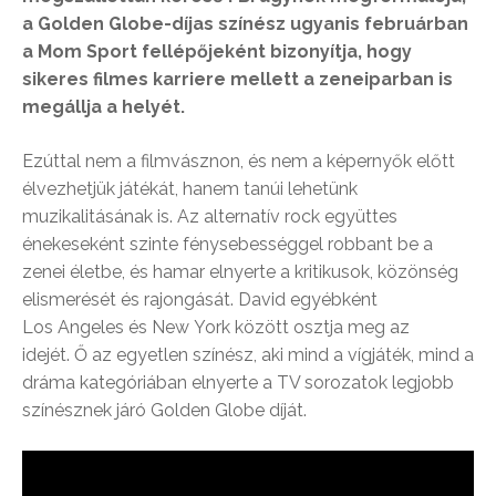
a Golden Globe-díjas színész ugyanis februárban
a Mom Sport fellépőjeként bizonyítja, hogy
sikeres filmes karriere mellett a zeneiparban is
megállja a helyét.
Ezúttal nem a filmvásznon, és nem a képernyők előtt
élvezhetjük játékát, hanem tanúi lehetünk
muzikalitásának is. Az alternatív rock együttes
énekeseként szinte fénysebességgel robbant be a
zenei életbe, és hamar elnyerte a kritikusok, közönség
elismerését és rajongását. David egyébként
Los Angeles és New York között osztja meg az
idejét. Ő az egyetlen színész, aki mind a vígjáték, mind a
dráma kategóriában elnyerte a TV sorozatok legjobb
színésznek járó Golden Globe díját.