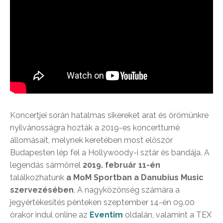
Koncertjei során hatalmas sikereket arat és örömünkre
nyilvánosságra hozták a 2019-es koncertturné
állomásait, melynek keretében most először
Budapesten lép fel a Hollywoody-i sztár és bandája. A
legendás sármőrrel
2019. február 11-én
találkozhatunk
a MoM Sportban a Danubius Music
szervezésében
. A nagyközönség számára a
jegyértékesítés pénteken szeptember 14-én 09.00
órakor indul online az
Eventim
oldalán, valamint a TEX