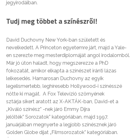
jegyirodáiban.
Tudj meg többet a színészről!
David Duchovny New York-ban született és
nevelkedett. A Princeton egyetemre járt, majd a Yale-
en szerezte meg mesterdiplomáját angol irodalomból.
Már jó úton haladt, hogy megszerezze a PhD
fokozatát, amikor elkapta a színészet iránti lázas
lelkesedés. Hamarosan Duchovny az egyik
legelismertebb, leghíresebb Hollywood-i színésszé
nőtte ki magát. A Fox Televízió szörnyének
sztárja sikert aratott az X-AKTÁK-ban, David-et a
„Kiváló színész” -nek járó Emmy Díjra
jelölték” Sorozatok” kategóriában, majd 1997.
januárjában megnyerte a legjobb színésznek járó
Golden Globe díjat „Filmsorozatok” kategóriában.