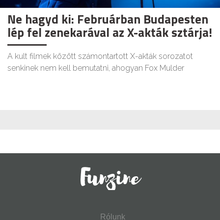
Ne hagyd ki: Februárban Budapesten
lép fel zenekarával az X-akták sztárja!
A kult filmek között számontartott X-akták sorozatot
senkinek nem kell bemutatni, ahogyan Fox Mulder
Rólunk