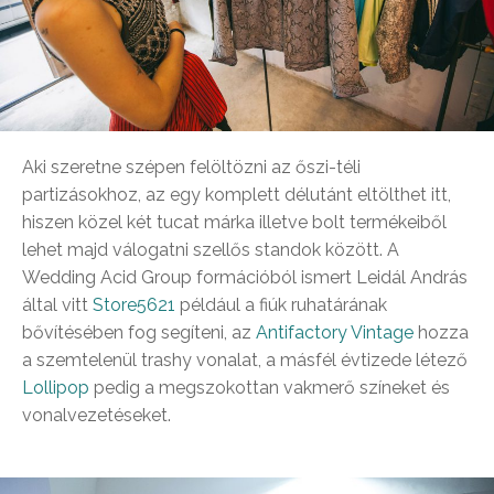
Aki szeretne szépen felöltözni az őszi-téli
partizásokhoz, az egy komplett délutánt eltölthet itt,
hiszen közel két tucat márka illetve bolt termékeiből
lehet majd válogatni szellős standok között. A
Wedding Acid Group formációból ismert Leidál András
által vitt
Store5621
például a fiúk ruhatárának
bővítésében fog segíteni, az
Antifactory Vintage
hozza
a szemtelenül trashy vonalat, a másfél évtizede létező
Lollipop
pedig a megszokottan vakmerő színeket és
vonalvezetéseket.