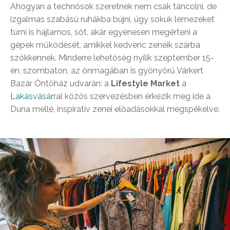
Ahogyan a technósok szeretnek nem csak táncolni, de
izgalmas szabású ruhákba bújni, úgy sokuk lemezeket
túrni is hajlamos, sőt, akár egyenesen megérteni a
gépek működését, amikkel kedvenc zenéik szárba
szökkennek. Minderre lehetőség nyílik szeptember 15-
én, szombaton, az önmagában is gyönyörű Várkert
Bazár Öntőház udvarán: a
Lifestyle Market
a
Lakásvásár
ral közös szervezésben érkezik meg ide a
Duna mellé, inspiratív zenei előadásokkal megspékelve.