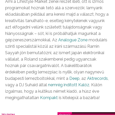
Ami a Lifestyle Market zenei részét illeti, ott is izmos
programokat hoznak tető alá a szervezők: Iamyank
előadásában például arra keresi majd a választ, hogy a
kreativitás tanulható-e, esetleg kénytelenek vagyunk
azt elfogadni velünk született tulajdonságnak vagy
hiányosságnak – sőt, ki is próbálhatjuk magunkat a
gépzeneszerszámokkal. Az
Analogue Zone
moduláris
szinti specialistái közül az iráni származású Ramin
Sayyah jön bemutatózni, az ismert japán elektronikai
vállalat, a Roland szakemberei pedig ugyancsak
hoznak pár csavargatnivalót. A bakelitbarátok
érdekében pedig lemezpiac is nyílik, olyan nagynevű
budapesti lemezboltokkal, mint a
Deep
, az
Aktrecords
,
vagy a DJ Suhaid által
nemrég indított Kalóz
. Külön
izgalmas, hogy a kultikus német kiadó, a húsz éve
megingathatatlan
Kompakt
is kitelepül a bazárba!