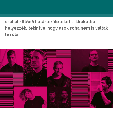
nagyobbat nem is lehetne tévedni! Kifejezett
célkitűzésük ugyanis, hogy a DJ-orientált
estéken túl az elektronikus tánczenéhez ezer
szállal kötődő határterületeket is kirakatba
helyezzék, tekintve, hogy azok soha nem is váltak
le róla.