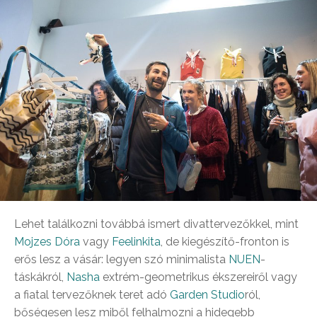
Lehet találkozni továbbá ismert divattervezőkkel, mint
Mojzes Dóra
vagy
Feelinkita
, de kiegészítő-fronton is
erős lesz a vásár: legyen szó minimalista
NUEN
-
táskákról,
Nasha
extrém-geometrikus ékszereiről vagy
a fiatal tervezőknek teret adó
Garden Studio
ról,
bőségesen lesz miből felhalmozni a hidegebb