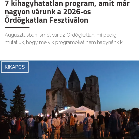
7 kihagyhatatlan program, amit már
nagyon várunk a 2026-os
Ördögkatlan Fesztiválon
Augusztusban ismét vár az Ördögkatlan, mi pedig
mutatjuk, hogy melyik programokat nem hagynánk ki.
KIKAPCS