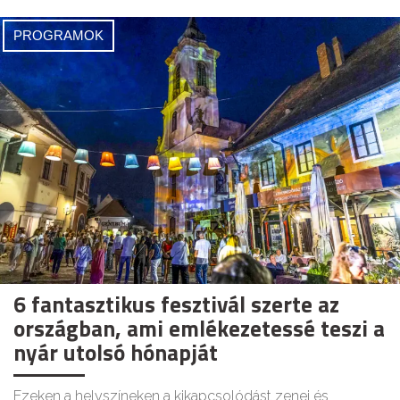
PROGRAMOK
6 fantasztikus fesztivál szerte az
országban, ami emlékezetessé teszi a
nyár utolsó hónapját
Ezeken a helyszíneken a kikapcsolódást zenei és