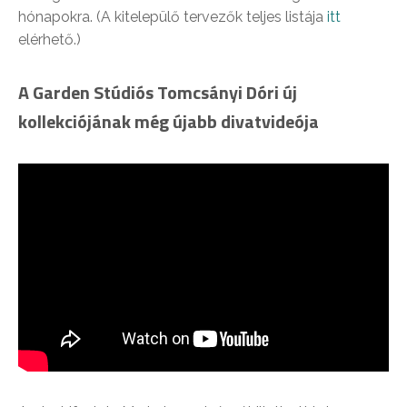
hónapokra. (A kitelepülő tervezők teljes listája
itt
elérhető.)
A Garden Stúdiós Tomcsányi Dóri új
kollekciójának még újabb divatvideója