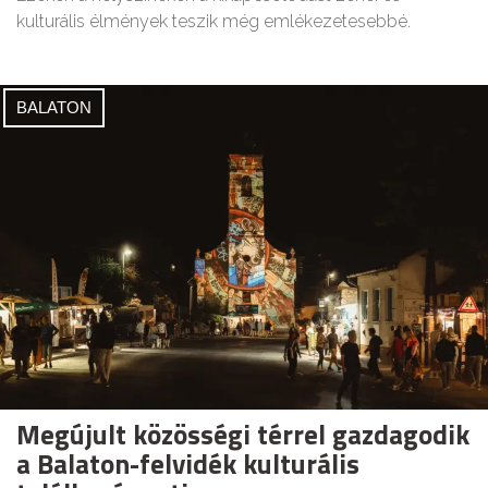
kulturális élmények teszik még emlékezetesebbé.
BALATON
Megújult közösségi térrel gazdagodik
a Balaton-felvidék kulturális