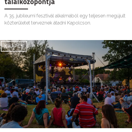
találkozópontja
A 35. jubileumi fesztivál alkalmából egy teljesen megújult
közterületet terveznek átadni Kapolcson.
KIKAPCS