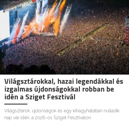
Világsztárokkal, hazai legendákkal és
izgalmas újdonságokkal robban be
idén a Sziget Fesztivál
Világsztárok, újdonságok és egy kihagyhatatlan nulladik
nap vár idén, a 2026-os Sziget Fesztiválon.