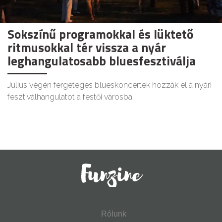
Sokszínű programokkal és lüktető
ritmusokkal tér vissza a nyár
leghangulatosabb bluesfesztiválja
Július végén fergeteges blueskoncertek hozzák el a nyári
fesztiválhangulatot a festői városba.
Rólunk