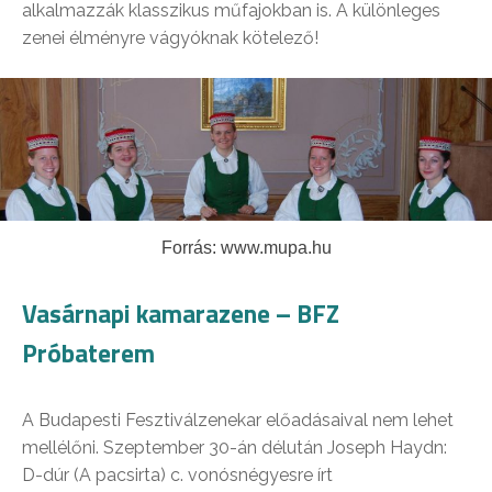
alkalmazzák klasszikus műfajokban is. A különleges
zenei élményre vágyóknak kötelező!
Forrás: www.mupa.hu
Vasárnapi kamarazene – BFZ
Próbaterem
A Budapesti Fesztiválzenekar előadásaival nem lehet
mellélőni. Szeptember 30-án délután Joseph Haydn:
D-dúr (A pacsirta) c. vonósnégyesre írt