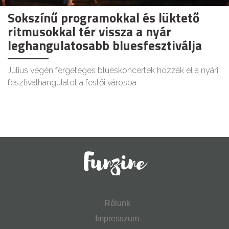
Sokszínű programokkal és lüktető
ritmusokkal tér vissza a nyár
leghangulatosabb bluesfesztiválja
Július végén fergeteges blueskoncertek hozzák el a nyári
fesztiválhangulatot a festői városba.
Rólunk
Impresszum