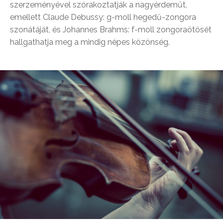
szerzeményével szórakoztatják a nagyérdeműt,
emellett Claude Debussy: g-moll hegedű-zongora
szonátáját, és Johannes Brahms: f-moll zongoraötösét
hallgathatja meg a mindig népes közönség.