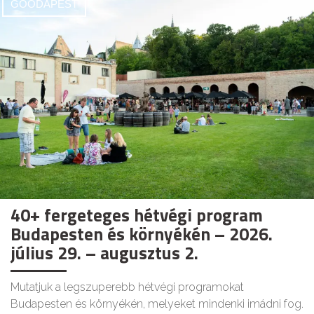
GOODAPEST
40+ fergeteges hétvégi program
Budapesten és környékén – 2026.
július 29. – augusztus 2.
Mutatjuk a legszuperebb hétvégi programokat
Budapesten és környékén, melyeket mindenki imádni fog.