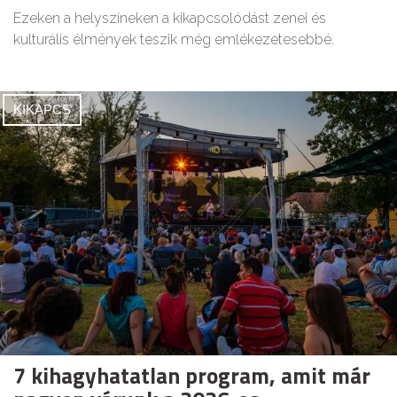
Ezeken a helyszíneken a kikapcsolódást zenei és
kulturális élmények teszik még emlékezetesebbé.
KIKAPCS
7 kihagyhatatlan program, amit már