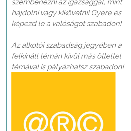
szembenézni az igazsággal, mint
hájdolni vagy kikövetni! Gyere és
képezd le a valóságot szabadon!
Az alkotói szabadság jegyében a
felkínált témán kívül más ötlettel,
témával is pályázhatsz szabadon!