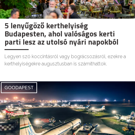
5 lenyűgöző kerthelyiség
Budapesten, ahol valóságos kerti
parti lesz az utolsó nyári napokból
Legyen szó koccintásról vagy bográcsozásról, ezekre a
kerthelyiségekre augusztusban is számíthattok.
GOODAPEST