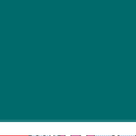
A
18. alkalommal megrendezett ARC-
kiállítás idén új helyszínre költözik,
mivel a már jól megszokott helyén, az
56-osok terén a jelenlegi építkezések
miatt nem rendezhették meg az eseményt. A
hosszas huzavona után végül sikerült új helyszínt
találnia a kiállítás számára: Zugló fogadta be az
esemény.