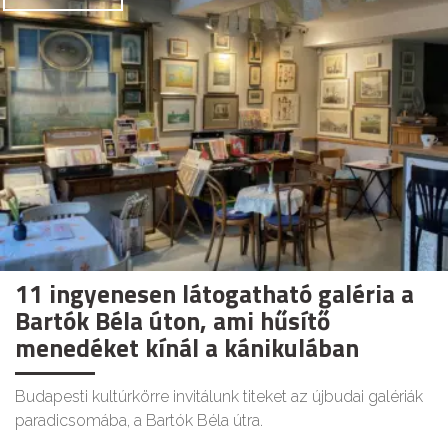
11 ingyenesen látogatható galéria a
Bartók Béla úton, ami hűsítő
menedéket kínál a kánikulában
Budapesti kultúrkörre invitálunk titeket az újbudai galériák
paradicsomába, a Bartók Béla útra.