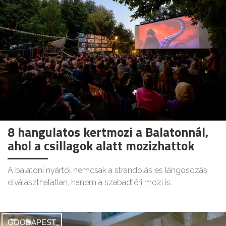
8 hangulatos kertmozi a Balatonnál,
ahol a csillagok alatt mozizhattok
A balatoni nyártól nemcsak a strandolás és lángosozás
elválaszthatatlan, hanem a szabadtéri mozi is.
GOODAPEST