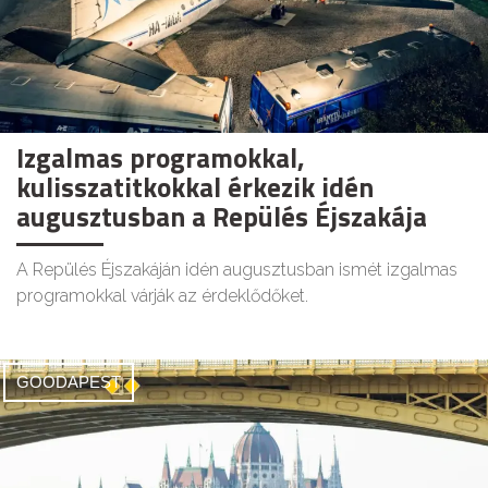
Izgalmas programokkal,
kulisszatitkokkal érkezik idén
augusztusban a Repülés Éjszakája
A Repülés Éjszakáján idén augusztusban ismét izgalmas
programokkal várják az érdeklődőket.
GOODAPEST