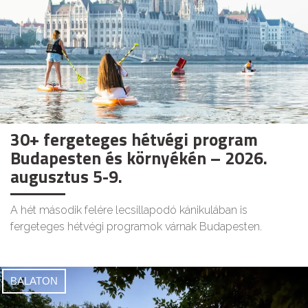
30+ fergeteges hétvégi program
Budapesten és környékén – 2026.
augusztus 5-9.
A hét második felére lecsillapodó kánikulában is
fergeteges hétvégi programok várnak Budapesten.
BALATON