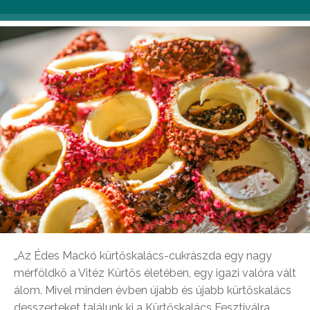
„Az Édes Mackó kürtőskalács-cukrászda egy nagy
mérföldkő a Vitéz Kürtős életében, egy igazi valóra vált
álom. Mivel minden évben újabb és újabb kürtőskalács
desszerteket találunk ki a Kürtőskalács Fesztiválra,