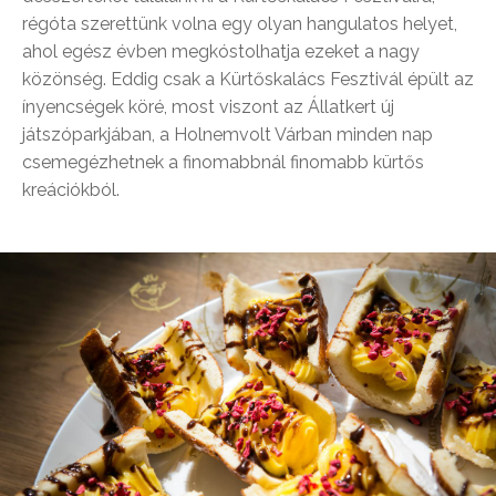
régóta szerettünk volna egy olyan hangulatos helyet,
ahol egész évben megkóstolhatja ezeket a nagy
közönség. Eddig csak a Kürtőskalács Fesztivál épült az
ínyencségek köré, most viszont az Állatkert új
játszóparkjában, a Holnemvolt Várban minden nap
csemegézhetnek a finomabbnál finomabb kürtős
kreációkból.