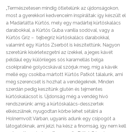
„Természetesen mindig ötletelünk az újdonságokon,
most a gyerekkori kedvenceim inspiráltak: így készült el
a Madárlátta Kürtős, mely egy madártej kürtőskalács
darabokkal, a Kürtős Guba vanília sodóval, vagy a
Kürtős Gríz – tejbegríz kürtőskalács darabokkal,
valamint egy Kürtős Zserbót is készítettünk. Nagyon
szeretünk kísérletezgetni az ízekkel, a jeges kávét
például egy különleges sós karamellás belga
csokipraliné golyócskával szórjuk meg, míg a kávék
mellé egy csokiba mártott Kürtős Patkót tálalunk, ami
még szerencsét is hozhat a vendégeknek. Minden
szerdán pedig keszítünk glutén és tejmentes
kürtőskalácsot is. Újdonság még a vendég hívó
rendszerünk: amíg a kürtőskalács-desszertek
elkészülnek, nyugodtan körbe lehet sétálni a
Holnemvolt Várban, ugyanis adunk egy csipogót a
látogatóknak, ami jelzi, ha kész a finomság, így nem kell