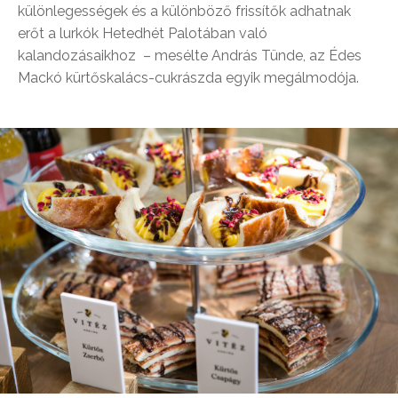
különlegességek és a különböző frissítők adhatnak
erőt a lurkók Hetedhét Palotában való
kalandozásaikhoz – mesélte András Tünde, az Édes
Mackó kürtőskalács-cukrászda egyik megálmodója.