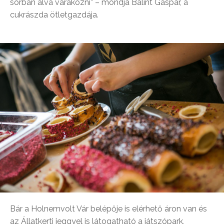
sorban álva várakozni” – mondja Bálint Gáspár, a
cukrászda ötletgazdája.
Bár a Holnemvolt Vár belépője is elérhető áron van és
az Állatkerti jeggyel is látogatható a játszópark,