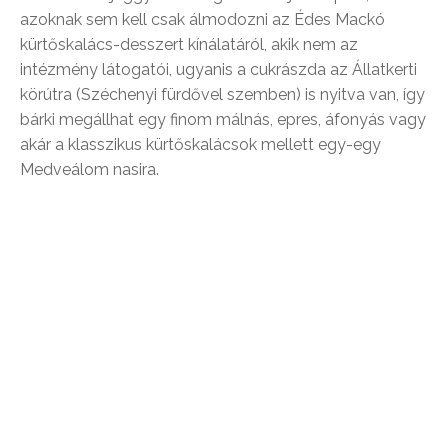
azoknak sem kell csak álmodozni az Édes Mackó
kürtőskalács-desszert kínálatáról, akik nem az
intézmény látogatói, ugyanis a cukrászda az Állatkerti
körútra (Széchenyi fürdővel szemben) is nyitva van, így
bárki megállhat egy finom málnás, epres, áfonyás vagy
akár a klasszikus kürtőskalácsok mellett egy-egy
Medveálom nasira.