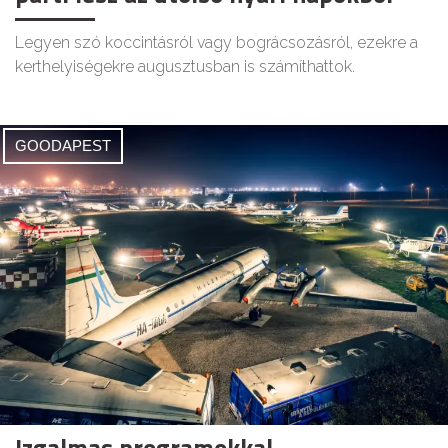
Legyen szó koccintásról vagy bográcsozásról, ezekre a
kerthelyiségekre augusztusban is számíthattok.
GOODAPEST
Izgalmas programokkal,