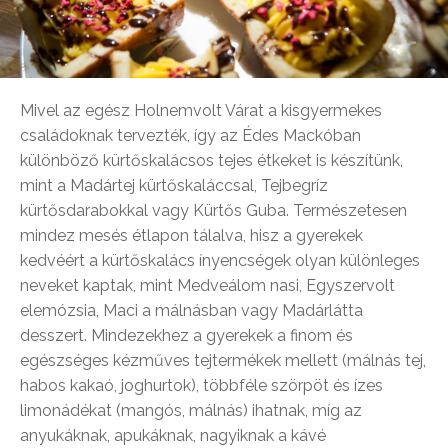
Mivel az egész Holnemvolt Várat a kisgyermekes
családoknak tervezték, így az Édes Mackóban
különböző kürtőskalácsos tejes étkeket is készítünk,
mint a Madártej kürtőskaláccsal, Tejbegríz
kürtősdarabokkal vagy Kürtős Guba. Természetesen
mindez mesés étlapon tálalva, hisz a gyerekek
kedvéért a kürtőskalács ínyencségek olyan különleges
neveket kaptak, mint Medveálom nasi, Egyszervolt
elemózsia, Maci a málnásban vagy Madárlátta
desszert. Mindezekhez a gyerekek a finom és
egészséges kézműves tejtermékek mellett (málnás tej,
habos kakaó, joghurtok), többféle szörpöt és ízes
limonádékat (mangós, málnás) ihatnak, míg az
anyukáknak, apukáknak, nagyiknak a kávé