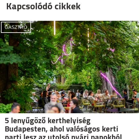
Kapcsolódó cikkek
GASZTRO
5 lenyűgöző kerthelyiség
Budapesten, ahol valóságos kerti
parti lesz az utolsó nyári napokból