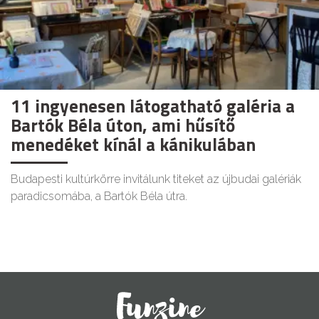
11 ingyenesen látogatható galéria a
Bartók Béla úton, ami hűsítő
menedéket kínál a kánikulában
Budapesti kultúrkörre invitálunk titeket az újbudai galériák
paradicsomába, a Bartók Béla útra.