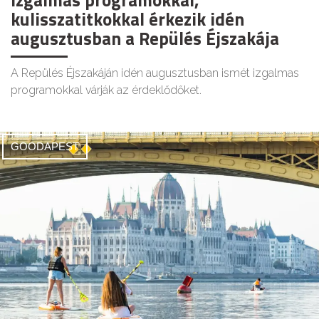
kulisszatitkokkal érkezik idén
augusztusban a Repülés Éjszakája
A Repülés Éjszakáján idén augusztusban ismét izgalmas
programokkal várják az érdeklődőket.
GOODAPEST