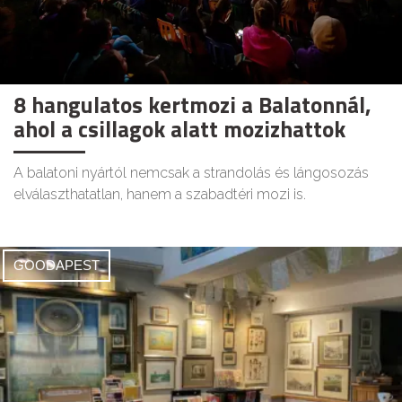
8 hangulatos kertmozi a Balatonnál,
ahol a csillagok alatt mozizhattok
A balatoni nyártól nemcsak a strandolás és lángosozás
elválaszthatatlan, hanem a szabadtéri mozi is.
GOODAPEST