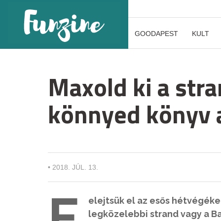
GOODAPEST
KULT
Maxold ki a stra
könnyed könyv 
•
2018. JÚL. 13.
F
elejtsük el az esős hétvégéke
legközelebbi strand vagy a B