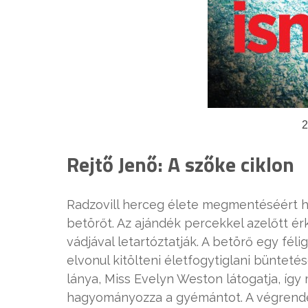
2
Rejtő Jenő: A szőke ciklon
Radzovill herceg élete megmentéséért 
betörőt. Az ajándék percekkel azelőtt érk
vádjával letartóztatják. A betörő egy fél
elvonul kitölteni életfogytiglani büntet
lánya, Miss Evelyn Weston látogatja, így 
hagyományozza a gyémántot. A végrendel