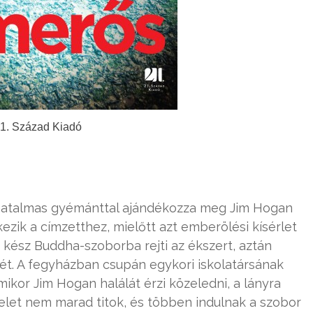
1. Század Kiadó
hatalmas gyémánttal ajándékozza meg Jim Hogan
ezik a címzetthez, mielőtt azt emberölési kísérlet
ig kész Buddha-szoborba rejti az ékszert, aztán
ését. A fegyházban csupán egykori iskolatársának
mikor Jim Hogan halálát érzi közeledni, a lányra
et nem marad titok, és többen indulnak a szobor