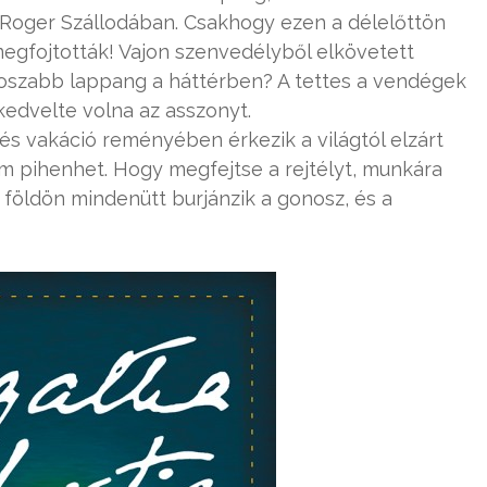
 Roger Szállodában. Csakhogy ezen a délelőttön
megfojtották! Vajon szenvedélyből elkövetett
noszabb lappang a háttérben? A tettes a vendégek
 kedvelte volna az asszonyt.
s vakáció reményében érkezik a világtól elzárt
m pihenhet. Hogy megfejtse a rejtélyt, munkára
 a földön mindenütt burjánzik a gonosz, és a