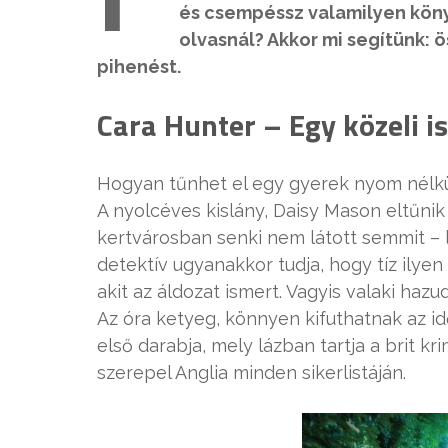
és csempéssz valamilyen köny
olvasnál? Akkor mi segítünk: 
pihenést.
Cara Hunter –
Egy közeli 
Hogyan tűnhet el egy gyerek nyom nélk
A nyolcéves kislány, Daisy Mason eltűnik
kertvárosban senki nem látott semmit –
detektív ugyanakkor tudja, hogy tíz ilye
akit az áldozat ismert. Vagyis valaki hazud
Az óra ketyeg, könnyen kifuthatnak az id
első darabja, mely lázban tartja a brit 
szerepel Anglia minden sikerlistáján.