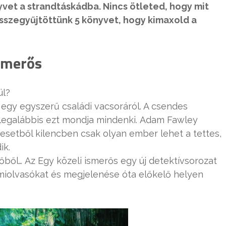
vet a strandtáskádba. Nincs ötleted, hogy mit
összegyűjtöttünk 5 könyvet, hogy kimaxold a
ismerős
ül?
 egy egyszerű családi vacsoráról. A csendes
 legalábbis ezt mondja mindenki. Adam Fawley
n esetből kilencben csak olyan ember lehet a tettes,
ik.
őből… Az Egy közeli ismerős egy új detektívsorozat
krimiolvasókat és megjelenése óta előkelő helyen