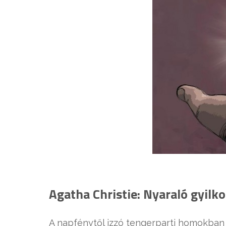
Agatha Christie: Nyaraló gyilk
A napfénytől izzó tengerparti homokban 