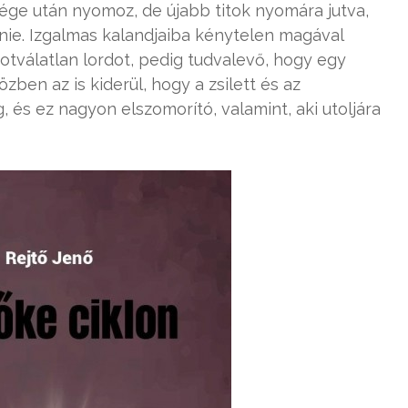
ge után nyomoz, de újabb titok nyomára jutva,
ie. Izgalmas kalandjaiba kénytelen magával
otválatlan lordot, pedig tudvalevő, hogy egy
ben az is kiderül, hogy a zsilett és az
, és ez nagyon elszomorító, valamint, aki utoljára