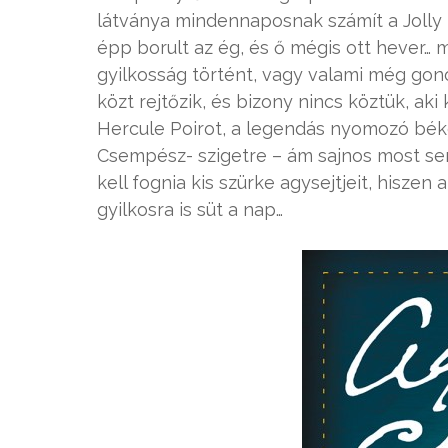
látványa mindennaposnak számít a Jolly
épp borult az ég, és ő mégis ott hever… 
gyilkosság történt, vagy valami még go
közt rejtőzik, és bizony nincs köztük, aki
Hercule Poirot, a legendás nyomozó béké
Csempész- szigetre – ám sajnos most se
kell fognia kis szürke agysejtjeit, hiszen
gyilkosra is süt a nap…