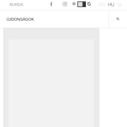
EN
HU
SL
BURDA
ÚJDONSÁGOK