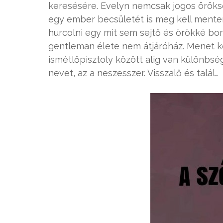
keresésére. Evelyn nemcsak jogos öröksé
egy ember becsületét is meg kell menten
hurcolni egy mit sem sejtő és örökké bor
gentleman élete nem átjáróház. Menet köz
ismétlőpisztoly között alig van különbség
nevet, az a neszesszer. Visszalő és talál…