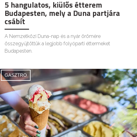
5 hangulatos, kiülős étterem
Budapesten, mely a Duna partjára
csábít
A Nemzetközi Duna-nap és a nyár örömére
összegyűjtöttük a legjobb folyóparti éttermeket
Budapesten.
GASZTRO