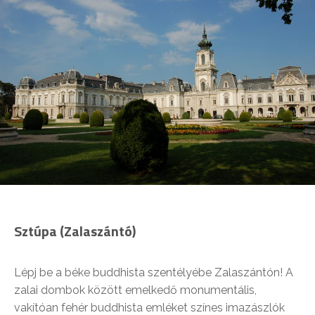
Sztúpa (Zalaszántó)
Lépj be a béke buddhista szentélyébe Zalaszántón! A
zalai dombok között emelkedő monumentális,
vakítóan fehér buddhista emléket színes imazászlók