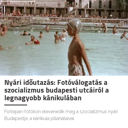
Nyári időutazás: Fotóválogatás a
szocializmus budapesti utcáiról a
legnagyobb kánikulában
Fortepan-fotókon elevenedik meg a szocializmus nyári
Budapestje, a kánikula pillanataival.