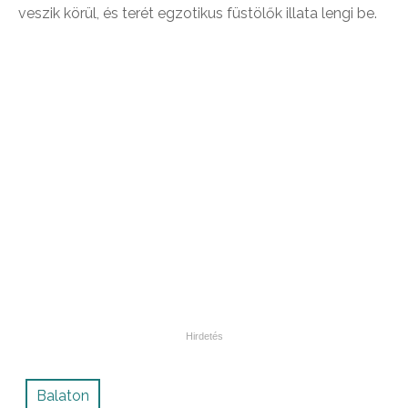
veszik körül, és terét egzotikus füstölők illata lengi be.
Balaton