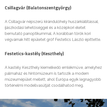
Csillagvár (Balatonszentgyörgy)
A Csillagvár népszerű kirándulóhely huszárkiállítással,
íjászkodási lehetőséggel és a középkori életet
bemutató panoptikummal. A korábban török kori
végvárnak hitt épületet gróf Festetics László építtette.
Festetics-kastély (Keszthely)
A kastély Keszthely kiemelkedő emlékműve, amelyhez
pálmaház és hintómúzeum is tartozik a modern
múzeumépület mellett, ahol Európa egyik legnagyobb
történelmi modellvasútját csodálhatod meg.