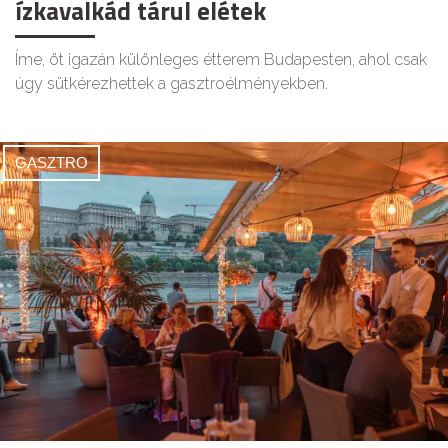
ízkavalkád tárul elétek
Íme, öt igazán különleges étterem Budapesten, ahol csak
úgy sütkérezhettek a gasztroélményekben.
GASZTRO