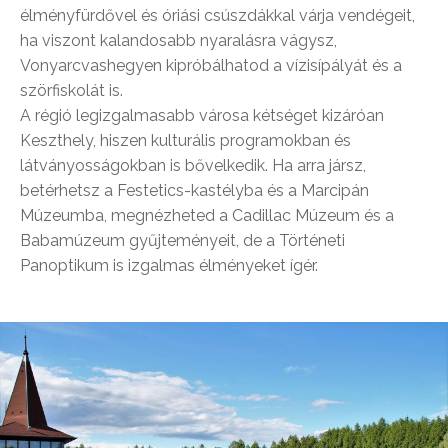
élményfürdővel és óriási csúszdákkal várja vendégeit,
ha viszont kalandosabb nyaralásra vágysz,
Vonyarcvashegyen kipróbálhatod a vízisípályát és a
szörfiskolát is.
A régió legizgalmasabb városa kétséget kizáróan
Keszthely, hiszen kulturális programokban és
látványosságokban is bővelkedik. Ha arra jársz,
betérhetsz a Festetics-kastélyba és a Marcipán
Múzeumba, megnézheted a Cadillac Múzeum és a
Babamúzeum gyűjteményeit, de a Történeti
Panoptikum is izgalmas élményeket ígér.