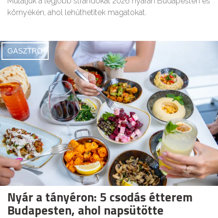
Mutatjuk a legjobb strandokat 2026 nyarán Budapesten és
környékén, ahol lehűthetitek magatokat.
GASZTRO
Nyár a tányéron: 5 csodás étterem
Budapesten, ahol napsütötte