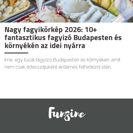
Nagy fagyikörkép 2026: 10+
fantasztikus fagyizó Budapesten és
környékén az idei nyárra
Íme, egy tucat fagyizó Budapesten és környékén, amit
nem csak édesszájúként érdemes felfedezni idén.