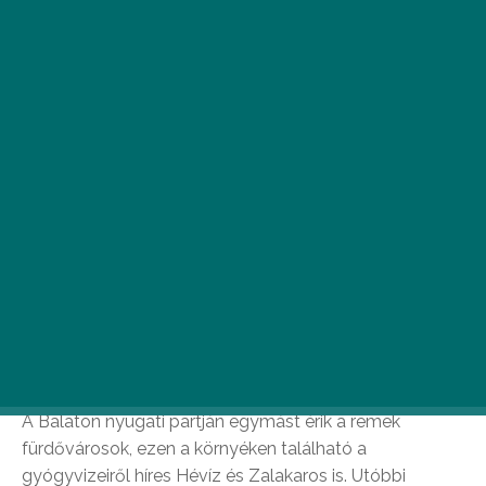
S
trandolás előtt/után szívesen
megnéznéd a környék
nevezetességeit? Segítségül adunk
néhány tippet, hogy a lehető legjobban
kihasználd a Keszthely és Vonyarcvashegy
térségében töltött időt!
A Balaton nyugati partján egymást érik a remek
fürdővárosok, ezen a környéken található a
gyógyvizeiről híres Hévíz és Zalakaros is. Utóbbi