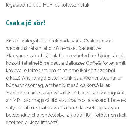
legalább 10 000 HUF-ot költesz náluk.
Csak a jó sör!
Kiváló, válogatott sörök hada vár a Csak a jó sör!
webáruházában, ahol 18 nemzet (beleértve
Magyarországot is) italát szerezheted be. Újdonságaik
között fellelhető például a Balkezes Coffe&Porter, amit
kávéval érleltek, valamint az amerikai sörfőzdéből
érkező Anchorage Bitter Monk és a Weihenstephaner
búzasör csomag, amihez búzasörös korsó is jár.
Esetükben nincs alap vásárlási érték, és a csomagokat
az MPL csomagszállító viszi házhoz, a vásárolt tételek
súlya által meghatározott áron. (Ha esetleg nagyon
belelendülnél a rendelésbe, 23 000 HUF fölött nem kell
fizetned a kiszállításért!)