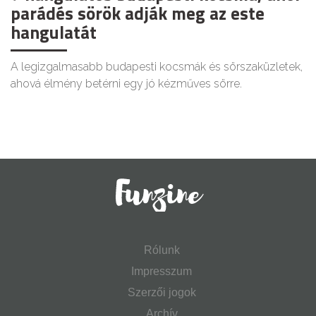
parádés sörök adják meg az este
hangulatát
A legizgalmasabb budapesti kocsmák és sörszaküzletek,
ahová élmény betérni egy jó kézműves sörre.
Rólunk
Impresszum
Szerzői jogok
Archív