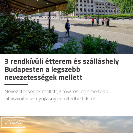
3 rendkívüli étterem és szálláshely
Budapesten a legszebb
nevezetességek mellett
Nevezetességek mellett, a főváros legismertebb
látnivalóitól karnyújtásnyira töltődhettek fel.
UTAZÁS