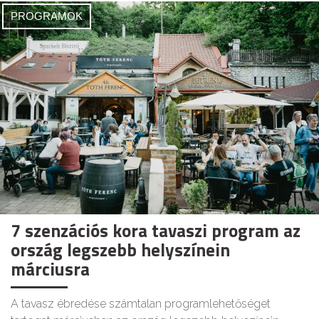
PROGRAMOK
7 szenzációs kora tavaszi program az
ország legszebb helyszínein
márciusra
A tavasz ébredése számtalan programlehetőséget