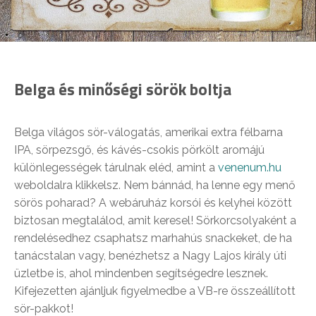
Belga és minőségi sörök boltja
Belga világos sör-válogatás, amerikai extra félbarna
IPA, sörpezsgő, és kávés-csokis pörkölt aromájú
különlegességek tárulnak eléd, amint a
venenum.hu
weboldalra klikkelsz. Nem bánnád, ha lenne egy menő
sörös poharad? A webáruház korsói és kelyhei között
biztosan megtalálod, amit keresel! Sörkorcsolyaként a
rendelésedhez csaphatsz marhahús snackeket, de ha
tanácstalan vagy, benézhetsz a Nagy Lajos király úti
üzletbe is, ahol mindenben segítségedre lesznek.
Kifejezetten ajánljuk figyelmedbe a VB-re összeállított
sör-pakkot!