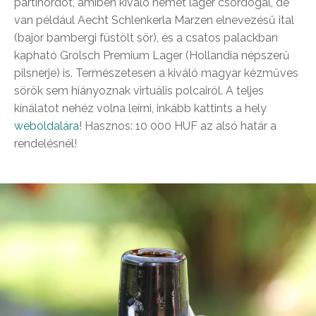
partihordót, amiben kiváló német láger csordogál, de
van például Aecht Schlenkerla Marzen elnevezésű ital
(bajor bambergi füstölt sör), és a csatos palackban
kapható Grolsch Premium Lager (Hollandia népszerű
pilsnerje) is. Természetesen a kiváló magyar kézműves
sörök sem hiányoznak virtuális polcairól. A teljes
kínálatot nehéz volna leírni, inkább kattints a hely
weboldalára
! Hasznos: 10 000 HUF az alsó határ a
rendelésnél!