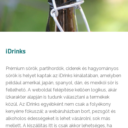
iDrinks
Prémium sörök, partihordók, ciderek és hagyományos
sörök is helyet kaptak az iDrinks kínálatában, amelyben
például amerikai, japán, spanyol, dán, és mexikói sör is
fellelhető. A weboldal felépítése kellően logikus, akár
ízkarakter alapján is tudunk választani a termékek
közül. Az iDrinks egyébként nem csak a folyékony
kenyérre fókuszál; a webáruházban bort, pezsgőt és
alkoholos édességeket is lehet vásárolni, sok más
mellett. A kiszállítás itt is csak akkor lehetséges, ha