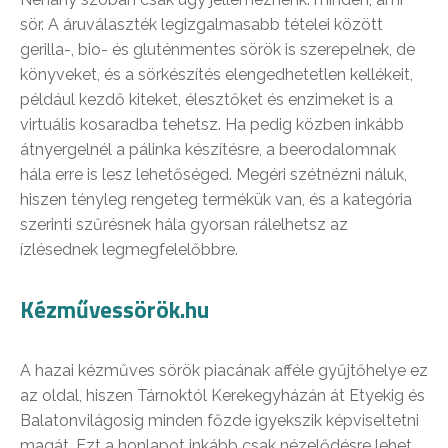
sör. A áruválaszték legizgalmasabb tételei között
gerilla-, bio- és gluténmentes sörök is szerepelnek, de
könyveket, és a sörkészítés elengedhetetlen kellékeit,
például kezdő kiteket, élesztőket és enzimeket is a
virtuális kosaradba tehetsz. Ha pedig közben inkább
átnyergelnél a pálinka készítésre, a beerodalomnak
hála erre is lesz lehetőséged. Megéri szétnézni náluk,
hiszen tényleg rengeteg termékük van, és a kategória
szerinti szűrésnek hála gyorsan rálelhetsz az
ízlésednek legmegfelelőbbre.
Kézművessörök.hu
A hazai kézműves sörök piacának afféle gyűjtőhelye ez
az oldal, hiszen Tárnoktól Kerekegyházán át Etyekig és
Balatonvilágosig minden főzde igyekszik képviseltetni
magát. Ezt a honlapot inkább csak nézelődésre lehet