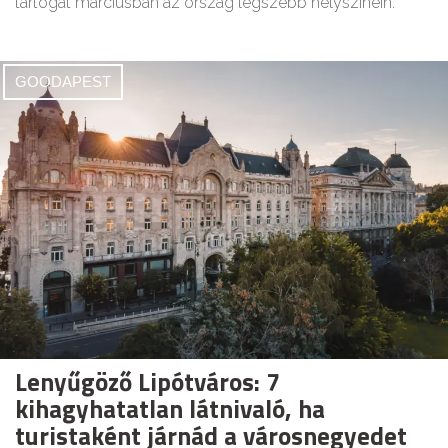
tartogat márciusban az ország legszebb helyszínein.
GOODAPEST
Lenyűgöző Lipótváros: 7
kihagyhatatlan látnivaló, ha
turistaként járnád a városnegyedet