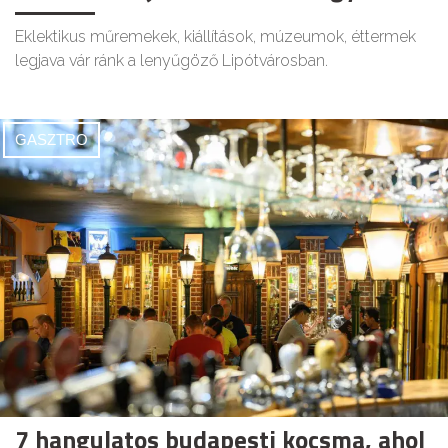
Eklektikus műremekek, kiállítások, múzeumok, éttermek
legjava vár ránk a lenyűgöző Lipótvárosban.
GASZTRO
7 hangulatos budapesti kocsma, ahol