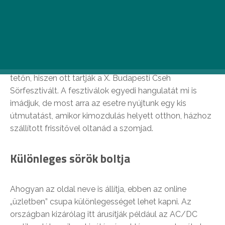
A világhálón szörfölve számos olyan weboldalra
bukkanhatsz, ami kézműves söröket vagy külföldi
különlegességet forgalmaz, és a kiválasztott tételekre
alig pár kattintással lecsaphatsz. Persze, ha június 14-
28. között a Westend környékén jársz, nézz szét a
tetőn, hiszen ott tartják a X. Budapesti Cseh
Sörfesztivált. A fesztiválok egyedi hangulatát mi is
imádjuk, de most arra az esetre nyújtunk egy kis
útmutatást, amikor kimozdulás helyett otthon, házhoz
szállított frissítővel oltanád a szomjad.
Különleges sörök boltja
Ahogyan az oldal neve is állítja, ebben az online
„üzletben” csupa különlegességet lehet kapni. Az
országban kizárólag itt árusítják például az AC/DC