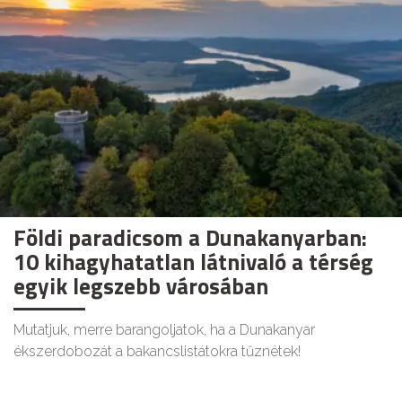
Földi paradicsom a Dunakanyarban:
10 kihagyhatatlan látnivaló a térség
egyik legszebb városában
Mutatjuk, merre barangoljatok, ha a Dunakanyar
ékszerdobozát a bakancslistátokra tűznétek!