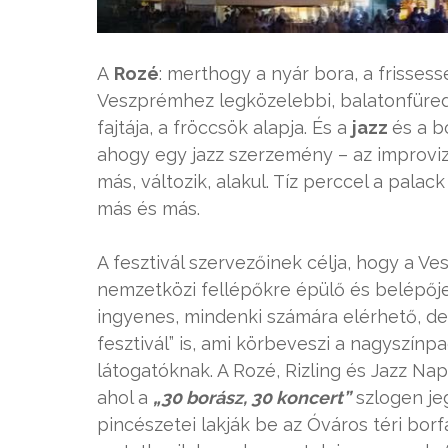
A
Rozé
: merthogy a nyár bora, a frissess
Veszprémhez legközelebbi, balatonfüred-
fajtája, a fröccsök alapja. És a
jazz
és a b
ahogy egy jazz szerzemény – az improviz
más, változik, alakul. Tíz perccel a palac
más és más.
A fesztivál szervezőinek célja, hogy a 
nemzetközi fellépőkre épülő és belépője
ingyenes, mindenki számára elérhető, de
fesztivál” is, ami körbeveszi a nagyszín
látogatóknak. A Rozé, Rizling és Jazz Na
ahol a
„30 borász, 30 koncert”
szlogen je
pincészetei lakják be az Óváros téri bor