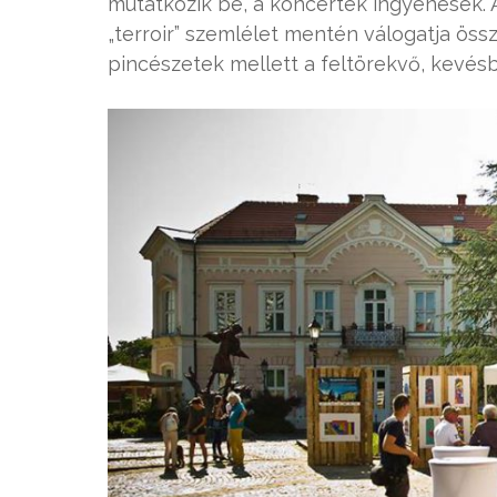
mutatkozik be, a koncertek ingyenesek.
„terroir” szemlélet mentén válogatja össz
pincészetek mellett a feltörekvő, kevés