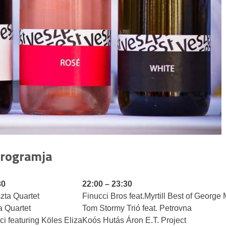
 programja
30
22:00 – 23:30
zta Quartet
Finucci Bros feat.Myrtill Best of George
a Quartet
Tom Stormy Trió feat. Petrovna
i featuring Köles Eliza
Koós Hutás Áron E.T. Project