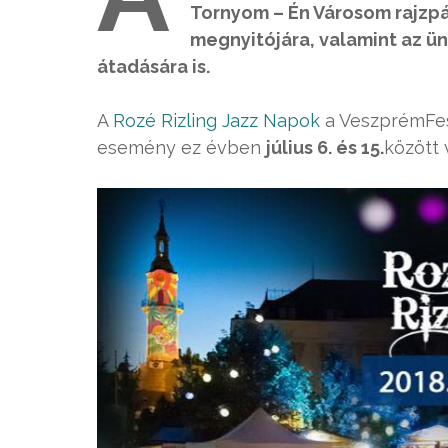
Tornyom – Én Városom rajzpál
megnyitójára, valamint az ü
átadására is.
A
Rozé Rizling Jazz Napok
a VeszprémFes
esemény ez évben
július 6. és 15.
között 