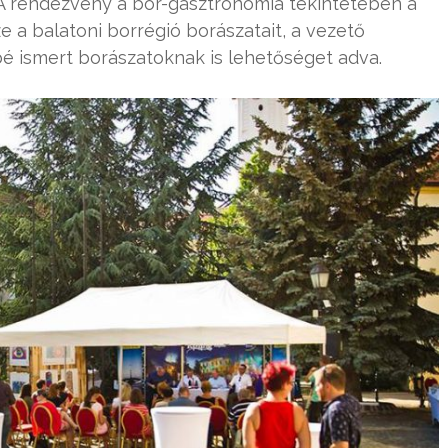
 A rendezvény a bor-gasztronómia tekintetében a
e a balatoni borrégió borászatait, a vezető
bé ismert borászatoknak is lehetőséget adva.