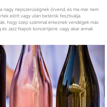
óta nagy népszerűségnek örvend, és ma már nem
tek előtt vagy után betérők fesztiválja.
atják, hogy szép számmal érkeznek vendégek más
g és Jazz Napok koncertjeire, vagy akár annak