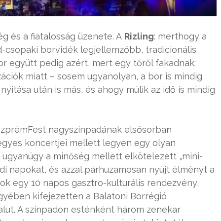
ég és a fiatalosság üzenete. A
Rizling
: merthogy a
csopaki borvidék legjellemzőbb, tradicionális
or együtt pedig azért, mert egy tőről fakadnak:
ációk miatt – sosem ugyanolyan, a bor is mindig
k nyitása után is más, és ahogy múlik az idő is mindig
VeszprémFest nagyszínpadának elsősorban
gyes koncertjei mellett legyen egy olyan
 ugyanúgy a minőség mellett elkötelezett „mini-
padi napokat, és azzal párhuzamosan nyújt élményt a
pok egy 10 napos gasztro-kulturális rendezvény,
gyében kifejezetten a Balatoni Borrégió
falut. A színpadon esténként három zenekar