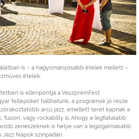
nálatban is – a hagyományosabb ételek mellett –
ézműves ételek.
ntetben is ellenpontja a VeszprémFest
gyar fellépőket hallhatunk, a programok jó része
szórakoztatóbb arcú jazz, emellett teret kapnak a
, fusion, vagy rockabilly is. Ahogy a legfiatalabb
kezdő zenészeknek is helye van a legizgalmasabb
és Jazz Napok színpadán.