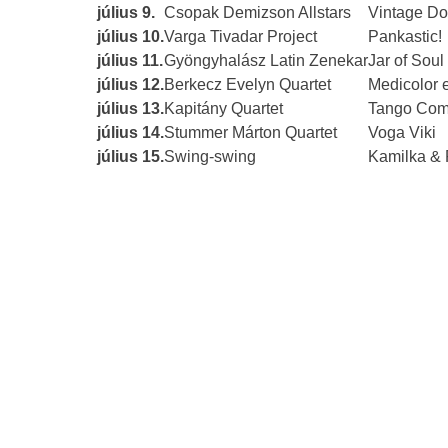
július 9.
Csopak Demizson Allstars
Vintage Do
július 10.
Varga Tivadar Project
Pankastic!
július 11.
Gyöngyhalász Latin Zenekar
Jar of Soul
július 12.
Berkecz Evelyn Quartet
Medicolor 
július 13.
Kapitány Quartet
Tango Co
július 14.
Stummer Márton Quartet
Voga Viki
július 15.
Swing-swing
Kamilka & 