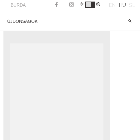
EN
HU
SL
BURDA
ÚJDONSÁGOK