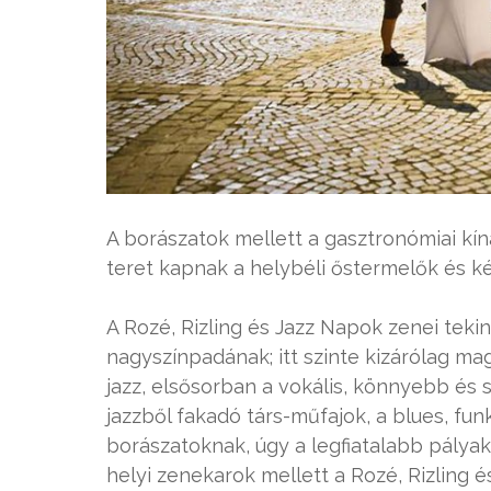
A borászatok mellett a gasztronómiai kí
teret kapnak a helybéli őstermelők és k
A Rozé, Rizling és Jazz Napok zenei teki
nagyszínpadának; itt szinte kizárólag ma
jazz, elsősorban a vokális, könnyebb és 
jazzből fakadó társ-műfajok, a blues, funk
borászatoknak, úgy a legfiatalabb pálya
helyi zenekarok mellett a Rozé, Rizling 