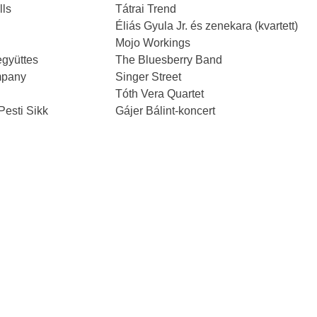
lls
Tátrai Trend
Éliás Gyula Jr. és zenekara (kvartett)
Mojo Workings
együttes
The Bluesberry Band
mpany
Singer Street
Tóth Vera Quartet
Pesti Sikk
Gájer Bálint-koncert