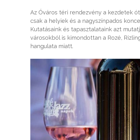
Az Óváros téri rendezvény a kezdetek 
csak a helyiek és a nagyszínpados koncer
Kutatásaink és tapasztalataink azt mut
városokból is kimondottan a Rozé, Rizlin
hangulata miatt.