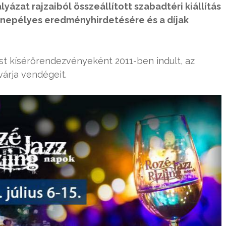
yázat rajzaiból összeállított szabadtéri kiállítás
nnepélyes eredményhirdetésére és a díjak
t kísérőrendezvényeként 2011-ben indult, az
várja vendégeit.