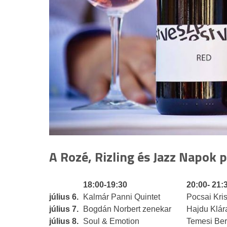
A Rozé, Rizling és Jazz Napok
18:00-19:30
20:00- 21:
július 6.
Kalmár Panni Quintet
Pocsai Kris
július 7.
Bogdán Norbert zenekar
Hajdu Klár
július 8.
Soul & Emotion
Temesi Berc