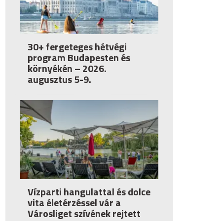
30+ fergeteges hétvégi
program Budapesten és
környékén – 2026.
augusztus 5-9.
Vízparti hangulattal és dolce
vita életérzéssel vár a
Városliget szívének rejtett