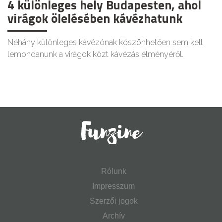
4 különleges hely Budapesten, ahol
virágok ölelésében kávézhatunk
Néhány különleges kávézónak köszönhetően sem kell
lemondanunk a virágok közt kávézás élményéről.
Rólunk
Impresszum
Szerzői jogok
Archív