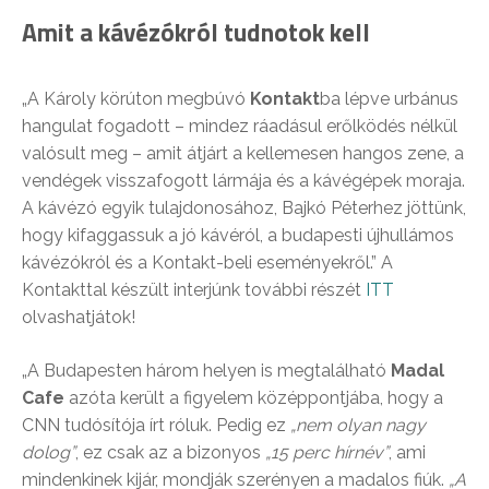
Amit a kávézókról tudnotok kell
„A Károly körúton megbúvó
Kontakt
ba lépve urbánus
hangulat fogadott – mindez ráadásul erőlködés nélkül
valósult meg – amit átjárt a kellemesen hangos zene, a
vendégek visszafogott lármája és a kávégépek moraja.
A kávézó egyik tulajdonosához, Bajkó Péterhez jöttünk,
hogy kifaggassuk a jó kávéról, a budapesti újhullámos
kávézókról és a Kontakt-beli eseményekről.” A
Kontakttal készült interjúnk további részét
ITT
olvashatjátok!
„A Budapesten három helyen is megtalálható
Madal
Cafe
azóta került a figyelem középpontjába, hogy a
CNN tudósítója írt róluk. Pedig ez
„nem olyan nagy
dolog”
, ez csak az a bizonyos
„15 perc hírnév”
, ami
mindenkinek kijár, mondják szerényen a madalos fiúk.
„A