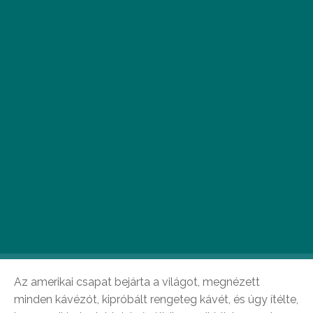
Újabb magyar kávés siker! Májusban megjelent a
Lonely Planet Global Coffee Tour c. könyve, ami
37 ország kávés térképét és legjobb kávézóit
mutatja be Ausztráliától, Kubán keresztül
Magyarországig.
Az amerikai csapat bejárta a világot, megnézett
minden kávézót, kipróbált rengeteg kávét, és úgy ítélte,