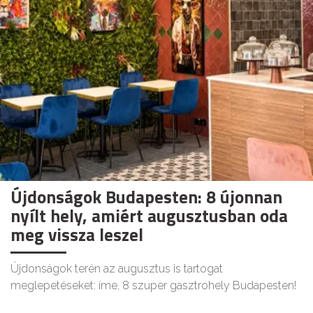
Újdonságok Budapesten: 8 újonnan
nyílt hely, amiért augusztusban oda
meg vissza leszel
Újdonságok terén az augusztus is tartogat
meglepetéseket: íme, 8 szuper gasztrohely Budapesten!