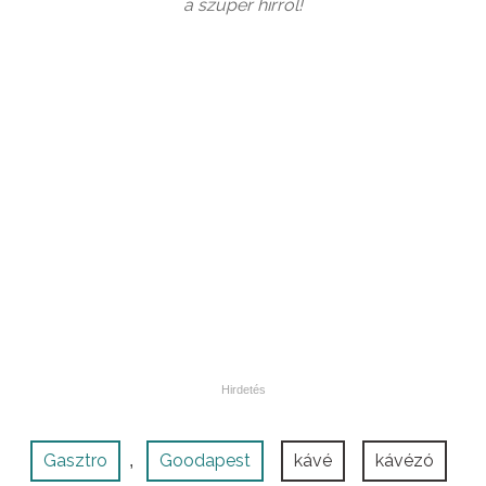
a szuper hírről!
Gasztro
Goodapest
kávé
kávézó
,