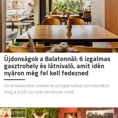
Újdonságok a Balatonnál: 6 izgalmas
gasztrohely és látnivaló, amit idén
nyáron még fel kell fedezned
Ha emlékezetes ízekkel és programokkal koronáznátok
meg a 2026-os nyári élmények sorát.
GASZTRO