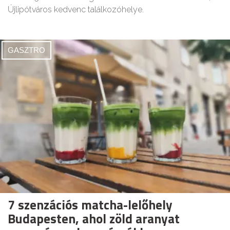
Újlipótváros kedvenc találkozóhelye.
GASZTRO
7 szenzációs matcha-lelőhely
Budapesten, ahol zöld aranyat