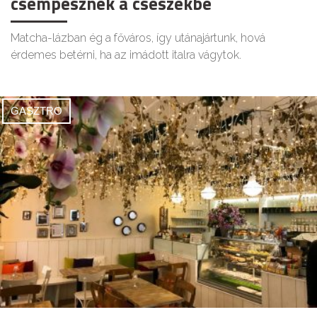
csempésznek a csészékbe
Matcha-lázban ég a főváros, így utánajártunk, hová
érdemes betérni, ha az imádott italra vágytok.
GASZTRO