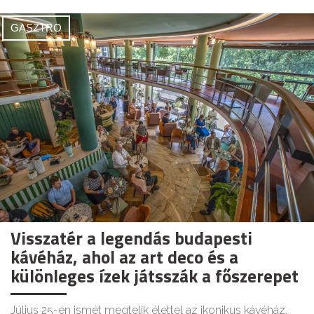
GASZTRO
Visszatér a legendás budapesti
kávéház, ahol az art deco és a
különleges ízek játsszák a főszerepet
Július 25-én ismét megtelik élettel az ikonikus kávéház,