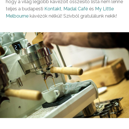
hogy a világ legjobb kávézóit összesítő lista nem lenne
teljes a budapesti
Kontakt
,
Madal Café
és
My Little
Melbourne
kávézók nélkül! Szívből gratulálunk nekik!