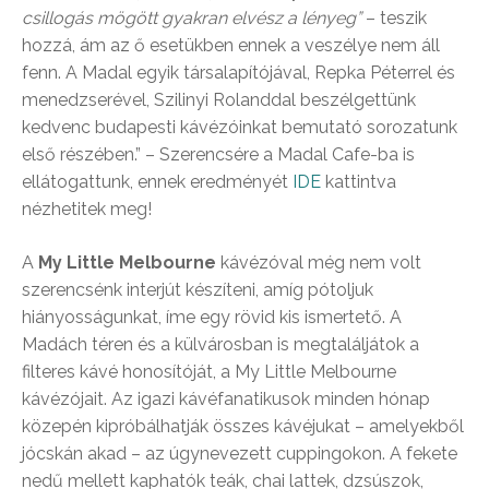
csillogás mögött gyakran elvész a lényeg”
– teszik
hozzá, ám az ő esetükben ennek a veszélye nem áll
fenn. A Madal egyik társalapítójával, Repka Péterrel és
menedzserével, Szilinyi Rolanddal beszélgettünk
kedvenc budapesti kávézóinkat bemutató sorozatunk
első részében.” – Szerencsére a Madal Cafe-ba is
ellátogattunk, ennek eredményét
IDE
kattintva
nézhetitek meg!
A
My Little Melbourne
kávézóval még nem volt
szerencsénk interjút készíteni, amíg pótoljuk
hiányosságunkat, íme egy rövid kis ismertető. A
Madách téren és a külvárosban is megtaláljátok a
filteres kávé honosítóját, a My Little Melbourne
kávézójait. Az igazi kávéfanatikusok minden hónap
közepén kipróbálhatják összes kávéjukat – amelyekből
jócskán akad – az úgynevezett cuppingokon. A fekete
nedű mellett kaphatók teák, chai lattek, dzsúszok,