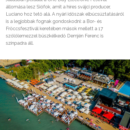
állomása lesz Siófok, amit a híres svájci producer,
Luciano hoz tető alá. A nyári időszak elbúcsúztatásáról
is a legjobbak fognak gondoskodni: a Bor- és
Fröccsfesztivál keretében mások mellett a 17
szólólemezzel büszkélkedő Demjén Ferenc is
színpadra áll.