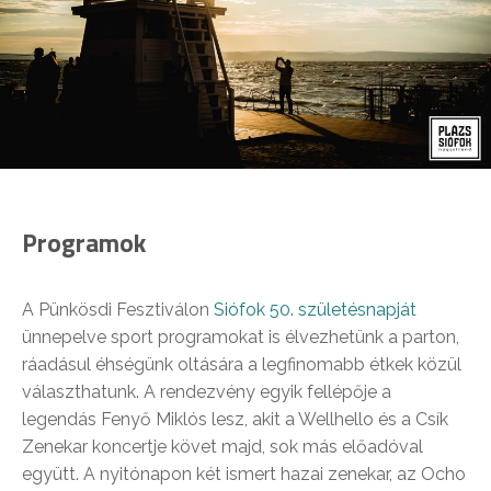
Programok
A Pünkösdi Fesztiválon
Siófok 50. születésnapját
ünnepelve sport programokat is élvezhetünk a parton,
ráadásul éhségünk oltására a legfinomabb étkek közül
választhatunk. A rendezvény egyik fellépője a
legendás Fenyő Miklós lesz, akit a Wellhello és a Csík
Zenekar koncertje követ majd, sok más előadóval
együtt. A nyitónapon két ismert hazai zenekar, az Ocho