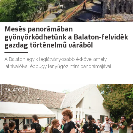
Mesés panorámában
gyönyörködhetünk a Balaton-felvidék
gazdag történelmű várából
A Balaton egyik leglátványosabb ékköve, amely
látnivalóival éppúgy lenyűgöz mint panorámájával.
BALATON