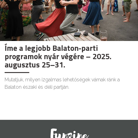
Íme a legjobb Balaton-parti
programok nyár végére – 2025.
augusztus 25–31.
Mutatjuk, milyen izgalmas lehetőségek várnak ránk a
Balaton északi és déli partján.