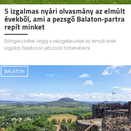
5 izgalmas nyári olvasmány az elmúlt
évekből, ami a pezsgő Balaton-partra
repít minket
Böngésszétek végig a válogatásunkat az elmúlt évek
legjobb Balatonon játszódó történeteiről.
BALATON