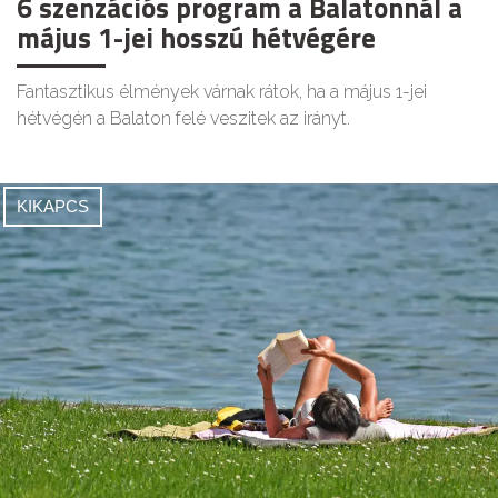
6 szenzációs program a Balatonnál a
május 1-jei hosszú hétvégére
Fantasztikus élmények várnak rátok, ha a május 1-jei
hétvégén a Balaton felé veszitek az irányt.
KIKAPCS