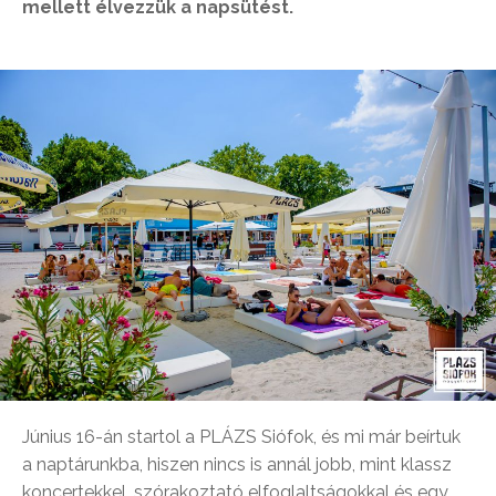
mellett élvezzük a napsütést.
Június 16-án startol a PLÁZS Siófok, és mi már beírtuk
a naptárunkba, hiszen nincs is annál jobb, mint klassz
koncertekkel, szórakoztató elfoglaltságokkal és egy