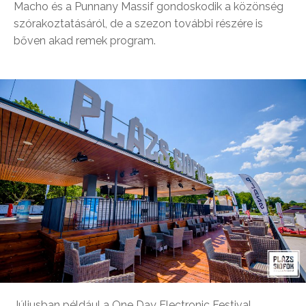
Macho és a Punnany Massif gondoskodik a közönség
szórakoztatásáról, de a szezon további részére is
bőven akad remek program.
Júliusban például a One Day Electronic Festival