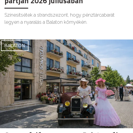
partján 2026 júliusában
Színesítsétek a strandszezont, hogy pénztárcabarát
legyen a nyaralás a Balaton környékén.
BALATON