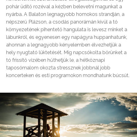
pohár üdítő rozéval a kézben belevetni magunkat a
nyárba. A Balaton legnagyobb homokos strandján, a
népszerű Plázson, a csodás panorámán kívül a tó
környezetének pihentető hangulata is levesz minket a
lábunkról, és egyenesen egy napágyra huppanhatunk,
ahonnan a legnagyobb kényelemben élvezhetjük a
hely nyugtató lüktetését. Míg napcsókolta bőrünket a
tó frissítő vizében hűthetjük le, a hétköznapi
taposómalom okozta stressznek jobbnál jobb
koncerteken és esti programokon mondhatunk búcsút.