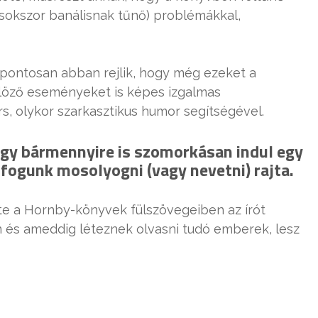
sokszor banálisnak tűnő) problémákkal,
pontosan abban rejlik, hogy még ezeket a
ülöző eseményeket is képes izgalmas
s, olykor szarkasztikus humor segítségével.
ogy bármennyire is szomorkásan indul egy
fogunk mosolyogni (vagy nevetni) rajta.
tte a Hornby-könyvek fülszövegeiben az írót
n és ameddig léteznek olvasni tudó emberek, lesz