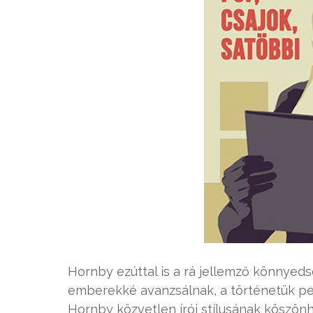
Hornby ezúttal is a rá jellemző könnyedsé
emberekké avanzsálnak, a történetük pedi
Hornby közvetlen írói stílusának köszön