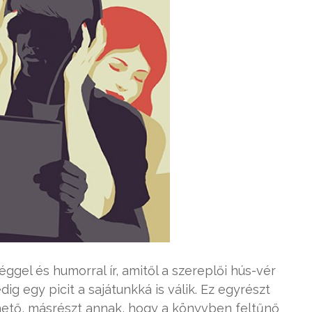
ggel és humorral ír, amitől a szereplői hús-vér
g egy picit a sajátunkká is válik. Ez egyrészt
hető, másrészt annak, hogy a könyvben feltűnő