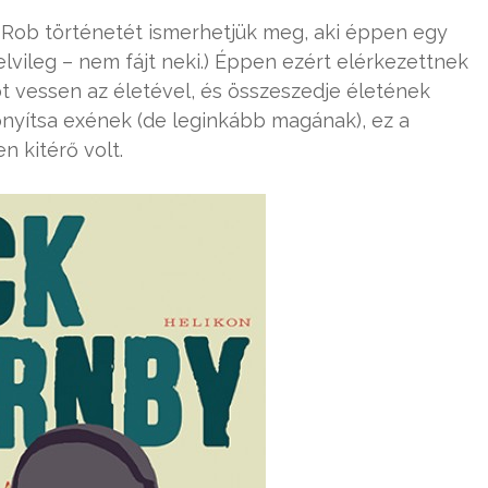
, Rob történetét ismerhetjük meg, aki éppen egy
 elvileg – nem fájt neki.) Éppen ezért elérkezettnek
mot vessen az életével, és összeszedje életének
onyítsa exének (de leginkább magának), ez a
n kitérő volt.