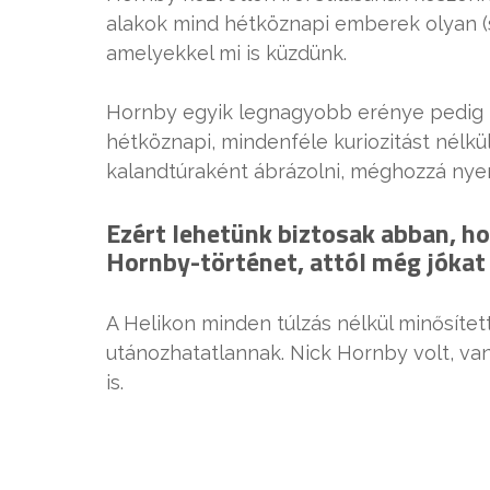
alakok mind hétköznapi emberek olyan (
amelyekkel mi is küzdünk.
Hornby egyik legnagyobb erénye pedig 
hétköznapi, mindenféle kuriozitást nélk
kalandtúraként ábrázolni, méghozzá nyer
Ezért lehetünk biztosak abban, h
Hornby-történet, attól még jókat 
A Helikon minden túlzás nélkül minősíte
utánozhatatlannak. Nick Hornby volt, va
is.