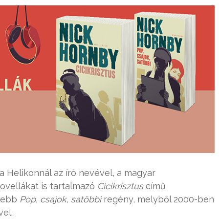
a Helikonnál az író nevével, a magyar
ovellákat is tartalmazó
Cicikrisztus
című
rtebb
Pop, csajok, satöbbi
regény, melyből 2000-ben
vel.