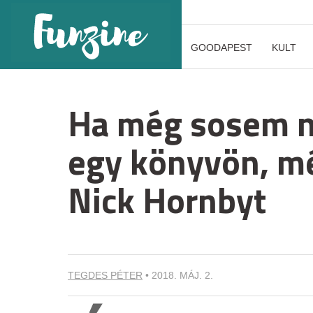
GOODAPEST
KULT
Ha még sosem n
egy könyvön, m
Nick Hornbyt
TEGDES PÉTER
•
2018. MÁJ. 2.