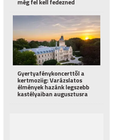
még fel kell fedezned
Gyertyafénykoncerttől a
kertmoziig: Varázslatos
élmények hazánk legszebb
kastélyaiban augusztusra