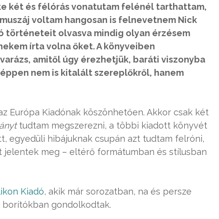
e két és félórás vonatutam felénél tarthattam,
 muszáj voltam hangosan is felnevetnem Nick
ró történeteit olvasva mindig olyan érzésem
nekem írta volna őket. A könyveiben
arázs, amitől úgy érezhetjük, baráti viszonyba
nképpen nem is kitalált szereplőkről, hanem
az Európa Kiadónak köszönhetően. Akkor csak két
ányt
tudtam megszerezni, a többi kiadott könyvét
ett, egyedüli hibájuknak csupán azt tudtam felróni,
jelentek meg – eltérő formátumban és stílusban
ikon Kiadó
, akik már sorozatban, na és persze
ó borítókban gondolkodtak.