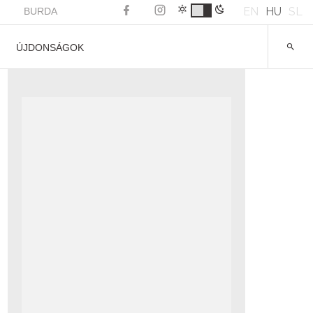
EN
HU
SL
BURDA
ÚJDONSÁGOK