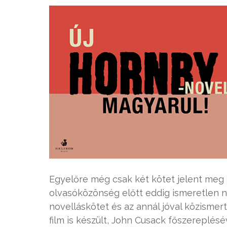
Egyelőre még csak két kötet jelent meg 
olvasóközönség előtt eddig ismeretlen n
novelláskötet és az annál jóval közisme
film is készült, John Cusack főszereplésé