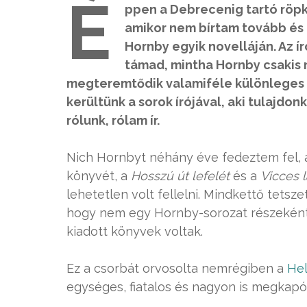
É
ppen a Debrecenig tartó röpk
amikor nem bírtam tovább és
Hornby egyik novelláján. Az í
támad, mintha Hornby csakis 
megteremtődik valamiféle különleges v
kerültünk a sorok írójával, aki tulajdo
rólunk, rólam ír.
Nich Hornbyt néhány éve fedeztem fel, 
könyvét, a
Hosszú út lefelét
és a
Vicces l
lehetetlen volt fellelni. Mindkettő tetsz
hogy nem egy Hornby-sorozat részeként 
kiadott könyvek voltak.
Ez a csorbát orvosolta nemrégiben a
Hel
egységes, fiatalos és nagyon is megkap