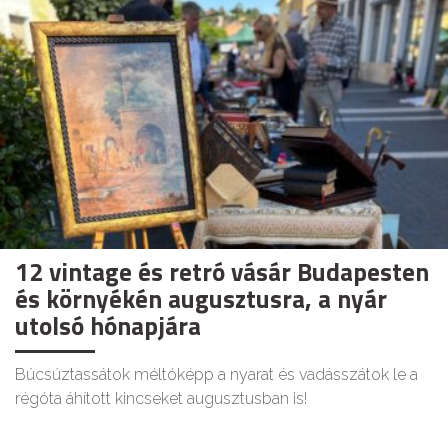
12 vintage és retró vásár Budapesten
és környékén augusztusra, a nyár
utolsó hónapjára
Búcsúztassátok méltóképp a nyarat és vadásszátok le a
régóta áhított kincseket augusztusban is!