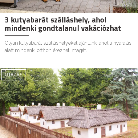
3 kutyabarát szálláshely, ahol
mindenki gondtalanul vakációzhat
Olyan kutyabarát szálláshelyeket ajánlunk, ahol a nyaralás
alatt mindenki otthon érezheti magát.
UTAZÁS