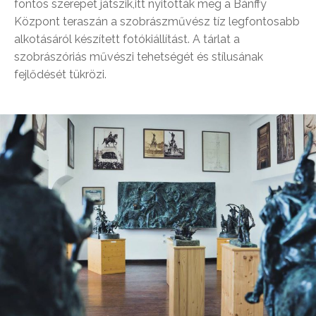
fontos szerepet játszik,itt nyitották meg a Bánffy
Központ teraszán a szobrászművész tíz legfontosabb
alkotásáról készített fotókiállítást. A
tárlat a
szobrászóriás művészi tehetségét és stílusának
fejlődését tükrözi.