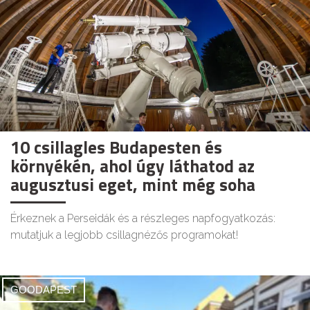
10 csillagles Budapesten és
környékén, ahol úgy láthatod az
augusztusi eget, mint még soha
Érkeznek a Perseidák és a részleges napfogyatkozás:
mutatjuk a legjobb csillagnézős programokat!
GOODAPEST