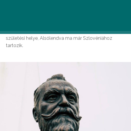
A 2018-as évet ugyanis Zala születésének 170.
évfordulója tiszteletére Kárpát-medencei szintű Zala-
emlékévvé nyilvánították. A megemlékezés kárpát-
medencei keretei azért is helytálló, mert a művész
születési helye, Alsólendva ma már Szlovéniához
tartozik.