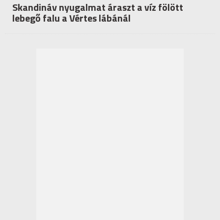
Skandináv nyugalmat áraszt a víz fölött
lebegő falu a Vértes lábánál