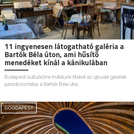
11 ingyenesen látogatható galéria a
Bartók Béla úton, ami hűsítő
menedéket kínál a kánikulában
Budapesti kultúrkörre invitálunk titeket az újbudai galériák
paradicsomába, a Bartók Béla útra.
GOODAPEST