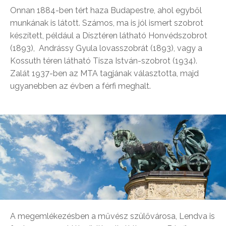
Onnan 1884-ben tért haza Budapestre, ahol egyből
munkának is látott. Számos, ma is jól ismert szobrot
készített, például a Dísztéren látható Honvédszobrot
(1893), Andrássy Gyula lovasszobrát (1893), vagy a
Kossuth téren látható Tisza István-szobrot (1934).
Zalát 1937-ben az MTA tagjának választotta, majd
ugyanebben az évben a férfi meghalt.
A megemlékezésben a művész szülővárosa, Lendva is