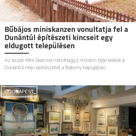
Bűbájos miniskanzen vonultatja fel a
Dunántúl építészeti kincseit egy
eldugott településen
Az ászári Mini Skanzen rendhagyó módon tárja elétek a
Dunántúl népi építészetét a Bakony kapujában.
GOODAPEST