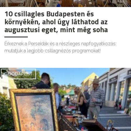
10 csillagles Budapesten és
környékén, ahol úgy láthatod az
augusztusi eget, mint még soha
Érkeznek a Perseidák és a részleges napfogyatkozás:
mutatjuk a legjobb csillagnézős programokat!
GOODAPEST