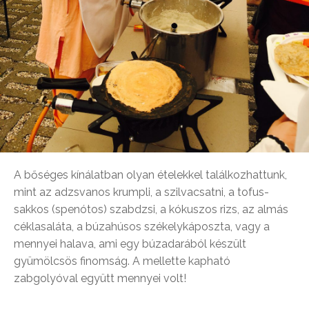
A bőséges kínálatban olyan ételekkel találkozhattunk,
mint az adzsvanos krumpli, a szilvacsatni, a tofus-
sakkos (spenótos) szabdzsi, a kókuszos rizs, az almás
céklasaláta, a búzahúsos székelykáposzta, vagy a
mennyei halava, ami egy búzadarából készült
gyümölcsös finomság. A mellette kapható
zabgolyóval együtt mennyei volt!