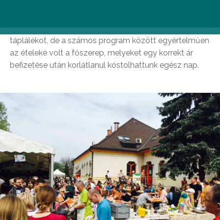
Fizikai és lelki síkon egyaránt kaptunk megfelelő
táplálékot, de a számos program között egyértelműen
az ételeké volt a főszerep, melyeket egy korrekt ár
befizetése után korlátlanul kóstolhattunk egész nap.