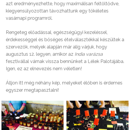
azt eredményezhette, hogy maximálisan feltöltődve,
kiegyensúlyozottan távozhattunk egy tökéletes
vasárnapi programról.
Rengeteg előadással, egészségügyi kezeléssel,
érdekességgel és bőséges ételválasztékkal készültek a
szervezők, melyek alapján már alig várjuk, hogy
augusztus 12. legyen, amikor az
India varázsa
fesztivállal várnak vissza bennünket a Lélek Palotájába.
Igen, ez az elnevezés nem véletlen!
Álljon itt még néhány kép, melyeket élőben is érdemes
egyszer megtapasztalni!