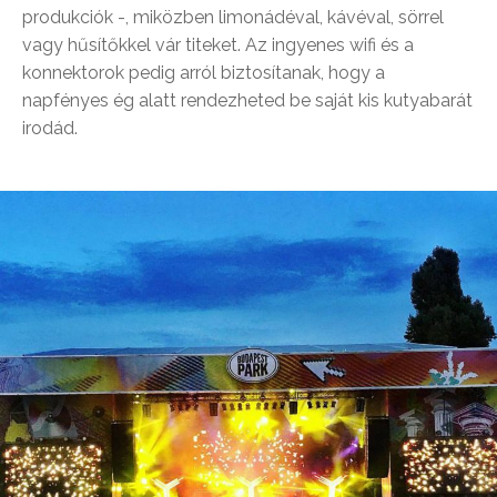
produkciók -, miközben limonádéval, kávéval, sörrel
vagy hűsítőkkel vár titeket. Az ingyenes wifi és a
konnektorok pedig arról biztosítanak, hogy a
napfényes ég alatt rendezheted be saját kis kutyabarát
irodád.