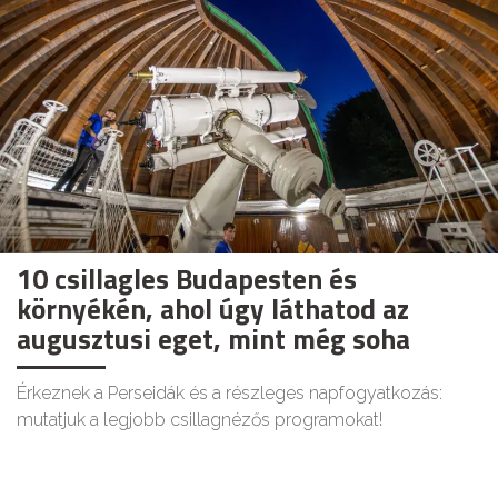
10 csillagles Budapesten és
környékén, ahol úgy láthatod az
augusztusi eget, mint még soha
Érkeznek a Perseidák és a részleges napfogyatkozás:
mutatjuk a legjobb csillagnézős programokat!