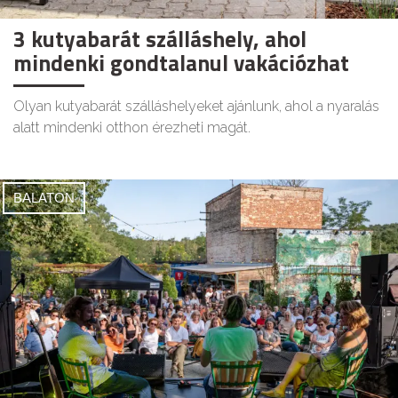
3 kutyabarát szálláshely, ahol
mindenki gondtalanul vakációzhat
Olyan kutyabarát szálláshelyeket ajánlunk, ahol a nyaralás
alatt mindenki otthon érezheti magát.
BALATON