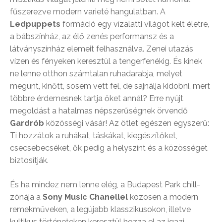
fűszerezve modern varieté hangulatban. A
Ledpuppets
formáció egy vízalatti világot kelt életre,
a bábszínház, az élő zenés performansz és a
látványszínház elemeit felhasználva. Zenei utazás
vízen és fényeken keresztül a tengerfenékig. És kinek
ne lenne otthon számtalan ruhadarabja, melyet
megunt, kinőtt, sosem vett fel, de sajnálja kidobni, mert
többre érdemesnek tartja őket annál? Erre nyújt
megoldást a hatalmas népszerűségnek örvendő
Gardrób
közösségi vásár! Az ötlet egészen egyszerű:
Ti hozzátok a ruhákat, táskákat, kiegészítőket,
csecsebecséket, ők pedig a helyszínt és a közösséget
biztosítják.
És ha mindez nem lenne elég, a Budapest Park chill-
zónája a
Sony Music Chanellel
közösen a modern
remekműveken, a legújabb klasszikusokon, illetve
kultikus történeteken keresztül hozza el az igazi