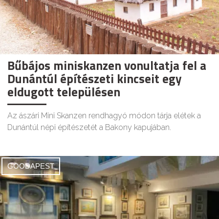
Bűbájos miniskanzen vonultatja fel a
Dunántúl építészeti kincseit egy
eldugott településen
Az ászári Mini Skanzen rendhagyó módon tárja elétek a
Dunántúl népi építészetét a Bakony kapujában.
GOODAPEST