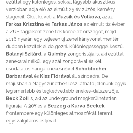
ezúttal egy különleges, sokkal lágyabb akusztikus
verzióban adja elő az elmúlt 25 év zúzós, kemény
slágereit. Őket követi a
Muzsik és Volkova
, azaz
Farkas Krisztina
és
Farkas János
az elmúlt tíz évben
a ZUP tagjaiként zenélték körbe az országot, majd
2016 nyarán egy teljesen új zenei irányvonal mentén
duóban kezdtek el dolgozni. Különlegességgel készül
Balanyi Szilárd,
a
Quimby
zongoristája is, aki ezúttal
zenekarai nélkül, egy szál zongorával és két
csodálatos hangú énekesnővel
Schoblocher
Barbarával
és
Kiss Flórával
áll színpadra. De
májusban a Nagyszünetben lesz látható jelenünk egyik
legismertebb és legkedveltebb énekes-dalszerzője,
Beck Zoli
is, aki az underground megkerülhetetlen
figurája. A
30Y
és a
Bezzeg a Kurva Beckek
frontembere egy különleges atmoszférát teremt
egyszálgitáros estjével.