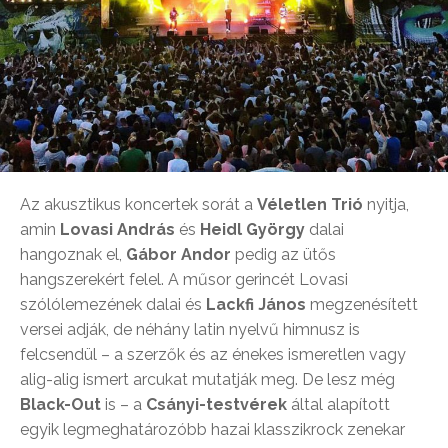
Az akusztikus koncertek sorát a
Véletlen Trió
nyitja,
amin
Lovasi András
és
Heidl György
dalai
hangoznak el,
Gábor Andor
pedig az ütős
hangszerekért felel. A műsor gerincét Lovasi
szólólemezének dalai és
Lackfi János
megzenésített
versei adják, de néhány latin nyelvű himnusz is
felcsendül – a szerzők és az énekes ismeretlen vagy
alig-alig ismert arcukat mutatják meg. De lesz még
Black-Out
is – a
Csányi-testvérek
által alapított
egyik legmeghatározóbb hazai klasszikrock zenekar