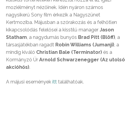
moziélményt nézőinek. Idén nyáron számos
nagysikerű Sony film érkezik a Nagyszünet
Kertmoziba. Májusban a szórakozás és a felhőtlen
kikapcsolódás felelősei a kisstílű manager
Jason
Statham
, a nagydumás bunyós
Brad Pitt (Blöff)
, a
társasjátékban ragadt
Robin Williams (Jumanji)
, a
mindig kiváló
Christian Bale (Terminator)
és a
Kormányzó Úr
Arnold Schwarzenegger (Az utolsó
akcióhős)
.
A májusi események
itt
találhatóak.