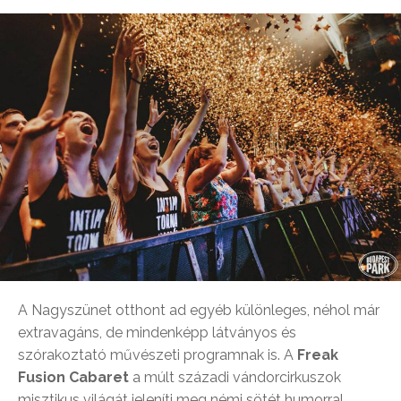
A Nagyszünet otthont ad egyéb különleges, néhol már
extravagáns, de mindenképp látványos és
szórakoztató művészeti programnak is. A
Freak
Fusion Cabaret
a múlt századi vándorcirkuszok
misztikus világát jeleníti meg némi sötét humorral