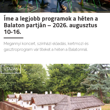
Íme a legjobb programok a héten a
Balaton partján – 2026. augusztus
10-16.
Megannyi koncert, színházi előadás, kertmozi és
gasztroprogram vár titeket a héten a Balatonnál.
UTAZÁS