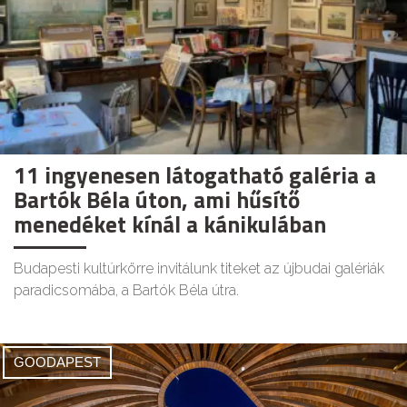
11 ingyenesen látogatható galéria a
Bartók Béla úton, ami hűsítő
menedéket kínál a kánikulában
Budapesti kultúrkörre invitálunk titeket az újbudai galériák
paradicsomába, a Bartók Béla útra.
GOODAPEST