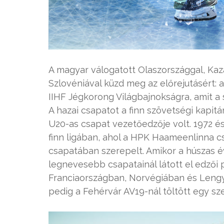
A magyar válogatott Olaszországgal, Kaz
Szlovéniával küzd meg az előrejutásért: a
IIHF Jégkorong Világbajnokságra, amit a
A hazai csapatot a finn szövetségi kapitá
U20-as csapat vezetőedzője volt. 1972 és
finn ligában, ahol a HPK Haameenlinna cs
csapatában szerepelt. Amikor a húszas év
legnevesebb csapatainál látott el edzői 
Franciaországban, Norvégiában és Lengy
pedig a Fehérvár AV19-nál töltött egy sz