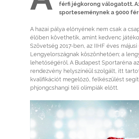
férfi jégkorong válogatott. 
sporteseménynek a 9000 fér
A hazai pálya előnyének nem csak a csapa
élőben követhetik, amint kedvenc játéko
Szövetség 2017-ben, az IIHF éves májusi 
Lengyelországnak köszönhetően; a lengy
lehetőségéről. A Budapest Sportaréna a
rendezvény helyszínéül szolgált, itt tart
kvalifikációt megelőző, felkészülést segí
p
hjongcshangi téli olimpiák előtt.