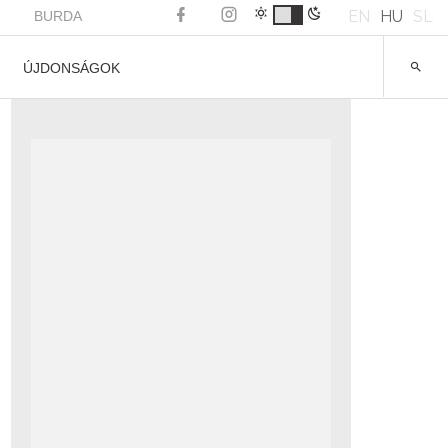
EN
HU
SL
BURDA
ÚJDONSÁGOK