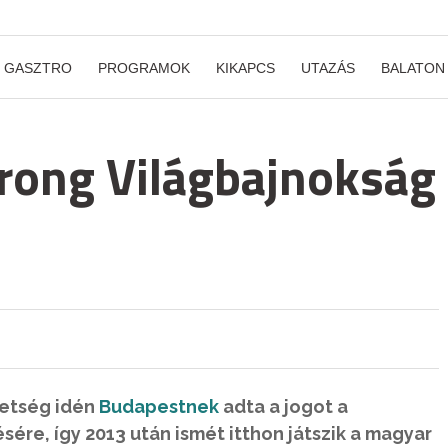
GASZTRO
PROGRAMOK
KIKAPCS
UTAZÁS
BALATON
rong Világbajnokság
etség idén
Budapestnek
adta a jogot a
re, így 2013 után ismét itthon játszik a magyar