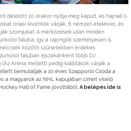
et) délelőtt 10 órakor nyitja meg kapuit, és hajnali 1-
ókat óriási kivetítők várják, 6 nemzet ételeivel, és
atják szomjukat. A mérkőzések után minden
urkolói faluba, így a rajongók személyesen is
A meccsek közötti szünetekben érdekes
zurkolói faluban éjszakánként több DJ
Az Aréna mellett) pedig kiállítások várják a
ellett bemutatják a 10 éves Szapporói Csoda a
és a magyarok az NHL kapujában címet viselő
a Hockey Hall of Fame jóvoltából.
A belépés ide is