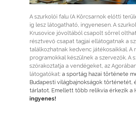
A szurkolói falu (A Körcsarnok előtti terül
ig lesz látogatható, ingyenesen. A szurkol
Krusovice jóvoltából csapolt sörrel olth
résztvevő csapat tagjai ellátogatnak a sz
találkozhatnak kedvenc játékosaikkal. 
programokkal készülnek a szervezők. A s
szórakoztatja a vendégeket, az Agorában (
látogatókat:
a sportág hazai története m
Budapesti világbajnokságok történetét, 
tárlatot. Emellett több relikvia érkezik 
ingyenes!