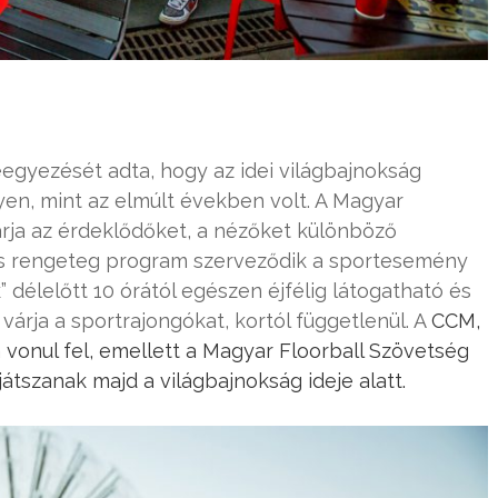
gyezését adta, hogy az idei világbajnokság
n, mint az elmúlt években volt. A Magyar
árja az érdeklődőket, a nézőket különböző
és rengeteg program szerveződik a sportesemény
k” délelőtt 10 órától egészen éjfélig látogatható és
várja a sportrajongókat, kortól függetlenül. A
CCM,
 vonul fel, emellett a Magyar Floorball Szövetség
tszanak majd a világbajnokság ideje alatt.