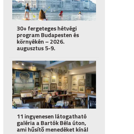
30+ fergeteges hétvégi
program Budapesten és
környékén – 2026.
augusztus 5-9.
11 ingyenesen látogatható
galéria a Bartók Béla úton,
ami hűsítő menedéket kínál