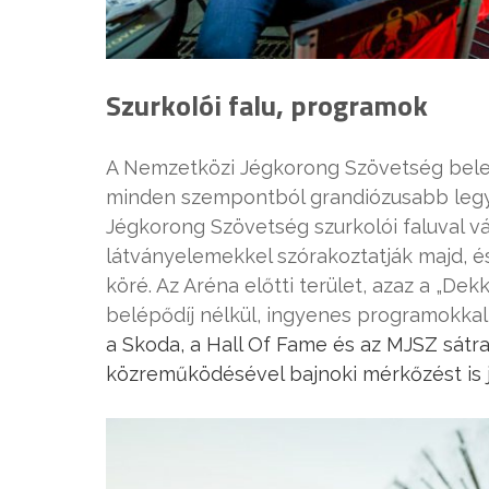
Szurkolói falu, programok
A Nemzetközi Jégkorong Szövetség belee
minden szempontból grandiózusabb legye
Jégkorong Szövetség szurkolói faluval v
látványelemekkel szórakoztatják majd, 
köré. Az Aréna előtti terület, azaz a „Dek
belépődíj nélkül, ingyenes programokkal 
a Skoda, a Hall Of Fame és az MJSZ sátra
közreműködésével bajnoki mérkőzést is já