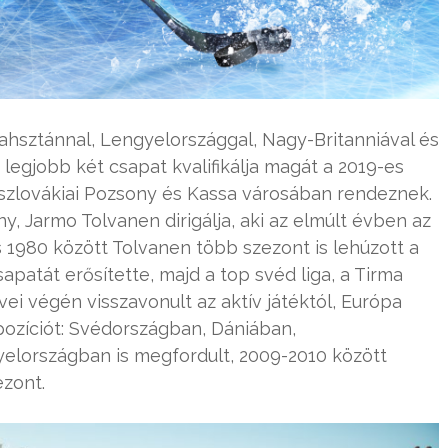
ahsztánnal, Lengyelországgal, Nagy-Britanniával és
 legjobb két csapat kvalifikálja magát a 2019-es
 szlovákiai Pozsony és Kassa városában rendeznek.
ny, Jarmo Tolvanen dirigálja, aki az elmúlt évben az
 1980 között Tolvanen több szezont is lehúzott a
apatát erősítette, majd a top svéd liga, a Tirma
ei végén visszavonult az aktív játéktól, Európa
pozíciót: Svédországban, Dániában,
elországban is megfordult, 2009-2010 között
ezont.