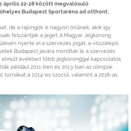
Az április 22-28 között megvalósuló
őhelyes Budapest Sportaréna ad otthont.
t, de a rajongók is nagyon örülnek, akik így
saik felszántják a jeget. A Magyar Jégkorong
ülésén nyerte el a szervezés jogát, a visszalépő
elek Budapest javára mondtak le a szervezés
z elmúlt években több jégkoronggal kapcsolatos
ották például 2011-ben és 2013-ban az olimpiai
tő tornákat a 2014-es szocsii, valamint a 2018-as