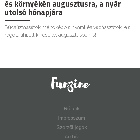
és környékén augusztusra, a nyár
utolsó hónapjára
Búcsúztassátok méltóképp a nyarat és vadásszátok le a
régóta áhított kincseket augusztusban is!
Rólunk
Impresszum
Szerzői jogok
Archív