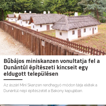
Bűbájos miniskanzen vonultatja fel a
Dunántúl építészeti kincseit egy
eldugott településen
Az ászári Mini Skanzen rendhagyó módon tárja elétek a
Dunántúl népi építészetét a Bakony kapujában.