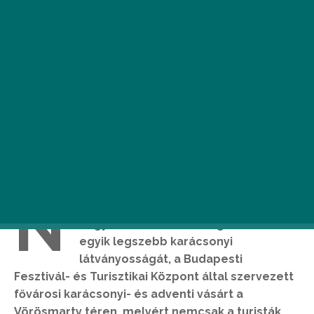
N
em telhetnek el az ünnepek anélkül,
hogy ne csodálnánk meg a város
egyik legszebb karácsonyi
látványosságát, a Budapesti
Fesztivál- és Turisztikai Központ által szervezett
fővárosi karácsonyi- és adventi vásárt a
Vörösmarty téren, melyért nemcsak a turisták,