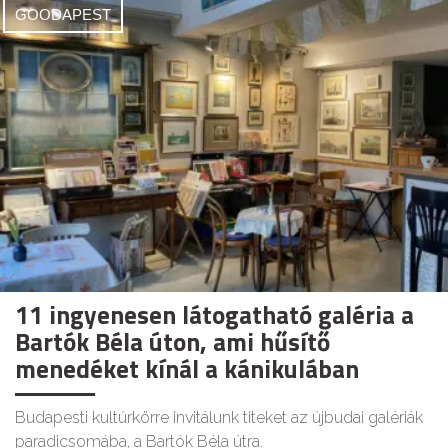
GOODAPEST
11 ingyenesen látogatható galéria a
Bartók Béla úton, ami hűsítő
menedéket kínál a kánikulában
Budapesti kultúrkörre invitálunk titeket az újbudai galériák
paradicsomába, a Bartók Béla útra.