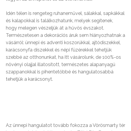
Idén télen is rengeteg ruhaneművel, sálakkal, sapkákkal
és kalapokkal is találkozhatunk, melyek segítenek,
hogy melegen vészeljük át a hűvös évszakot.
Természetesen a dekorációs áruk sem hiányozhatnak a
vásárról: ünnepi és adventi koszorúkkal, ajtódíszekkel,
karácsonyfa díszekkel és népi füzérekkel tehetjük
szebbé az otthonunkat, ha itt vásárolunk, de 100%-os
növényi olajjal illatosított, természetes alapanyagú
szappanokkal is pihentetőbbé és hangulatosabbá
tehetjük a karácsonyt.
Az ünnepi hangulatot tovább fokozza a Vörösmarty tér