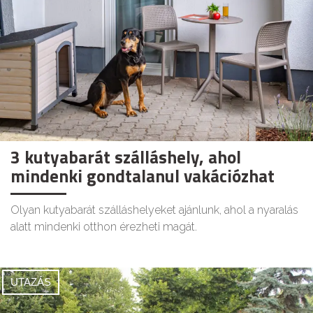
3 kutyabarát szálláshely, ahol
mindenki gondtalanul vakációzhat
Olyan kutyabarát szálláshelyeket ajánlunk, ahol a nyaralás
alatt mindenki otthon érezheti magát.
UTAZÁS