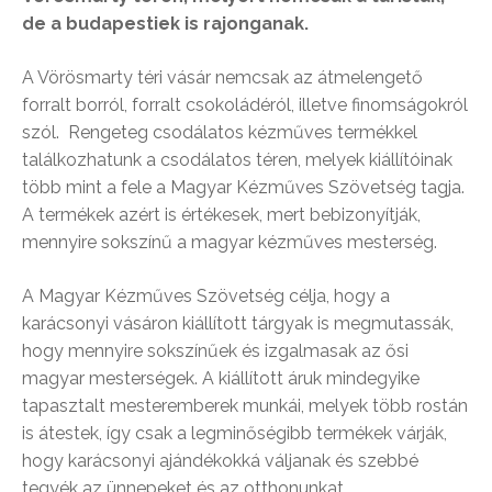
de a budapestiek is rajonganak.
A Vörösmarty téri vásár nemcsak az átmelengető
forralt borról, forralt csokoládéról, illetve finomságokról
szól. Rengeteg csodálatos kézműves termékkel
találkozhatunk a csodálatos téren, melyek kiállítóinak
több mint a fele a Magyar Kézműves Szövetség tagja.
A termékek azért is értékesek, mert bebizonyítják,
mennyire sokszínű a magyar kézműves mesterség.
A Magyar Kézműves Szövetség célja, hogy a
karácsonyi vásáron kiállított tárgyak is megmutassák,
hogy mennyire sokszínűek és izgalmasak az ősi
magyar mesterségek. A kiállított áruk mindegyike
tapasztalt mesteremberek munkái, melyek több rostán
is átestek, így csak a legminőségibb termékek várják,
hogy karácsonyi ajándékokká váljanak és szebbé
tegyék az ünnepeket és az otthonunkat.