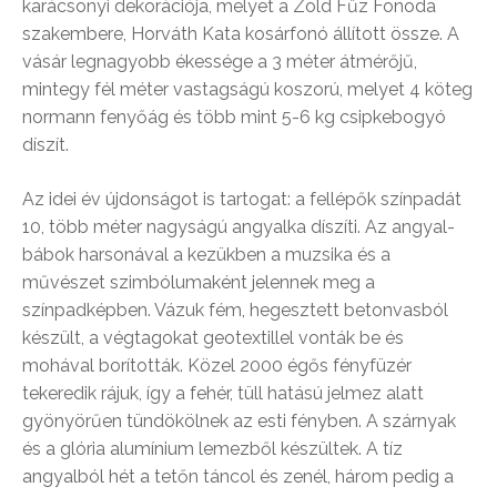
karácsonyi dekorációja, melyet a Zöld Fűz Fonoda
szakembere, Horváth Kata kosárfonó állított össze. A
vásár legnagyobb ékessége a 3 méter átmérőjű,
mintegy fél méter vastagságú koszorú, melyet 4 köteg
normann fenyőág és több mint 5-6 kg csipkebogyó
díszít.
Az idei év újdonságot is tartogat: a fellépők színpadát
10, több méter nagyságú angyalka díszíti. Az angyal-
bábok harsonával a kezükben a muzsika és a
művészet szimbólumaként jelennek meg a
színpadképben. Vázuk fém, hegesztett betonvasból
készült, a végtagokat geotextillel vonták be és
mohával borították. Közel 2000 égős fényfüzér
tekeredik rájuk, így a fehér, tüll hatású jelmez alatt
gyönyörűen tündökölnek az esti fényben. A szárnyak
és a glória alumínium lemezből készültek. A tíz
angyalból hét a tetőn táncol és zenél, három pedig a