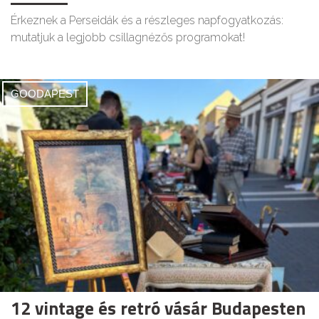
Érkeznek a Perseidák és a részleges napfogyatkozás:
mutatjuk a legjobb csillagnézős programokat!
GOODAPEST
12 vintage és retró vásár Budapesten