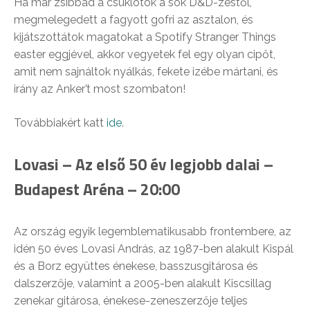
Ha már zsibbad a csuklótok a sok D&D-zéstől,
megmelegedett a fagyott gofri az asztalon, és
kijátszottátok magatokat a Spotify Stranger Things
easter eggjével, akkor vegyetek fel egy olyan cipőt,
amit nem sajnáltok nyálkás, fekete izébe mártani, és
irány az Anker’t most szombaton!
Továbbiakért katt
ide
.
Lovasi – Az első 50 év legjobb dalai –
Budapest Aréna – 20:00
Az ország egyik legemblematikusabb frontembere, az
idén 50 éves Lovasi András, az 1987-ben alakult Kispál
és a Borz együttes énekese, basszusgitárosa és
dalszerzője, valamint a 2005-ben alakult Kiscsillag
zenekar gitárosa, énekese-zeneszerzője teljes