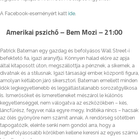
A Facebook-eseményért katt
ide
.
Amerikai pszichó – Bem Mozi – 21:00
Patrick Bateman egy gazdag és befolyásos Wall Street-i
befektető fia, igazi aranyifjú. Könnyen halad előre az apja
által kitaposott úton, megszállottja a pénznek, a sikernek, a
divatnak és a stílusnak. Igazi társasági ember, központi figura,
amolyan kétlábon járó sikersztori. Bateman emellett minden
idők legkegyetlenebb és leggátlástalanabb sorozatgyilkosa
is. Ismerősöket és ismeretleneket mészárol le különös
kegyetlenséggel, nem válogatva az eszközökben – kés,
láncfűrész, fegyver, nála eg
yre megy. Indítéka nincs – hacsak
az ölés gyönyöre nem számít annak. A rendőrség sötétben
tapogatózik, eleinte senki nem gondol arra, hogy a
legbefolyásosabb körökben kellene keresni az egyes számú