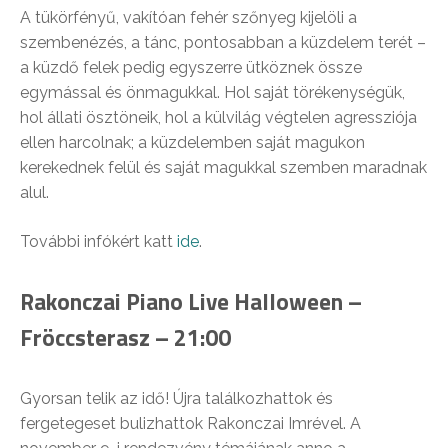
A tükörfényű, vakítóan fehér szőnyeg kijelöli a
szembenézés, a tánc, pontosabban a küzdelem terét –
a küzdő felek pedig egyszerre ütköznek össze
egymással és önmagukkal. Hol saját törékenységük,
hol állati ösztöneik, hol a külvilág végtelen agressziója
ellen harcolnak; a küzdelemben saját magukon
kerekednek felül és saját magukkal szemben maradnak
alul.
További infókért katt
ide
.
Rakonczai Piano Live Halloween –
Fröccsterasz – 21:00
Gyorsan telik az idő! Újra találkozhattok és
fergetegeset bulizhattok Rakonczai Imrével. A