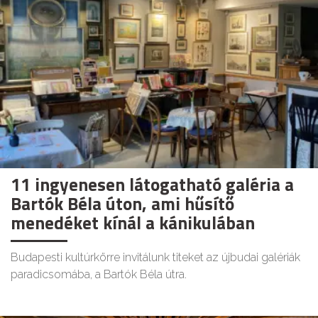
11 ingyenesen látogatható galéria a
Bartók Béla úton, ami hűsítő
menedéket kínál a kánikulában
Budapesti kultúrkörre invitálunk titeket az újbudai galériák
paradicsomába, a Bartók Béla útra.