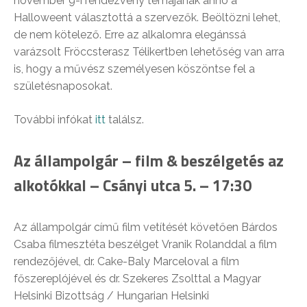
november 9-i rendezvény témájának anno a
Halloweent választottá a szervezők. Beöltözni lehet,
de nem kötelező. Erre az alkalomra elegánssá
varázsolt Fröccsterasz Télikertben lehetőség van arra
is, hogy a művész személyesen köszöntse fel a
születésnaposokat.
További infókat
itt
találsz.
Az állampolgár – film & beszélgetés az
alkotókkal – Csányi utca 5. – 17:30
Az állampolgár című film vetítését követően Bárdos
Csaba filmesztéta beszélget Vranik Rolanddal a film
rendezőjével, dr. Cake-Baly Marceloval a film
főszereplójével és dr. Szekeres Zsolttal a Magyar
Helsinki Bizottság / Hungarian Helsinki