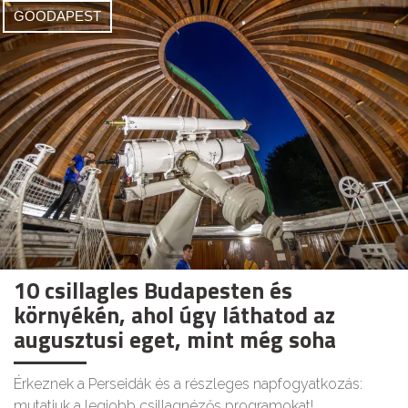
GOODAPEST
10 csillagles Budapesten és
környékén, ahol úgy láthatod az
augusztusi eget, mint még soha
Érkeznek a Perseidák és a részleges napfogyatkozás:
mutatjuk a legjobb csillagnézős programokat!