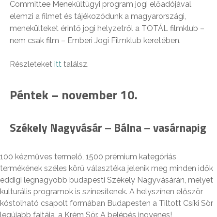
Committee Menekültügyi program jogi előadójával
elemzi a filmet és tájékozódunk a magyarországi,
menekülteket érintő jogi helyzetről a TOTÁL filmklub –
nem csak film – Emberi Jogi Filmklub keretében.
Részleteket
itt
találsz.
Péntek – november 10.
Székely Nagyvásár – Bálna – vasárnapig
100 kézműves termelő, 1500 prémium kategóriás
termékének széles körű választéka jelenik meg minden idők
eddigi legnagyobb budapesti Székely Nagyvásárán, melyet
kulturális programok is színesítenek. A helyszínen először
kóstolható csapolt formában Budapesten a Tiltott Csíki Sör
legújabb fajtája, a Krém Sör. A belépés ingyenes!