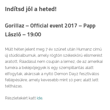
Indítsd jól a heted!
Gorillaz – Official event 2017 – Papp
László – 19:00
Múlt héten jelent meg 7 év szünet után Humanz című
új stúdióalbumuk, amely rögtön széleskörű elismerést
aratott. Ráadásul nem csupán a lemez, de az amerikai
turnéra a belépőjegyek is egy szempillantás alatt
elfogytak, akárcsak a nyitó Demon Dayz fesztiválos
fellépésükre, amely kevesebb mint 10 perc alatt lett
teltházas.
Részletekért katt
ide
.