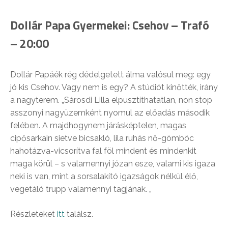
Dollár Papa Gyermekei: Csehov – Trafó
– 20:00
Dollár Papáék rég dédelgetett álma valósul meg: egy
jó kis Csehov. Vagy nem is egy? A stúdiót kinőtték, irány
a nagyterem. „Sárosdi Lilla elpusztíthatatlan, non stop
asszonyi nagyüzemként nyomul az előadás második
felében. A majdhogynem járásképtelen, magas
cipősarkain sietve bicsakló, lila ruhás nő-gömböc
hahotázva-vicsorítva fal föl mindent és mindenkit
maga kör
ül – s valamennyi józan esze, valami kis igaza
neki is van, mint a sorsalakító igazságok nélkül élő,
vegetáló trupp valamennyi tagjának. „
Részleteket
itt
találsz.