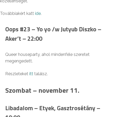
közellenséget.
Továbbiakért katt
ide
.
Oops #23 – Yo yo /w Jutyub Diszko –
Aker’t – 22:00
Queer houseparty, ahol mindenféle szeretet
megengedett.
Részleteket
itt
találsz.
Szombat – november 11.
Libadalom – Etyek, Gasztrosétány –