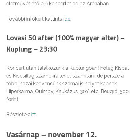
életművét átölelő koncertet ad az Arénában.
További infókért kattints
ide
.
Lovasi 50 after (100% magyar alter) –
Kuplung – 23:30
Koncert után találkozunk a Kuplungban! Főleg Kispál
és Kiscsillag számokra lehet számítani, de persze a
többi hazai kedvencünk számai is helyet kapnak.
Hiperkarma, Quimby, Kaukázus, 30Y, etc. Beugró: 500
forint.
Részletek:
itt
.
Vasárnap – november 12.