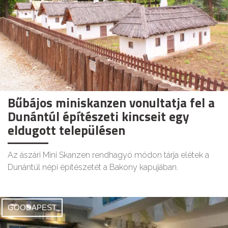
Bűbájos miniskanzen vonultatja fel a
Dunántúl építészeti kincseit egy
eldugott településen
Az ászári Mini Skanzen rendhagyó módon tárja elétek a
Dunántúl népi építészetét a Bakony kapujában.
GOODAPEST