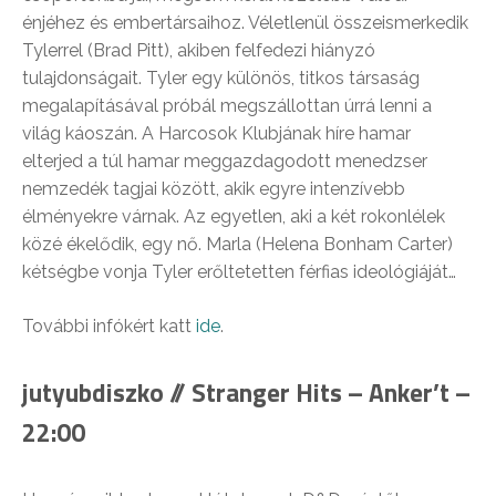
énjéhez és embertársaihoz. Véletlenül összeismerkedik
Tylerrel (Brad Pitt), akiben felfedezi hiányzó
tulajdonságait. Tyler egy különös, titkos társaság
megalapításával próbál megszállottan úrrá lenni a
világ káoszán. A Harcosok Klubjának híre hamar
elterjed a túl hamar meggazdagodott menedzser
nemzedék tag
jai között, akik egyre intenzívebb
élményekre várnak. Az egyetlen, aki a két rokonlélek
közé ékelődik, egy nő. Marla (Helena Bonham Carter)
kétségbe vonja Tyler erőltetetten férfias ideológiáját…
További infókért katt
ide
.
jutyubdiszko // Stranger Hits – Anker’t –
22:00