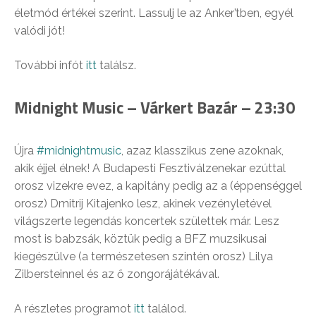
életmód értékei szerint. Lassulj le az Anker’tben, egyél
valódi jót!
További infót
itt
találsz.
Midnight Music – Várkert Bazár – 23:30
Újra
#midnightmusic
, azaz klasszikus zene azoknak,
akik éjjel élnek! A Budapesti Fesztiválzenekar ezúttal
orosz vizekre evez, a kapitány pedig az a (éppenséggel
orosz) Dmitrij Kitajenko lesz, akinek vezényletével
világszerte legendás koncertek születtek már. Lesz
most is babzsák, köztük pedig a BFZ muzsikusai
kiegészülve (a természetesen szintén orosz) Lilya
Zilbersteinnel és az ő zongorájátékával.
A részletes programot
itt
találod.