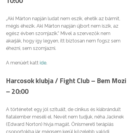
10:00
„Aki Márton napján ludat nem eszik, ehetik az bármit,
mégis éhezik. Aki Márton napján újbort nem iszik, az
egész évben szomjazik.” Mivel a szervezők nem
akarják, hogy így legyen, itt biztosan nem fogsz sem
éhezni, sem szomjazni.
A menüért katt
ide
.
Harcosok klubja / Fight Club – Bem Mozi
– 20:00
A történetet egy jól szituált, de cinikus és kiábrándult
fiatalember meséli el. Nevét nem tudjuk, néha Jacknek
(Edward Norton) hívja magát. Önismereti terápiás
csoportokba jár, mégsem kerül közelebb valódi