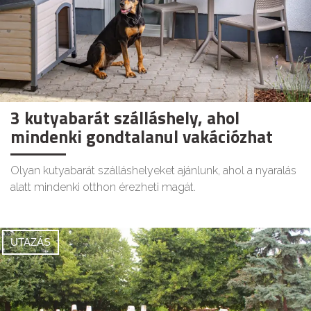
3 kutyabarát szálláshely, ahol
mindenki gondtalanul vakációzhat
Olyan kutyabarát szálláshelyeket ajánlunk, ahol a nyaralás
alatt mindenki otthon érezheti magát.
UTAZÁS