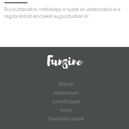
Búcsúztassátok méltóképp a nyarat és vadásszátok le a
régóta áhított kincseket augusztusban is!
Rólunk
Impresszum
Szerzői jogok
Archív
Terjesztési pontok