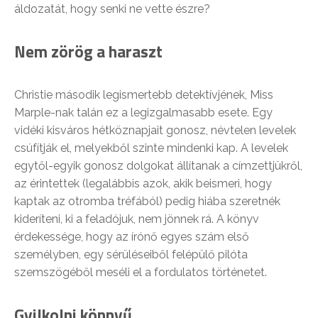
áldozatát, hogy senki ne vette észre?
Nem zörög a haraszt
Christie második legismertebb detektívjének, Miss
Marple-nak talán ez a legizgalmasabb esete. Egy
vidéki kisváros hétköznapjait gonosz, névtelen levelek
csúfítják el, melyekből szinte mindenki kap. A levelek
egytől-egyik gonosz dolgokat állítanak a címzettjükről,
az érintettek (legalábbis azok, akik beismeri, hogy
kaptak az otromba tréfából) pedig hiába szeretnék
kideríteni, ki a feladójuk, nem jönnek rá. A könyv
érdekessége, hogy az írónő egyes szám első
személyben, egy sérüléseiből felépülő pilóta
szemszögéből meséli el a fordulatos történetet.
Gyilkolni könnyű