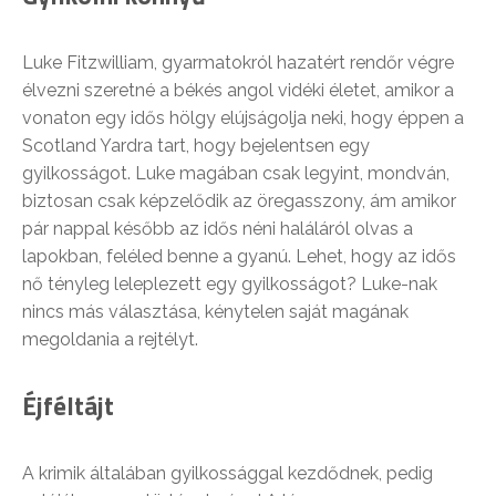
Luke Fitzwilliam, gyarmatokról hazatért rendőr végre
élvezni szeretné a békés angol vidéki életet, amikor a
vonaton egy idős hölgy elújságolja neki, hogy éppen a
Scotland Yardra tart, hogy bejelentsen egy
gyilkosságot. Luke magában csak legyint, mondván,
biztosan csak képzelődik az öregasszony, ám amikor
pár nappal később az idős néni haláláról olvas a
lapokban, feléled benne a gyanú. Lehet, hogy az idős
nő tényleg leleplezett egy gyilkosságot? Luke-nak
nincs más választása, kénytelen saját magának
megoldania a rejtélyt.
Éjféltájt
A krimik általában gyilkossággal kezdődnek, pedig