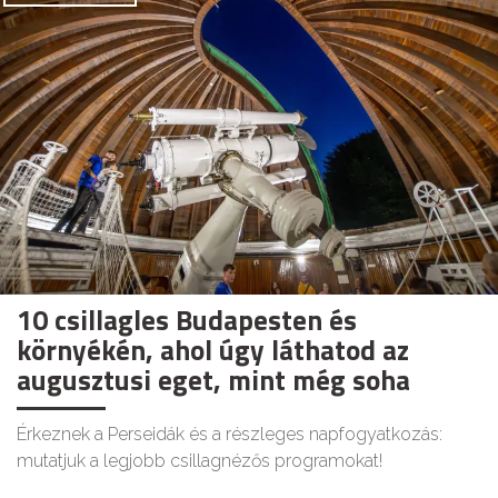
10 csillagles Budapesten és
környékén, ahol úgy láthatod az
augusztusi eget, mint még soha
Érkeznek a Perseidák és a részleges napfogyatkozás:
mutatjuk a legjobb csillagnézős programokat!