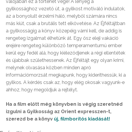
valójában ez a történet vége! A lényeg a
gyilkossághoz vezető út, a gyilkost motiváló indulatok,
az a bonyolult érzelmi háló, melyből számára nincs
más kiút, csak a brutális tett elkövetése. Az Éjféltájtban
a gyilkosságig a könyv közepéig várni kell, de addig is
rengeteg izgalmat élhetünk át. Egy ősz eleji vakáció
erejére rengeteg különböző temperamentumú ember
kerül egy fedél alá, hogy kiéleződjenek a régi ellentétek
és újabbak születhessenek. Az Éjféltájt egy olyan krimi,
melynek olvasása közben minden apró
információmorzsát megkapunk, hogy kideríthessük, ki a
gyilkos. A kérdés csak az, hogy elég okosak vagyunk-e
ahhoz, hogy megoldjuk a rejtélyt.
Ha a film előtt még könyvben is végig szeretnéd
izgulni a Gyilkosság az Orient expresszen-t,
szerezd be a könyv
új, filmborítós kiadását!