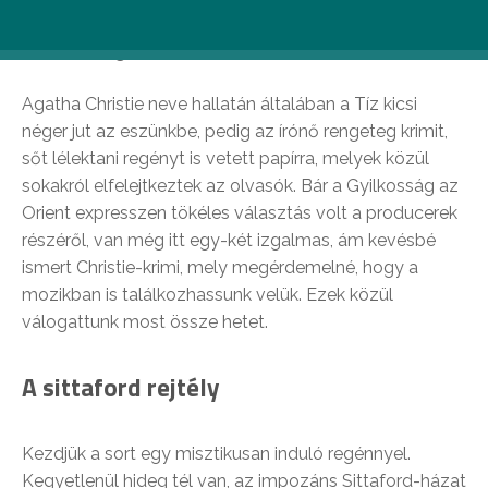
mozikban az írónő krimijeivel. Pedig bőven lenne
miből válogatni…
Agatha Christie neve hallatán általában a Tíz kicsi
néger jut az eszünkbe, pedig az írónő rengeteg krimit,
sőt lélektani regényt is vetett papírra, melyek közül
sokakról elfelejtkeztek az olvasók. Bár a Gyilkosság az
Orient expresszen tökéles választás volt a producerek
részéről, van még itt egy-két izgalmas, ám kevésbé
ismert Christie-krimi, mely megérdemelné, hogy a
mozikban is találkozhassunk velük. Ezek közül
válogattunk most össze hetet.
A sittaford rejtély
Kezdjük a sort egy misztikusan induló regénnyel.
Kegyetlenül hideg tél van, az impozáns Sittaford-házat