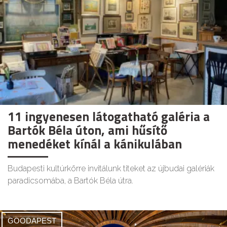
11 ingyenesen látogatható galéria a
Bartók Béla úton, ami hűsítő
menedéket kínál a kánikulában
Budapesti kultúrkörre invitálunk titeket az újbudai galériák
paradicsomába, a Bartók Béla útra.
GOODAPEST