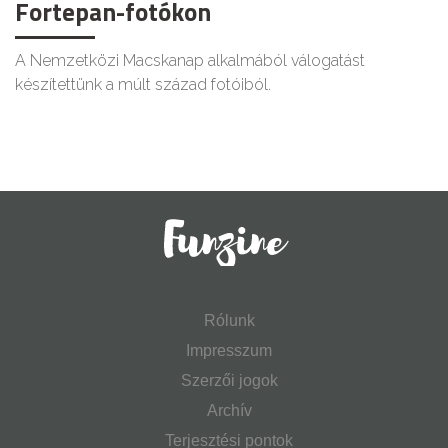
Fortepan-fotókon
A Nemzetközi Macskanap alkalmából válogatást
készítettünk a múlt század fotóiból.
Rólunk
Impresszum
Szerzői jogok
Archív
Terjesztési pontok