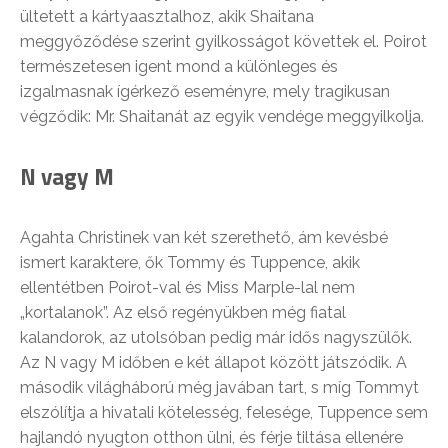
ültetett a kártyaasztalhoz, akik Shaitana
meggyőződése szerint gyilkosságot követtek el. Poirot
természetesen igent mond a különleges és
izgalmasnak ígérkező eseményre, mely tragikusan
végződik: Mr. Shaitanát az egyik vendége meggyilkolja.
N vagy M
Agahta Christinek van két szerethető, ám kevésbé
ismert karaktere, ők Tommy és Tuppence, akik
ellentétben Poirot-val és Miss Marple-lal nem
„kortalanok”. Az első regényükben még fiatal
kalandorok, az utolsóban pedig már idős nagyszülők.
Az N vagy M időben e két állapot között játszódik. A
második világháború még javában tart, s míg Tommyt
elszólítja a hivatali kötelesség, felesége, Tuppence sem
hajlandó nyugton otthon ülni, és férje tiltása ellenére