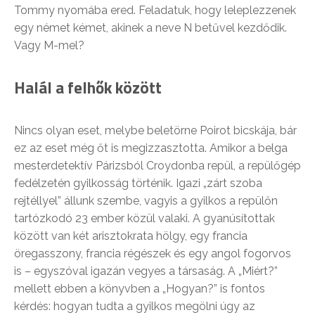
Tommy nyomába ered. Feladatuk, hogy leleplezzenek
egy német kémet, akinek a neve N betűvel kezdődik.
Vagy M-mel?
Halál a felhők között
Nincs olyan eset, melybe beletörne Poirot bicskája, bár
ez az eset még őt is megizzasztotta. Amikor a belga
mesterdetektív Párizsból Croydonba repül, a repülőgép
fedélzetén gyilkosság történik. Igazi „zárt szoba
rejtéllyel” állunk szembe, vagyis a gyilkos a repülőn
tartózkodó 23 ember közül valaki. A gyanúsítottak
között van két arisztokrata hölgy, egy francia
öregasszony, francia régészek és egy angol fogorvos
is – egyszóval igazán vegyes a társaság. A „Miért?”
mellett ebben a könyvben a „Hogyan?” is fontos
kérdés: hogyan tudta a gyilkos megölni úgy az