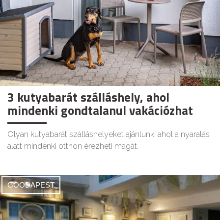
3 kutyabarát szálláshely, ahol
mindenki gondtalanul vakációzhat
Olyan kutyabarát szálláshelyeket ajánlunk, ahol a nyaralás
alatt mindenki otthon érezheti magát.
GOODAPEST