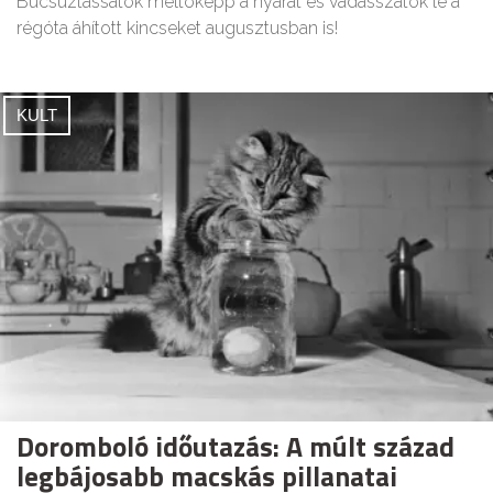
Búcsúztassátok méltóképp a nyarat és vadásszátok le a
régóta áhított kincseket augusztusban is!
KULT
Doromboló időutazás: A múlt század
legbájosabb macskás pillanatai