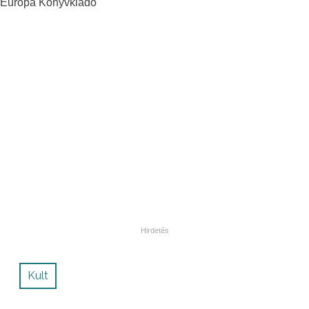
Európa Könyvkiadó
Kult