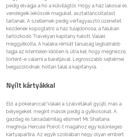
pedig elvágja a hó a külvilágtól. Hogy a ház lakosai és
vendégeik lekössék magukat, asztaltáncoltatást
tartanak. A szellemek pedig vérfagyasztó üzenetet
kezdenek kopogtatni: a ház tulajdonosa, a faluban
tartózkodó Travelyan kapitány halott. Valaki
meggyilkolta. A halálra rémült társaság legbátrabb
tagja az istentelen időben is útra kel, hogy megnézze,
történt-e valami a barátjával. Legrosszabb sejtelmei
beigazolódnak: holtan talál a kapitányra.
Nyílt kártyákkal
Elő a pókerarccal! Valaki a szalvétákat gyűjti, más a
bélyegeket, megint mások pedig a gyilkosokat. A
gazdag és társadalmilag elismert Mr. Shaitana
meghívja Hercule Poirot-t magához egy különleges
kártyapartira. Az egyik szobában négy olyan embert