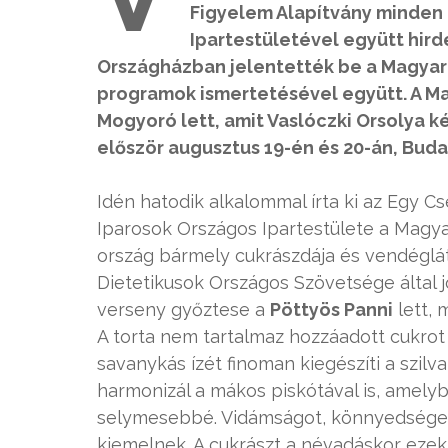
Figyelem Alapítvány minden
Ipartestületével együtt hird
Országházban jelentették be a Magyaro
programok ismertetésével együtt. A Ma
Mogyoró lett, amit Vaslóczki Orsolya k
először augusztus 19-én és 20-án, Buda
Idén hatodik alkalommal írta ki az Egy 
Iparosok Országos Ipartestülete a Magy
ország bármely cukrászdája és vendéglá
Dietetikusok Országos Szövetsége által j
verseny győztese a
Pöttyös Panni
lett, 
A torta nem tartalmaz hozzáadott cukrot
savanykás ízét finoman kiegészíti a szilv
harmonizál a mákos piskótával is, amelybe
selymesebbé. Vidámságot, könnyedséget s
kiemelnek. A cukrászt a névadáskor ezek 