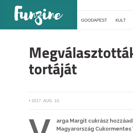
GOODAPEST
KULT
Megválasztottá
tortáját
•
2017. AUG. 10.
V
arga Margit cukrász hozzáado
Magyarország Cukormentes