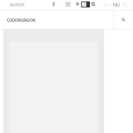
EN
HU
SL
BURDA
ÚJDONSÁGOK