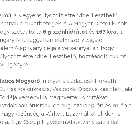
lmú, a kiegyensúlyozott étrendbe illeszthető
hatnak a cukorbetegek is. A Magyar Dietetikusok
egy szelet torta
6 g szénhidrátot
és
167 kcal-t
ngary Kft., független élelmiszervizsgáló
elem Alapítvány célja a versennyel az, hogy
súlyozott étrendbe illeszthető, hozzáadott cukrot
vő igényre.
 Habos Mogyoró
, melyet a budapesti Horváth
ukrászda cukrásza, Vaslóczki Orsolya készített, aki
rtája versenyt is megnyerte. A tortákat
szdájában árusítják, de augusztus 19-én és 20-án a
 nagyközönség a Várkert Bazárnál, ahol idén is
e az Egy Csepp Figyelem Alapítvány sátraiban.