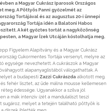
 évben a Magyar Cukrász Iparosok Országos
et meg. A Pöttyös Panni győzelmét az
rszág Tortájával és az augusztus 20-i ünnepi
gyarország Tortája idén a Balatoni Habos
észített. A két győztes tortát a nagyközönség
pesten, a Magyar Ízek Utcáján kóstolhatja meg.
Csepp Figyelem Alapítvány és a Magyar Cukrász
arország Cukormentes Tortája versenyt, melyre az
tó egysége nevezhetett. A cukrászok a Magyar
óváhagyott alapanyaglistából válogathattak. A
melyet a budapesti
Zazzi Cukrászda
alkotott meg.
 és fehér lisztet, az üde málna mousse kellemesen
a réteg édessége. Ugyanakkor a szilva jól
n a mák intenzív ízét a mandulaliszt teszi
ugároz, melyet a tetején található pöttyök is
a díszek ihlették meg.