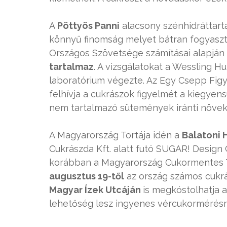
A
Pöttyös Panni
alacsony szénhidráttarta
könnyű finomság melyet bátran fogyaszt
Országos Szövetsége számításai alapján 
tartalmaz
. A vizsgálatokat a Wessling Hu
laboratórium végezte. Az Egy Csepp Figy
felhívja a cukrászok figyelmét a kiegyen
nem tartalmazó sütemények iránti növek
A Magyarország Tortája idén a
Balatoni
Cukrászda Kft. alatt futó SUGAR! Design C
korábban a Magyarország Cukormentes To
augusztus 19-től
az ország számos cukrá
Magyar Ízek Utcáján
is megkóstolhatja a
lehetőség lesz ingyenes vércukormérésr