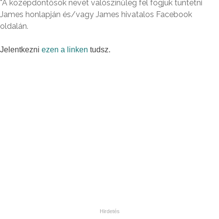
*A középdöntősök nevét valószínűleg fel fogjuk tüntetni
James honlapján és/vagy James hivatalos Facebook
oldalán.
Jelentkezni
ezen a linken
tudsz.