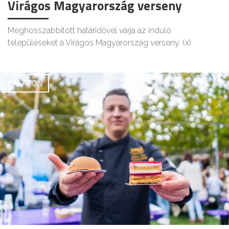
Virágos Magyarország verseny
Meghosszabbított határidővel várja az induló
településeket a Virágos Magyarország verseny. (x)
BALATON