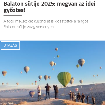
Balaton sütije 2025: megvan az idei
győztes!
A fődíj mellett két különdíjat is kiosztottak a rangos
Balaton sütije 2025 versenyen.
UTAZÁS