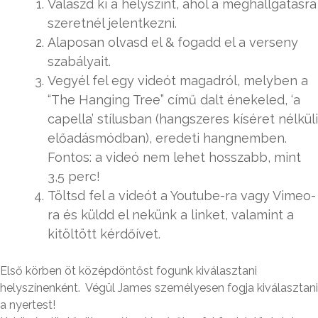
Válaszd ki a helyszínt, ahol a meghallgatásra
szeretnél jelentkezni.
Alaposan olvasd el & fogadd el a verseny
szabályait.
Vegyél fel egy videót magadról, melyben a
“The Hanging Tree” című dalt énekeled, ‘a
capella’ stílusban (hangszeres kíséret nélküli
előadásmódban), eredeti hangnemben.
Fontos: a videó nem lehet hosszabb, mint
3,5 perc!
Töltsd fel a videót a Youtube-ra vagy Vimeo-
ra és küldd el nekünk a linket, valamint a
kitöltött kérdőívet.
Első körben öt középdöntőst fogunk kiválasztani
helyszínenként. Végül James személyesen fogja kiválasztani
a nyertest!