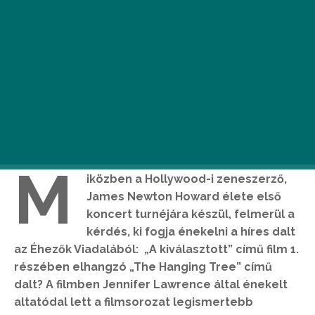
M
iközben a Hollywood-i zeneszerző,
James Newton Howard élete első
koncert turnéjára készül, felmerül a
kérdés, ki fogja énekelni a híres dalt
az Éhezők Viadalából: „A kiválasztott” című film 1.
részében elhangzó „The Hanging Tree” című
dalt? A filmben Jennifer Lawrence által énekelt
altatódal lett a filmsorozat legismertebb