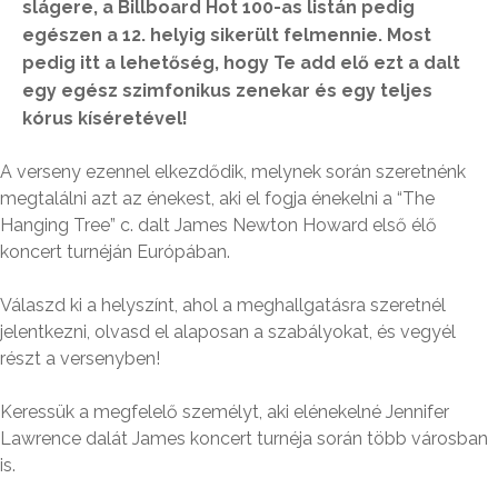
slágere, a Billboard Hot 100-as listán pedig
egészen a 12. helyig sikerült felmennie. Most
pedig itt a lehetőség, hogy Te add elő ezt a dalt
egy egész szimfonikus zenekar és egy teljes
kórus kíséretével!
A verseny ezennel elkezdődik, melynek során szeretnénk
megtalálni azt az énekest, aki el fogja énekelni a “The
Hanging Tree” c. dalt James Newton Howard első élő
koncert turnéján Európában.
Válaszd ki a helyszínt, ahol a meghallgatásra szeretnél
jelentkezni, olvasd el alaposan a szabályokat, és vegyél
részt a versenyben!
Keressük a megfelelő személyt, aki elénekelné Jennifer
Lawrence dalát James koncert turnéja során több városban
is.