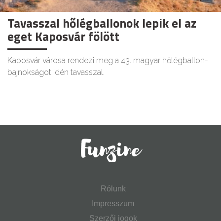
Tavasszal hőlégballonok lepik el az
eget Kaposvár fölött
Kaposvár városa rendezi meg a 43. magyar hőlégballon-
bajnokságot idén tavasszal.
Rólunk
Impresszum
Szerzői jogok