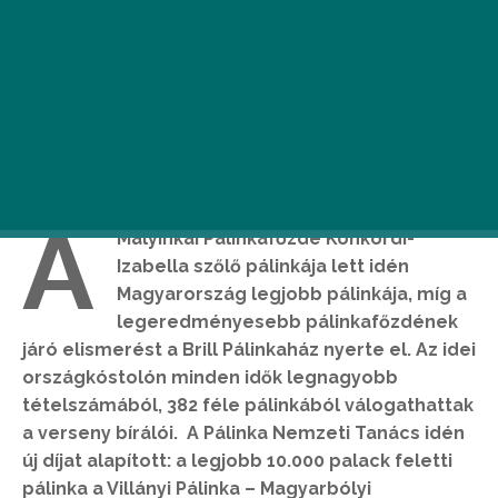
A
Mályinkai Pálinkafőzde Konkordi-
Izabella szőlő pálinkája lett idén
Magyarország legjobb pálinkája, míg a
legeredményesebb pálinkafőzdének
járó elismerést a Brill Pálinkaház nyerte el. Az idei
országkóstolón minden idők legnagyobb
tételszámából, 382 féle pálinkából válogathattak
a verseny bírálói. A Pálinka Nemzeti Tanács idén
új díjat alapított: a legjobb 10.000 palack feletti
pálinka a Villányi Pálinka – Magyarbólyi