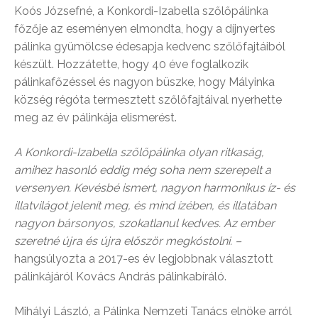
Koós Józsefné, a Konkordi-Izabella szőlőpálinka
főzője az eseményen elmondta, hogy a díjnyertes
pálinka gyümölcse édesapja kedvenc szőlőfajtáiból
készült. Hozzátette, hogy 40 éve foglalkozik
pálinkafőzéssel és nagyon büszke, hogy Mályinka
község régóta termesztett szőlőfajtáival nyerhette
meg az év pálinkája elismerést.
A Konkordi-Izabella szőlőpálinka
olyan ritkaság,
amihez hasonló eddig még soha nem szerepelt a
versenyen. Kevésbé ismert, nagyon harmonikus íz- és
illatvilágot jelenít meg, és mind ízében, és illatában
nagyon bársonyos, szokatlanul kedves. Az ember
szeretné újra és újra először megkóstolni. –
hangsúlyozta a 2017-es év legjobbnak választott
pálinkájáról Kovács András pálinkabíráló.
Mihályi László, a Pálinka Nemzeti Tanács elnöke arról