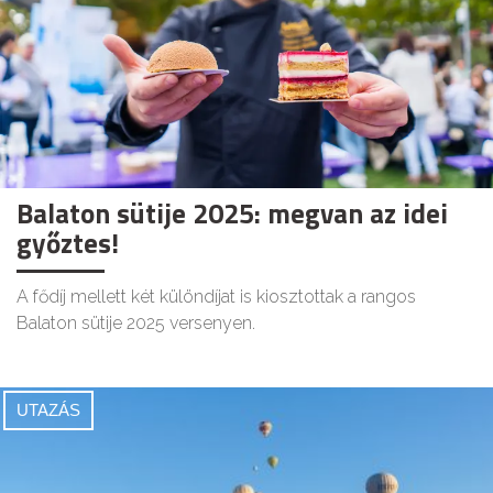
Balaton sütije 2025: megvan az idei
győztes!
A fődíj mellett két különdíjat is kiosztottak a rangos
Balaton sütije 2025 versenyen.
UTAZÁS