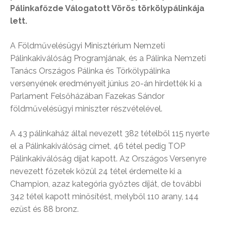
Pálinkafőzde Válogatott Vörös törkölypálinkája
lett.
A Földművelésügyi Minisztérium Nemzeti
Pálinkakiválóság Programjának, és a Pálinka Nemzeti
Tanács Országos Pálinka és Törkölypálinka
versenyének eredményeit június 20-án hirdették ki a
Parlament Felsőházában Fazekas Sándor
földművelésügyi miniszter részvételével.
A 43 pálinkaház által nevezett 382 tételből 115 nyerte
el a Pálinkakiválóság címet, 46 tétel pedig TOP
Pálinkakiválóság díjat kapott. Az Országos Versenyre
nevezett főzetek közül 24 tétel érdemelte ki a
Champion, azaz kategória győztes díját, de további
342 tétel kapott minősítést, melyből 110 arany, 144
ezüst és 88 bronz.