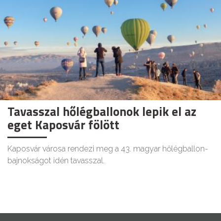
Tavasszal hőlégballonok lepik el az
eget Kaposvár fölött
Kaposvár városa rendezi meg a 43. magyar hőlégballon-
bajnokságot idén tavasszal.