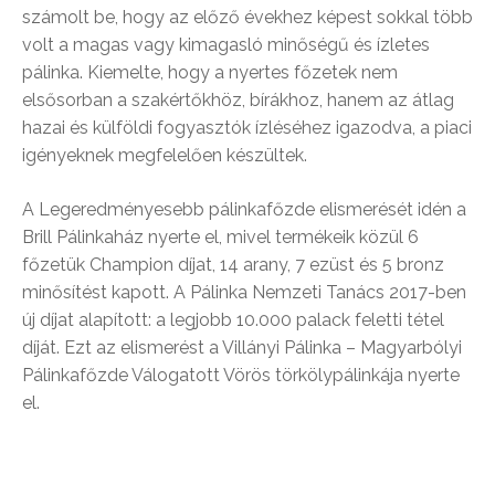
számolt be, hogy az előző évekhez képest sokkal több
volt a magas vagy kimagasló minőségű és ízletes
pálinka. Kiemelte, hogy a nyertes főzetek nem
elsősorban a szakértőkhöz, bírákhoz, hanem az átlag
hazai és külföldi fogyasztók ízléséhez igazodva, a piaci
igényeknek megfelelően készültek.
A Legeredményesebb pálinkafőzde elismerését idén a
Brill Pálinkaház nyerte el, mivel termékeik közül 6
főzetük Champion díjat, 14 arany, 7 ezüst és 5 bronz
minősítést kapott. A Pálinka Nemzeti Tanács 2017-ben
új díjat alapított: a legjobb 10.000 palack feletti tétel
díját. Ezt az elismerést a Villányi Pálinka – Magyarbólyi
Pálinkafőzde Válogatott Vörös törkölypálinkája nyerte
el.