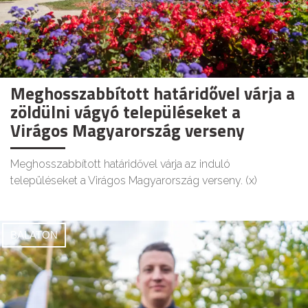
Meghosszabbított határidővel várja a
zöldülni vágyó településeket a
Virágos Magyarország verseny
Meghosszabbított határidővel várja az induló
településeket a Virágos Magyarország verseny. (x)
BALATON