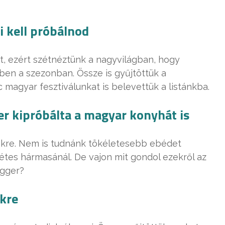
i kell próbálnod
t, ezért szétnéztünk a nagyvilágban, hogy
bben a szezonban. Össze is gyűjtöttük a
magyar fesztiválunkat is belevettük a listánkba.
er kipróbálta a magyar konyhát is
nkre. Nem is tudnánk tökéletesebb ebédet
rétes hármasánál. De vajon mit gondol ezekről az
ogger?
ékre