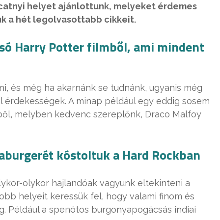
tucatnyi helyet ajánlottunk, melyeket érdemes
k a hét legolvasottabb cikkeit.
lsó Harry Potter filmből, ami mindent
ni, és még ha akarnánk se tudnánk, ugyanis még
ról érdekességek. A minap például egy eddig sosem
észből, melyben kedvenc szereplőnk, Draco Malfoy
aburgerét kóstoltuk a Hard Rockban
lykor-olykor hajlandóak vagyunk eltekinteni a
jobb helyeit keressük fel, hogy valami finom és
g. Például a spenótos burgonyapogácsás indiai