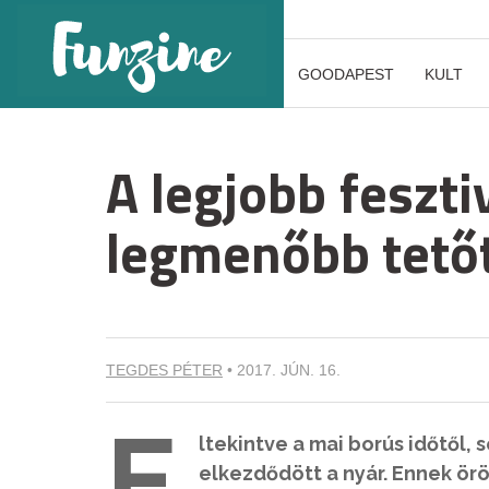
GOODAPEST
KULT
A legjobb feszti
legmenőbb tető
TEGDES PÉTER
•
2017. JÚN. 16.
E
ltekintve a mai borús időtől,
elkezdődött a nyár. Ennek ö