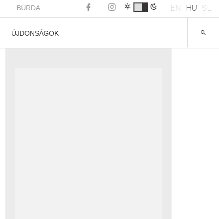
EN
HU
SL
BURDA
ÚJDONSÁGOK