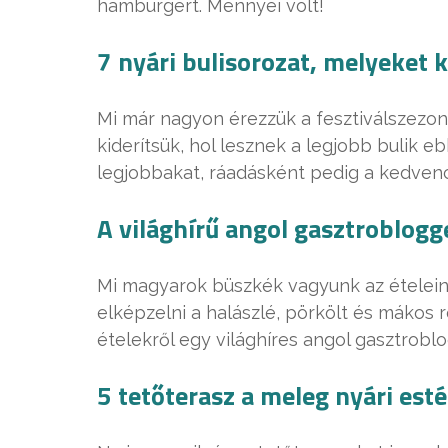
hamburgert. Mennyei volt!
7 nyári bulisorozat, melyeket k
Mi már nagyon érezzük a fesztiválszezon
kiderítsük, hol lesznek a legjobb bulik e
legjobbakat, ráadásként pedig a kedvenc 
A világhírű angol gasztroblogg
Mi magyarok büszkék vagyunk az ételei
elképzelni a halászlé, pörkölt és mákos 
ételekről egy világhíres angol gasztrobl
5 tetőterasz a meleg nyári est