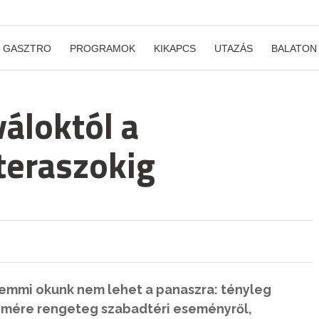
GASZTRO
PROGRAMOK
KIKAPCS
UTAZÁS
BALATON
váloktól a
teraszokig
 semmi okunk nem lehet a panaszra: tényleg
römére rengeteg szabadtéri eseményről,