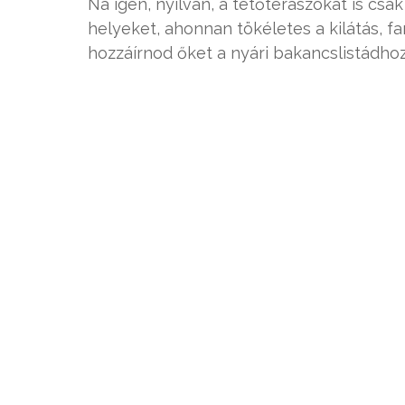
Na igen, nyilván, a tetőteraszokat is csa
helyeket, ahonnan tökéletes a kilátás, fa
hozzáírnod őket a nyári bakancslistádhoz