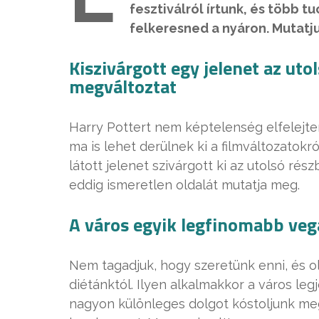
fesztiválról írtunk, és több 
felkeresned a nyáron. Mutatju
Kiszivárgott egy jelenet az uto
megváltoztat
Harry Pottert nem képtelenség elfelejte
ma is lehet derülnek ki a filmváltozatok
látott jelenet szivárgott ki az utolsó r
eddig ismeretlen oldalát mutatja meg.
A város egyik legfinomabb veg
Nem tagadjuk, hogy szeretünk enni, és o
diétánktól. Ilyen alkalmakkor a város leg
nagyon különleges dolgot kóstoljunk me