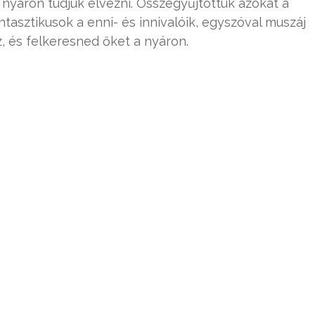
k nyáron tudjuk élvezni. Összegyűjtöttük azokat a
ntasztikusok a enni- és innivalóik, egyszóval muszáj
, és felkeresned őket a nyáron.