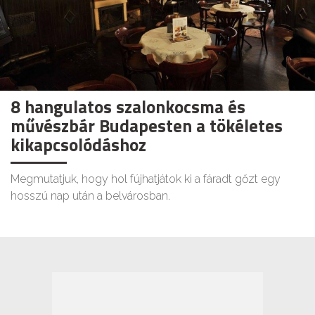
8 hangulatos szalonkocsma és
művészbár Budapesten a tökéletes
kikapcsolódáshoz
Megmutatjuk, hogy hol fújhatjátok ki a fáradt gőzt egy
hosszú nap után a belvárosban.