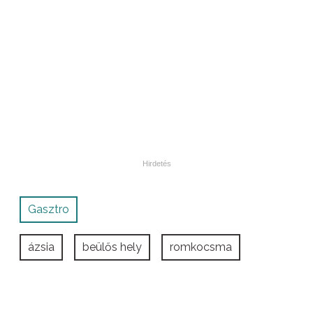
Gasztro
ázsia
beülős hely
romkocsma