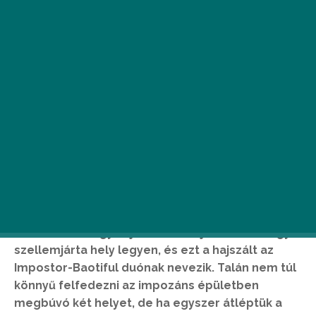
J
ó hírrel szolgálhatunk: van éjszakai élet a
városban a Kazinczy és Király utcán túl is.
A volt Szabadság téri MTV-székházat
csak egy hajszál választja el attól, hogy
szellemjárta hely legyen, és ezt a hajszált az
Impostor-Baotiful duónak nevezik. Talán nem túl
könnyű felfedezni az impozáns épületben
megbúvó két helyet, de ha egyszer átléptük a