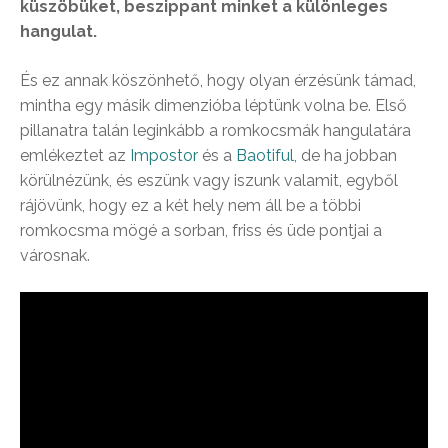
küszöbüket, beszippant minket a különleges
hangulat.
És ez annak köszönhető, hogy olyan érzésünk támad,
mintha egy másik dimenzióba léptünk volna be. Első
pillanatra talán leginkább a romkocsmák hangulatára
emlékeztet az
Impostor
és a
Baotiful
, de ha jobban
körülnézünk, és eszünk vagy iszunk valamit, egyből
rájövünk, hogy ez a két hely nem áll be a többi
romkocsma mögé a sorban, friss és üde pontjai a
városnak.