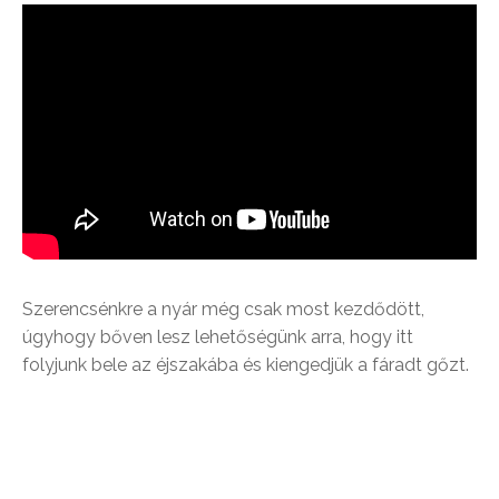
Szerencsénkre a nyár még csak most kezdődött,
úgyhogy bőven lesz lehetőségünk arra, hogy itt
folyjunk bele az éjszakába és kiengedjük a fáradt gőzt.