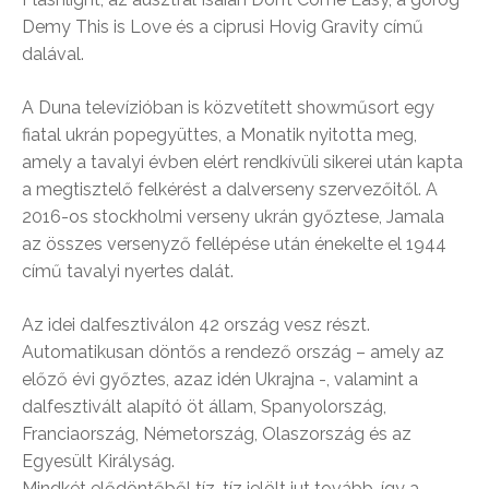
Demy This is Love és a ciprusi Hovig Gravity című
dalával.
A Duna televízióban is közvetített showműsort egy
fiatal ukrán popegyüttes, a Monatik nyitotta meg,
amely a tavalyi évben elért rendkívüli sikerei után kapta
a megtisztelő felkérést a dalverseny szervezőitől. A
2016-os stockholmi verseny ukrán győztese, Jamala
az összes versenyző fellépése után énekelte el 1944
című tavalyi nyertes dalát.
Az idei dalfesztiválon 42 ország vesz részt.
Automatikusan döntős a rendező ország – amely az
előző évi győztes, azaz idén Ukrajna -, valamint a
dalfesztivált alapító öt állam, Spanyolország,
Franciaország, Németország, Olaszország és az
Egyesült Királyság.
Mindkét elődöntőből tíz-tíz jelölt jut tovább, így a