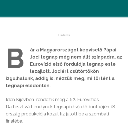
B
ár a Magyarországot képviselő Pápai
Joci tegnap még nem állt színpadra, az
Eurovízió első fordulója tegnap este
lezajlott. Jociért csütörtökön
izgulhatunk, addig is, nézzük meg, mi történt a
tegnapi elődöntőn.
Idén Kijevben rendezik meg a 62. Eurovíziós
Dalfesztivált, melynek tegnapi első elődöntöőjén 18
ország produkciója közül tíz jutott be a szombati
fináléba.