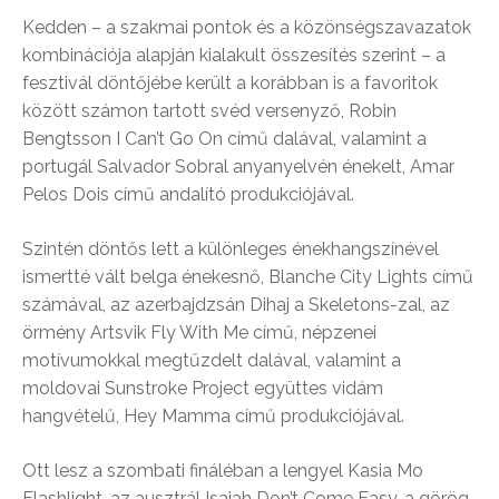
Kedden – a szakmai pontok és a közönségszavazatok
kombinációja alapján kialakult összesítés szerint – a
fesztivál döntőjébe került a korábban is a favoritok
között számon tartott svéd versenyző, Robin
Bengtsson I Can’t Go On című dalával, valamint a
portugál Salvador Sobral anyanyelvén énekelt, Amar
Pelos Dois című andalító produkciójával.
Szintén döntős lett a különleges énekhangszínével
ismertté vált belga énekesnő, Blanche City Lights című
számával, az azerbajdzsán Dihaj a Skeletons-zal, az
örmény Artsvik Fly With Me című, népzenei
motívumokkal megtűzdelt dalával, valamint a
moldovai Sunstroke Project együttes vidám
hangvételű, Hey Mamma című produkciójával.
Ott lesz a szombati fináléban a lengyel Kasia Mo
Flashlight, az ausztrál Isaiah Don’t Come Easy, a görög