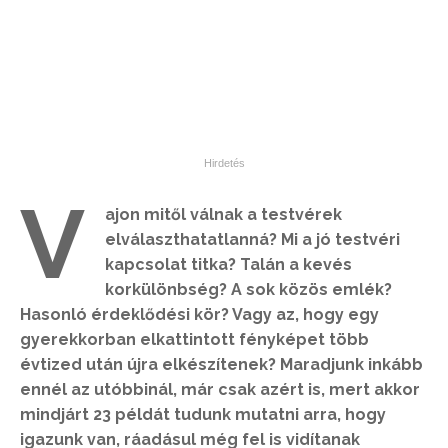
V
ajon mitől válnak a testvérek
elválaszthatatlanná? Mi a jó testvéri
kapcsolat titka? Talán a kevés
korkülönbség? A sok közös emlék?
Hasonló érdeklődési kör? Vagy az, hogy egy
gyerekkorban elkattintott fényképet több
évtized után újra elkészítenek? Maradjunk inkább
ennél az utóbbinál, már csak azért is, mert akkor
mindjárt 23 példát tudunk mutatni arra, hogy
igazunk van, ráadásul még fel is vidítanak