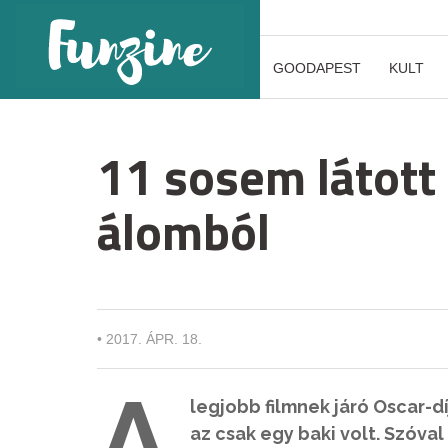
GOODAPEST
KULT
11 sosem látott 
álomból
•
2017. ÁPR. 18.
A
legjobb filmnek járó Oscar-dí
az csak egy baki volt. Szóva