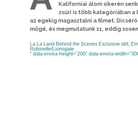
Kaliforniai álom sikerén se
zsűri is több kategóriában a
az egekig magasztalni a filmet. Dicsérő
mögé, és megmutatunk 11, eddig sosem l
La La Land Behind the Scenes Exclusive still, E
Robinette/Lionsgate
" data-envira-height="200" data-envira-width="300