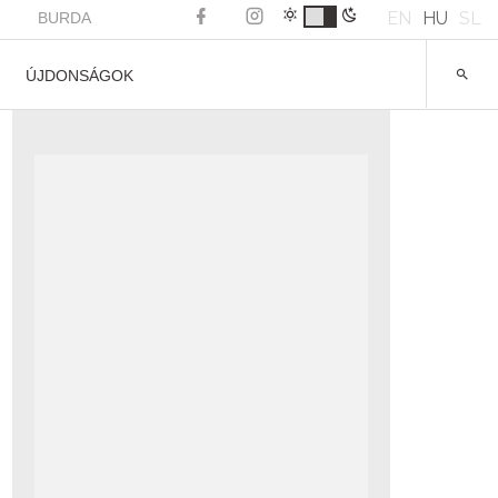
EN
HU
SL
BURDA
ÚJDONSÁGOK