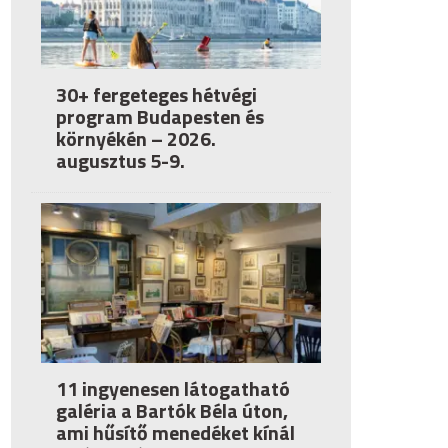
30+ fergeteges hétvégi
program Budapesten és
környékén – 2026.
augusztus 5-9.
11 ingyenesen látogatható
galéria a Bartók Béla úton,
ami hűsítő menedéket kínál