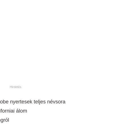
lobe nyertesek teljes névsora
forniai álom
gról