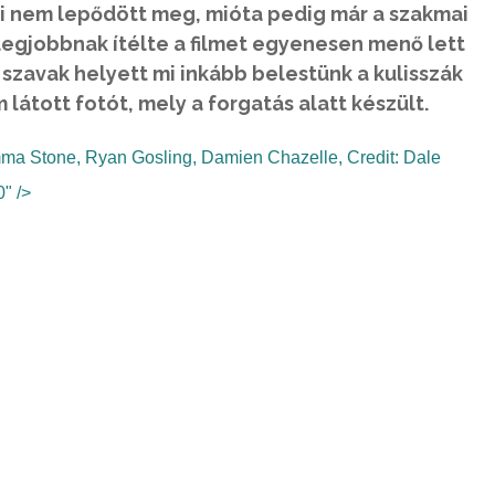
nki nem lepődött meg, mióta pedig már a szakmai
 legjobbnak ítélte a filmet egyenesen menő lett
 szavak helyett mi inkább belestünk a kulisszák
átott fotót, mely a forgatás alatt készült.
mma Stone, Ryan Gosling, Damien Chazelle, Credit: Dale
" />