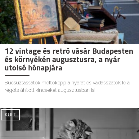
12 vintage és retró vásár Budapesten
és környékén augusztusra, a nyár
utolsó hónapjára
Búcsúztassátok méltóképp a nyarat és vadásszátok le a
régóta áhított kincseket augusztusban is!
KULT