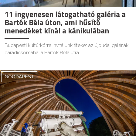
11 ingyenesen látogatható galéria a
Bartók Béla úton, ami hűsítő
menedéket kínál a kánikulában
Budapesti kultúrkörre invitálunk titeket az újbudai galériák
paradicsomába, a Bartók Béla útra.
GOODAPEST