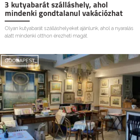
3 kutyabarát szálláshely, ahol
mindenki gondtalanul vakációzhat
Olyan kutyabarát szálláshelyeket ajánlunk, ahol a nyaralás
alatt mindenki otthon érezheti magát.
GOODAPEST