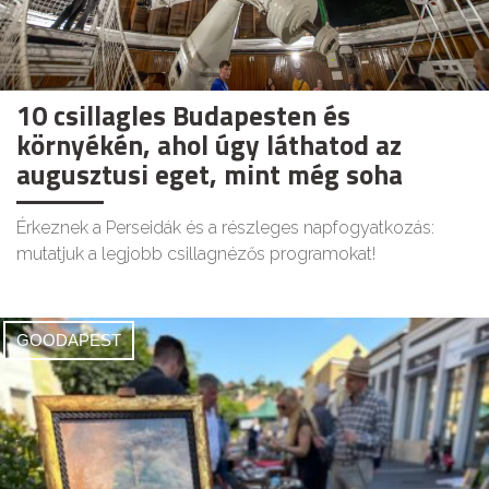
10 csillagles Budapesten és
környékén, ahol úgy láthatod az
augusztusi eget, mint még soha
Érkeznek a Perseidák és a részleges napfogyatkozás:
mutatjuk a legjobb csillagnézős programokat!
GOODAPEST