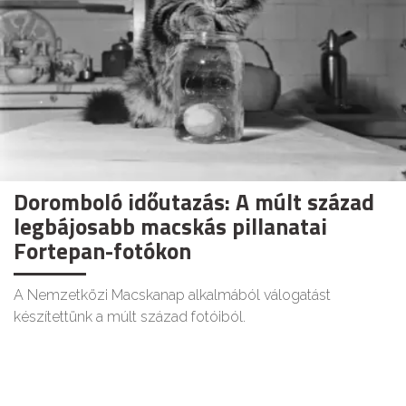
Doromboló időutazás: A múlt század
legbájosabb macskás pillanatai
Fortepan-fotókon
A Nemzetközi Macskanap alkalmából válogatást
készítettünk a múlt század fotóiból.