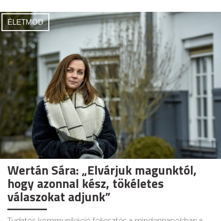
ÉLETMÓD
Wertán Sára: „Elvárjuk magunktól,
hogy azonnal kész, tökéletes
válaszokat adjunk”
Tudatos kommunikáció fejlesztés a mindennapokban,a