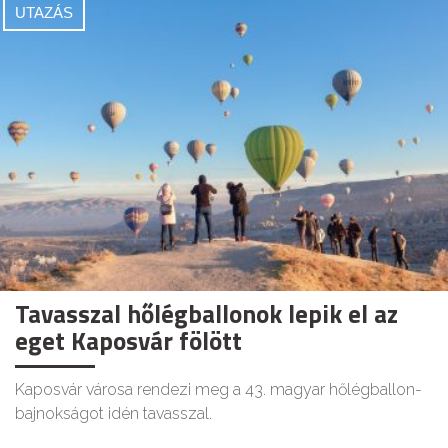
UTAZÁS
Tavasszal hőlégballonok lepik el az
eget Kaposvár fölött
Kaposvár városa rendezi meg a 43. magyar hőlégballon-
bajnokságot idén tavasszal.