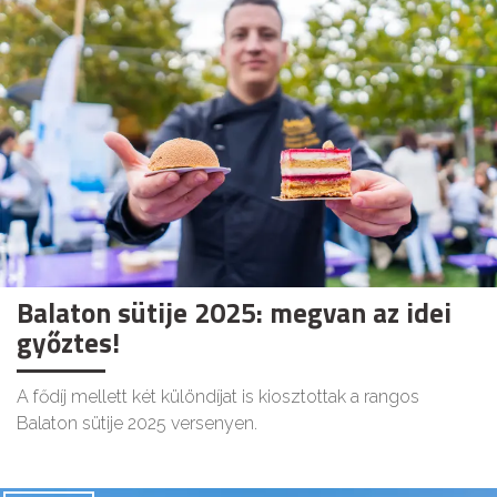
Balaton sütije 2025: megvan az idei
győztes!
A fődíj mellett két különdíjat is kiosztottak a rangos
Balaton sütije 2025 versenyen.