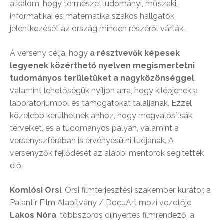
alkalom, hogy természettudományi, műszaki,
informatikai és matematika szakos hallgatók
jelentkezését az ország minden részéről várták.
A verseny célja, hogy
a résztvevők képesek
legyenek közérthető nyelven megismertetni
tudományos területüket a nagyközönséggel
,
valamint lehetőségük nyíljon arra, hogy kilépjenek a
laboratóriumból és támogatókat találjanak. Ezzel
közelebb kerülhetnek ahhoz, hogy megvalósítsák
terveiket, és a tudományos pályán, valamint a
versenyszférában is érvényesülni tudjanak. A
versenyzők fejlődését az alábbi mentorok segítették
elő:
Komlósi Orsi
, Orsi filmterjesztési szakember, kurátor, a
Palantír Film Alapítvány / DocuArt mozi vezetője
Lakos Nóra
, többszörös díjnyertes filmrendező, a