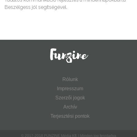
Beszélgess jól segítségével.
Rólunk
Impresszum
Szerzői jogok
Archív
Terjesztési pontok
© 2017-2018 FUNZINE Média Kft. | Minden jog fenntartva