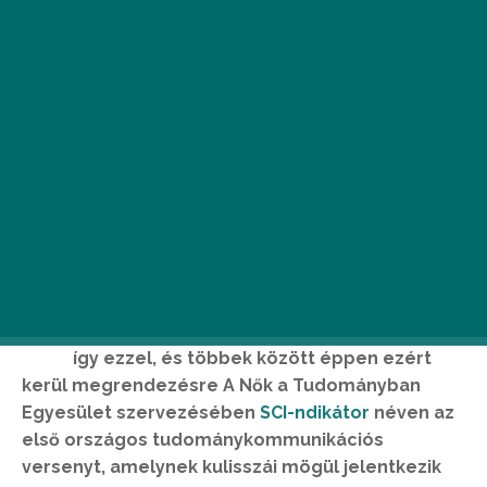
I
smered az érzést, amikor elmész egy
társaságba, és senki sem érti, mit is
tanulsz/mivel is foglalkozol? Sok fiatal van
így ezzel, és többek között éppen ezért
kerül megrendezésre A Nők a Tudományban
Egyesület szervezésében
SCI-ndikátor
néven az
első országos tudománykommunikációs
versenyt, amelynek kulisszái mögül jelentkezik