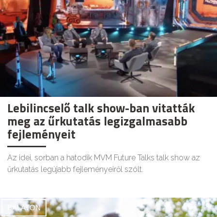
Lebilincselő talk show-ban vitatták
meg az űrkutatás legizgalmasabb
fejleményeit
Az idei, sorban a hatodik MVM Future Talks talk show az
űrkutatás legújabb fejleményeiről szólt.
BALATON