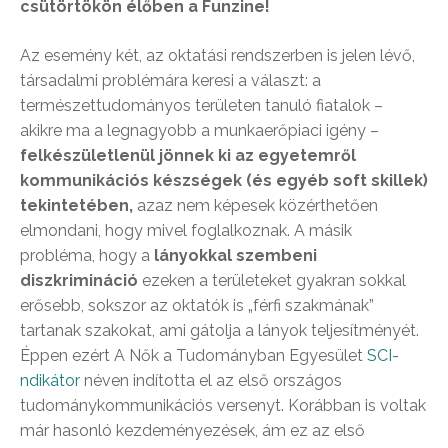
csütörtökön élőben a Funzine!
Az esemény két, az oktatási rendszerben is jelen lévő,
társadalmi problémára keresi a választ: a
természettudományos területen tanuló fiatalok –
akikre ma a legnagyobb a munkaerőpiaci igény –
felkészületlenül jönnek ki az egyetemről
kommunikációs készségek (és egyéb soft skillek)
tekintetében,
azaz nem képesek közérthetően
elmondani, hogy mivel foglalkoznak. A másik
probléma, hogy a
lányokkal szembeni
diszkrimináció
ezeken a területeket gyakran sokkal
erősebb, sokszor az oktatók is „férfi szakmának”
tartanak szakokat, ami gátolja a lányok teljesítményét.
Éppen ezért A Nők a Tudományban Egyesület
SCI-
ndikátor
néven indította el az első országos
tudománykommunikációs versenyt. Korábban is voltak
már hasonló kezdeményezések, ám ez az első