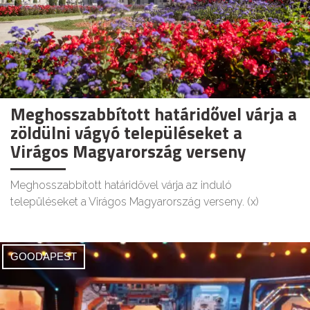
Meghosszabbított határidővel várja a
zöldülni vágyó településeket a
Virágos Magyarország verseny
Meghosszabbított határidővel várja az induló
településeket a Virágos Magyarország verseny. (x)
GOODAPEST