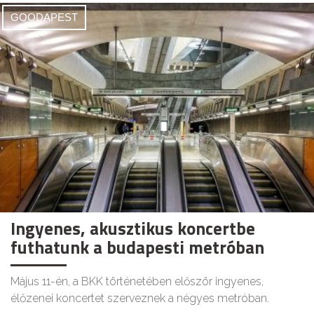
GOODAPEST
Ingyenes, akusztikus koncertbe
futhatunk a budapesti metróban
Május 11-én, a BKK történetében először ingyenes,
élőzenei koncertet szerveznek a négyes metróban.