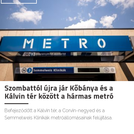
Szombattól újra jár Kőbánya és a
Kálvin tér között a hármas metró
Befejeződött a Kálvin tér, a Corvin-negyed és a
Semmelweis Klinikák metróállomásainak felújítása.