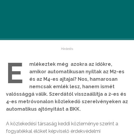
E
mlékeztek még azokra az időkre,
amikor automatikusan nyíltak az M2-es
és az M4-es ajtajai? Nos, hamarosan
nemcsak emlék lesz, hanem ismét
valóssággá válik. Szerdától visszaállítja a 2-es és
4-es metróvonalon közlekedő szerelvényeken az
automatikus ajtónyitást a BKK.
A közlekedési társaság keddi közleménye szerint a
fogyatékkal élőket képviselő érdekvédelmi