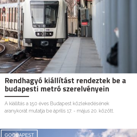
Rendhagyó kiállítást rendeztek be a
budapesti metró szerelvényein
A kiállítás a 150 éves Budapest közlekedésének
aranykorát mutatja be április 17. - május 20. között.
GOODAPEST