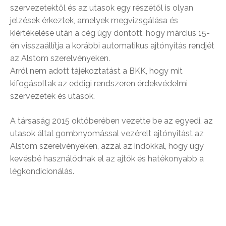
szervezetektől és az utasok egy részétől is olyan
jelzések érkeztek, amelyek megvizsgálása és
kiértékelése után a cég úgy döntött, hogy március 15-
én visszaállítja a korábbi automatikus ajtónyitás rendjét
az Alstom szerelvényeken.
Arról nem adott tájékoztatást a BKK, hogy mit
kifogásoltak az eddigi rendszeren érdekvédelmi
szervezetek és utasok.
A társaság 2015 októberében vezette be az egyedi, az
utasok által gombnyomással vezérelt ajtónyitást az
Alstom szerelvényeken, azzal az indokkal, hogy úgy
kevésbé használódnak el az ajtók és hatékonyabb a
légkondicionálás.