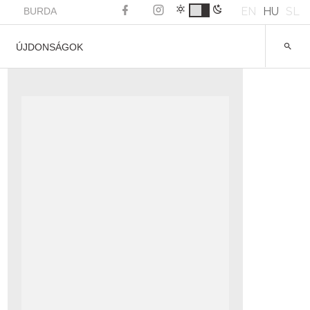
EN
HU
SL
BURDA
ÚJDONSÁGOK