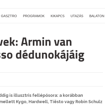
GASZTRO
PROGRAMOK
KIKAPCS
UTAZÁS
BALATON
vek: Armin van
sso dédunokájáig
ig is illusztris fellépősora: a korábban
mellett Kygo, Hardwell, Tiësto vagy Robin Schulz