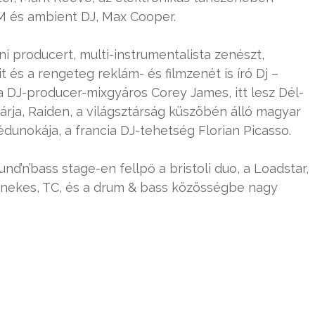
 M és ambient DJ, Max Cooper.
 producert, multi-instrumentalista zenészt,
it és a rengeteg reklám- és filmzenét is író Dj –
 a DJ-producer-mixgyáros Corey James, itt lesz Dél-
rja, Raiden, a világsztárság küszöbén álló magyar
dunokája, a francia DJ-tehetség Florian Picasso.
d’n’bass stage-en fellpő a bristoli duo, a Loadstar,
r énekes, TC, és a drum & bass közösségbe nagy