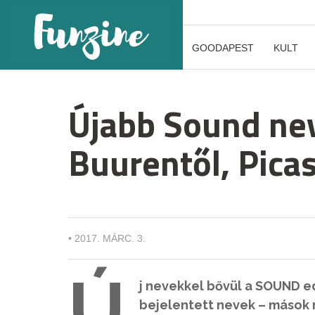
GOODAPEST
KULT
Újabb Sound ne
Buurentől, Pica
•
2017. MÁRC. 3.
Ú
j nevekkel bővül a SOUND edd
bejelentett nevek – mások 