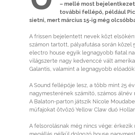
– mellé most bejelentkezet
további fellépő, például Pi
sietni, mert március 15-ig még olcsóbb
A frissen bejelentett nevek közt elsőként
számon tartott, pályafutása során közel 5
electro house egyik legnagyobb fiatal n
világszerte nagy kedvenccé vált amerikai
Galantis, valamint a legnagyobb előadók
A Sound fellépője lesz, a több mint 25 é
nagymesterének számító, számos álnév mö
A Balaton-parton játszik Nicole Moudabe
műfajokat ötvöző Yellow Claw duó Hollan
A felsorolásnak még nincs vége: érkezik
megállás nélkül dolgozó house nagymest