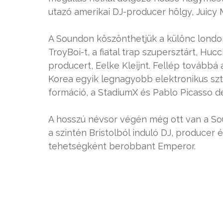
utazó amerikai DJ-producer hölgy, Juicy
A Soundon köszönthetjük a különc londoni
TroyBoi-t, a fiatal trap szupersztárt, Hucc
producert, Eelke Kleijnt. Fellép továbbá
Korea egyik legnagyobb elektronikus sztá
formáció, a StadiumX és Pablo Picasso dé
A hosszú névsor végén még ott van a Soun
a szintén Bristolból induló DJ, produce
tehetségként berobbant Emperor.