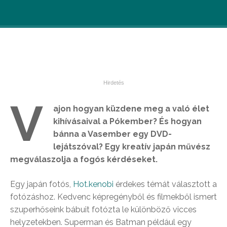
V
ajon hogyan küzdene meg a való élet
kihívásaival a Pókember? És hogyan
bánna a Vasember egy DVD-
lejátszóval? Egy kreatív japán művész
megválaszolja a fogós kérdéseket.
Egy japán fotós,
Hot.kenobi
érdekes témát választott a
fotózáshoz. Kedvenc képregényből és filmekből ismert
szuperhőseink bábuit fotózta le különböző vicces
helyzetekben. Superman és Batman például egy