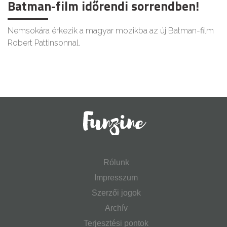
Batman-film időrendi sorrendben!
Nemsokára érkezik a magyar mozikba az új Batman-film
Robert Pattinsonnal.
Rólunk
Impresszum
Szerzői jogok
Archív
Terjesztési pontok