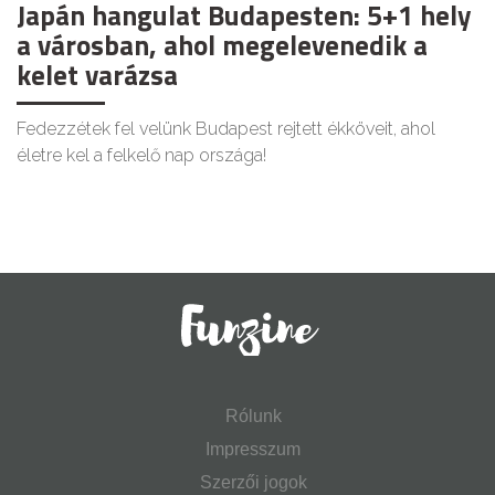
Japán hangulat Budapesten: 5+1 hely
a városban, ahol megelevenedik a
kelet varázsa
Fedezzétek fel velünk Budapest rejtett ékköveit, ahol
életre kel a felkelő nap országa!
Rólunk
Impresszum
Szerzői jogok