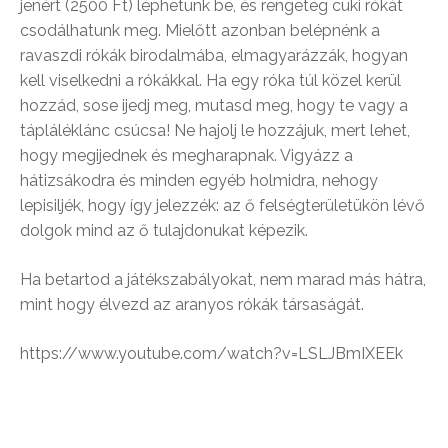
jenért (2500 Ft) léphetünk be, és rengeteg cuki rókát
csodálhatunk meg. Mielőtt azonban belépnénk a
ravaszdi rókák birodalmába, elmagyarázzák, hogyan
kell viselkedni a rókákkal. Ha egy róka túl közel kerül
hozzád, sose ijedj meg, mutasd meg, hogy te vagy a
tápláléklánc csúcsa! Ne hajolj le hozzájuk, mert lehet,
hogy megijednek és megharapnak. Vigyázz a
hátizsákodra és minden egyéb holmidra, nehogy
lepisiljék, hogy így jelezzék: az ő felségterületükön lévő
dolgok mind az ő tulajdonukat képezik.
Ha betartod a játékszabályokat, nem marad más hátra,
mint hogy élvezd az aranyos rókák társaságát.
https://www.youtube.com/watch?v=LSLJBmIXEEk