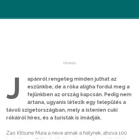
J
apánról rengeteg minden juthat az
eszünkbe, de a róka aligha fordul meg a
fejünkben az ország kapcsán. Pedig nem
ártana, ugyanis létezik egy település a
távoli szigetországban, mely a istenien cuki
rókáiról híres, és a turisták is imádják.
Zao Kitsune Mura a neve annak a helynek, ahova 100