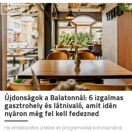
BALATON
Újdonságok a Balatonnál: 6 izgalmas
gasztrohely és látnivaló, amit idén
nyáron még fel kell fedezned
Ha emlékezetes ízekkel és programokkal koronáznátok