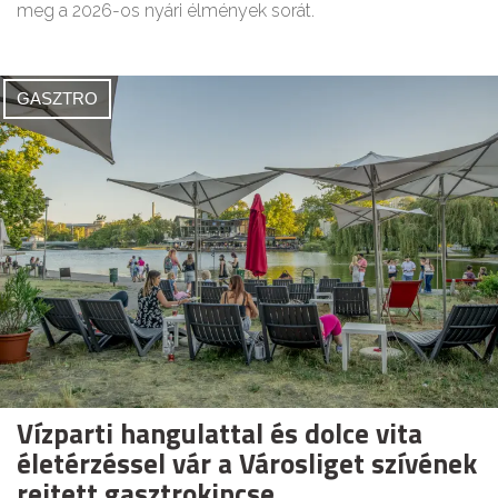
meg a 2026-os nyári élmények sorát.
GASZTRO
Vízparti hangulattal és dolce vita
életérzéssel vár a Városliget szívének
rejtett gasztrokincse