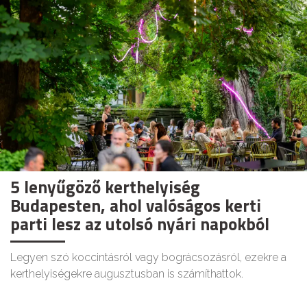
5 lenyűgöző kerthelyiség
Budapesten, ahol valóságos kerti
parti lesz az utolsó nyári napokból
Legyen szó koccintásról vagy bográcsozásról, ezekre a
kerthelyiségekre augusztusban is számíthattok.