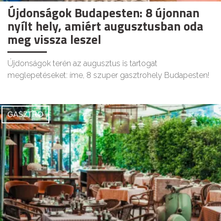
Újdonságok Budapesten: 8 újonnan
nyílt hely, amiért augusztusban oda
meg vissza leszel
Újdonságok terén az augusztus is tartogat
meglepetéseket: íme, 8 szuper gasztrohely Budapesten!
GASZTRO