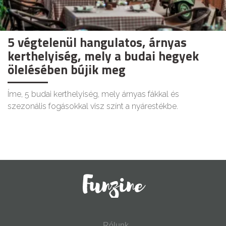
5 végtelenül hangulatos, árnyas
kerthelyiség, mely a budai hegyek
ölelésében bújik meg
Íme, 5 budai kerthelyiség, mely árnyas fákkal és
szezonális fogásokkal visz színt a nyárestékbe.
Rólunk