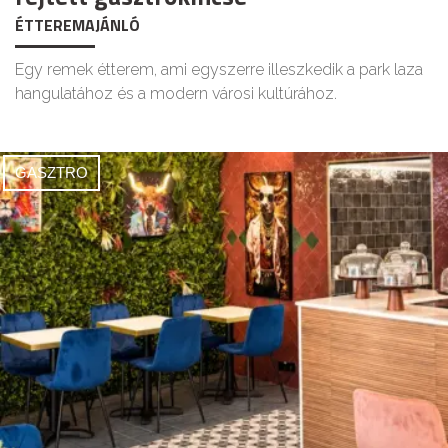
ÉTTEREMAJÁNLÓ
Egy remek étterem, ami egyszerre illeszkedik a park laza
hangulatához és a modern városi kultúrához.
GASZTRO