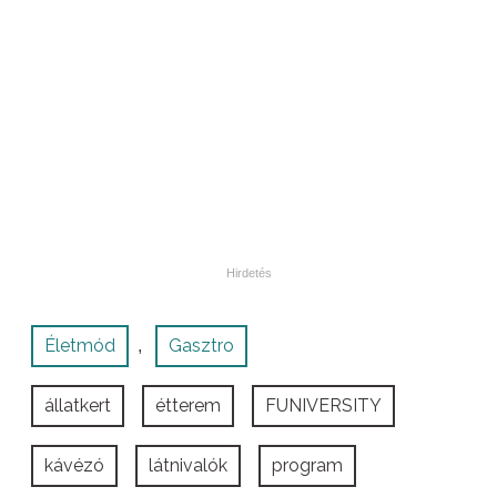
Életmód
Gasztro
,
állatkert
étterem
FUNIVERSITY
kávézó
látnivalók
program