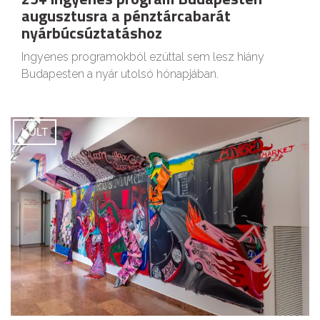
augusztusra a pénztárcabarát
nyárbúcsúztatáshoz
Ingyenes programokból ezúttal sem lesz hiány
Budapesten a nyár utolsó hónapjában.
KULT