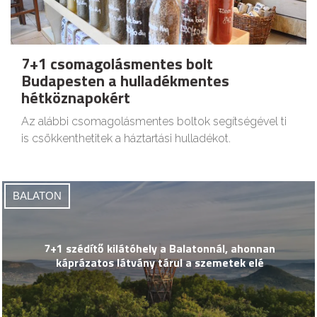
7+1 csomagolásmentes bolt
Budapesten a hulladékmentes
hétköznapokért
Az alábbi csomagolásmentes boltok segítségével ti
is csökkenthetitek a háztartási hulladékot.
BALATON
7+1 szédítő kilátóhely a Balatonnál, ahonnan
káprázatos látvány tárul a szemetek elé