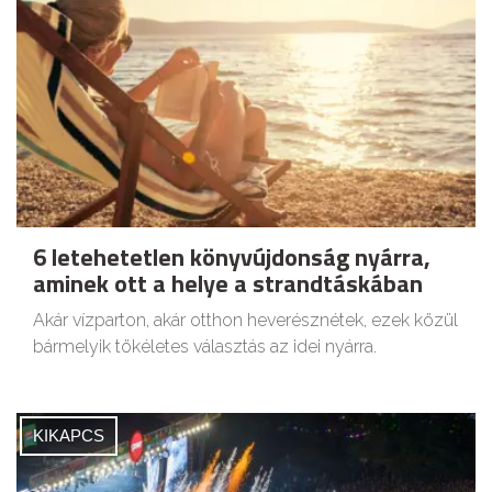
6 letehetetlen könyvújdonság nyárra,
aminek ott a helye a strandtáskában
Akár vízparton, akár otthon heverésznétek, ezek közül
bármelyik tökéletes választás az idei nyárra.
KIKAPCS