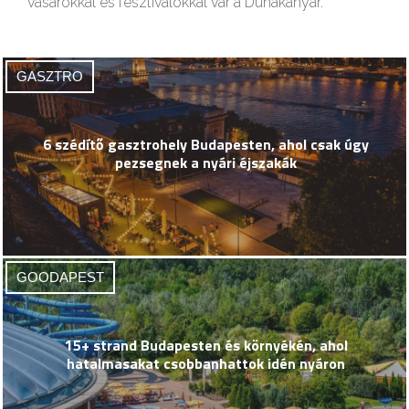
vásárokkal és fesztiválokkal vár a Dunakanyar.
GASZTRO
6 szédítő gasztrohely Budapesten, ahol csak úgy
pezsegnek a nyári éjszakák
GOODAPEST
15+ strand Budapesten és környékén, ahol
hatalmasakat csobbanhattok idén nyáron