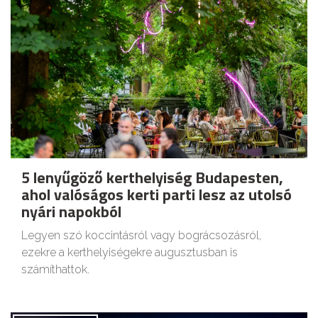
5 lenyűgöző kerthelyiség Budapesten,
ahol valóságos kerti parti lesz az utolsó
nyári napokból
Legyen szó koccintásról vagy bográcsozásról,
ezekre a kerthelyiségekre augusztusban is
számíthattok.