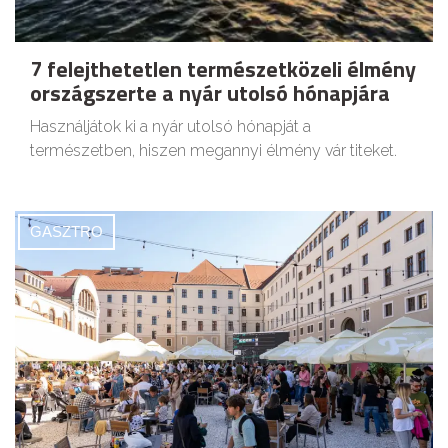
7 felejthetetlen természetközeli élmény
országszerte a nyár utolsó hónapjára
Használjátok ki a nyár utolsó hónapját a
természetben, hiszen megannyi élmény vár titeket.
GASZTRO