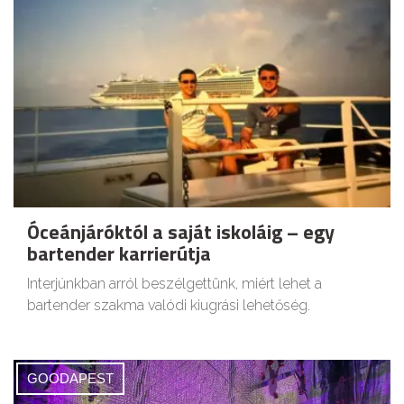
Óceánjáróktól a saját iskoláig – egy
bartender karrierútja
Interjúnkban arról beszélgettünk, miért lehet a
bartender szakma valódi kiugrási lehetőség.
GOODAPEST