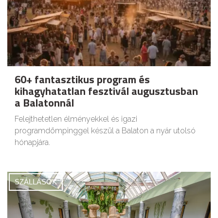
60+ fantasztikus program és
kihagyhatatlan fesztivál augusztusban
a Balatonnál
Felejthetetlen élményekkel és igazi
programdömpinggel készül a Balaton a nyár utolsó
hónapjára.
SZÁLLÁSOK