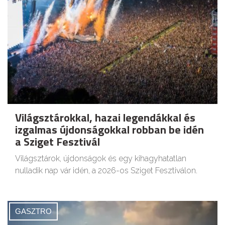
Világsztárokkal, hazai legendákkal és
izgalmas újdonságokkal robban be idén
a Sziget Fesztivál
Világsztárok, újdonságok és egy kihagyhatatlan
nulladik nap vár idén, a 2026-os Sziget Fesztiválon.
GASZTRO