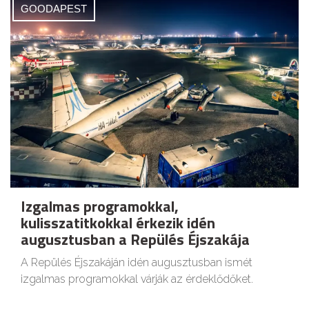
GOODAPEST
Izgalmas programokkal,
kulisszatitkokkal érkezik idén
augusztusban a Repülés Éjszakája
A Repülés Éjszakáján idén augusztusban ismét
izgalmas programokkal várják az érdeklődőket.