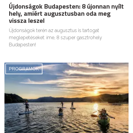
Újdonságok Budapesten: 8 újonnan nyílt
hely, amiért augusztusban oda meg
vissza leszel
Újdonságok terén az augusztus is tartogat
meglepetéseket: íme, 8 szuper gasztrohely
Budapesten!
PROGRAMOK