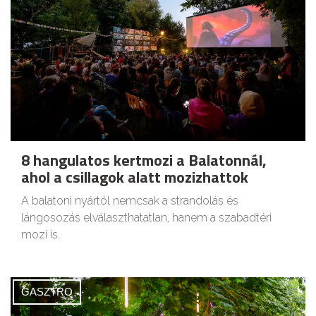
8 hangulatos kertmozi a Balatonnál,
ahol a csillagok alatt mozizhattok
A balatoni nyártól nemcsak a strandolás és
lángosozás elválaszthatatlan, hanem a szabadtéri
mozi is.
GASZTRO