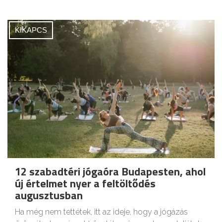
KIKAPCS
12 szabadtéri jógaóra Budapesten, ahol
új értelmet nyer a feltöltődés
augusztusban
Ha még nem tettétek, itt az ideje, hogy a jógázás