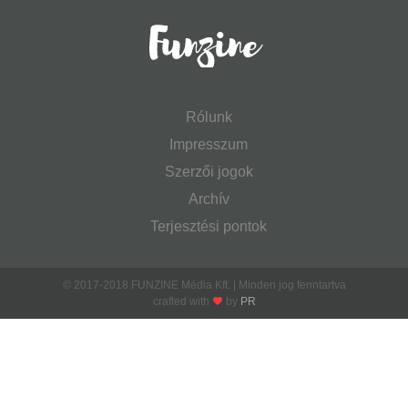
Rólunk
Impresszum
Szerzői jogok
Archív
Terjesztési pontok
© 2017-2018 FUNZINE Média Kft. | Minden jog fenntartva
crafted with
by
PR