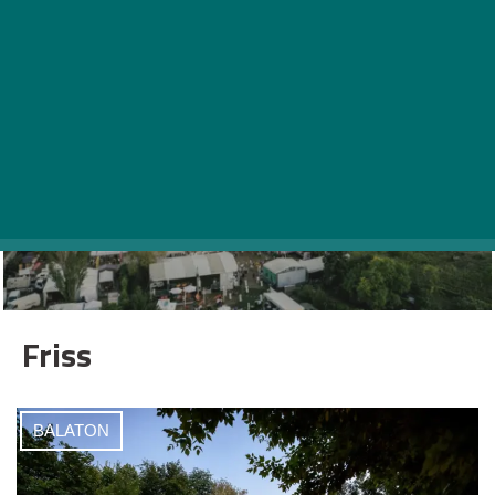
BALATON
Íme a legjobb programok a héten a Balaton partján –
2026. augusztus 3-9.
Friss
BALATON