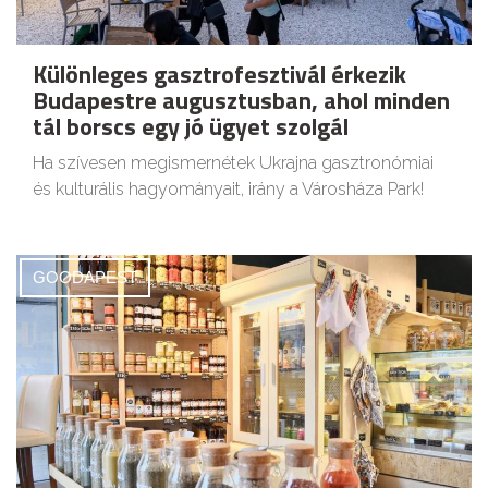
Különleges gasztrofesztivál érkezik
Budapestre augusztusban, ahol minden
tál borscs egy jó ügyet szolgál
Ha szívesen megismernétek Ukrajna gasztronómiai
és kulturális hagyományait, irány a Városháza Park!
GOODAPEST