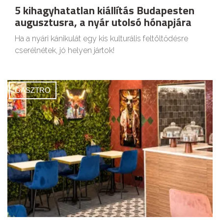
5 kihagyhatatlan kiállítás Budapesten
augusztusra, a nyár utolsó hónapjára
Ha a nyári kánikulát egy kis kulturális feltöltődésre
cserélnétek, jó helyen jártok!
GASZTRO