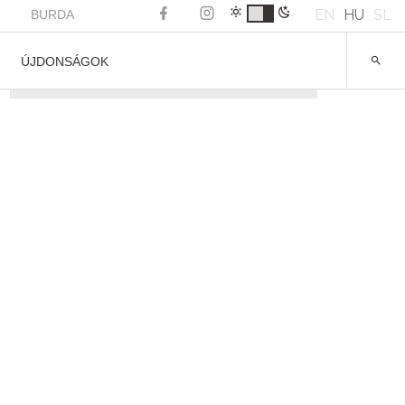
EN
HU
SL
BURDA
ÚJDONSÁGOK