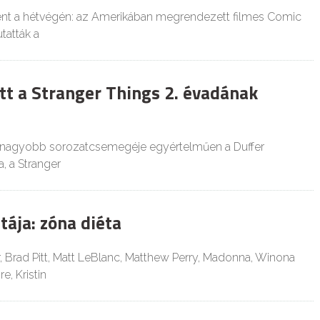
ént a hétvégén: az Amerikában megrendezett filmes Comic
tatták a
t a Stranger Things 2. évadának
egnagyobb sorozatcsemegéje egyértelműen a Duffer
a, a Stranger
tája: zóna diéta
 Brad Pitt, Matt LeBlanc, Matthew Perry, Madonna, Winona
, Kristin