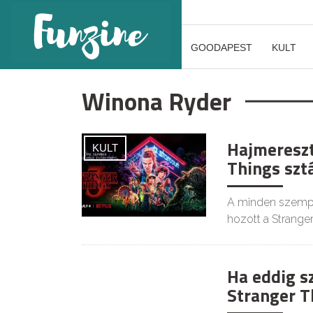
GOODAPEST
KULT
Winona Ryder
Hajmereszt
KULT
Things sztá
A minden szempo
hozott a Strange
Ha eddig sz
KIKAPCS
Stranger T