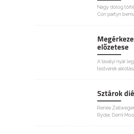
Nagy dolog tört
Con partyn bemu
Megérkezet
KULT
előzetese
A tavalyi nyár l
testvérek alkotás
Sztárok dié
Renée Zellweger,
Ryder, Demi Moore