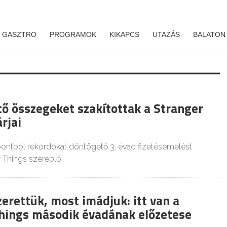
GASZTRO
PROGRAMOK
KIKAPCS
UTAZÁS
BALATON
ő összegeket szakítottak a Stranger
rjai
ntból rekordokat döntögető 3. évad fizetésemelést
r Things szereplő
erettük, most imádjuk: itt van a
hings második évadának előzetese