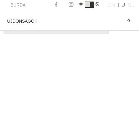
EN
HU
SL
BURDA
ÚJDONSÁGOK