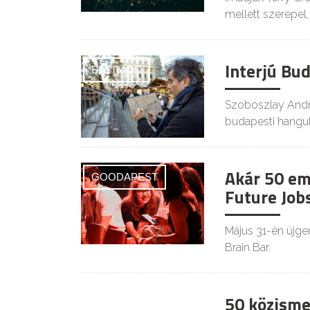
mellett szerepel, 
Interjú Bu
ÉLETMÓD
Szoboszlay Andrá
budapesti hangul
Akár 50 em
GOODAPEST
Future Job
Május 31-én újgen
Brain Bar.
50 közisme
KULT