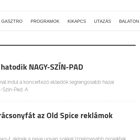
GASZTRO
PROGRAMOK
KIKAPCS
UTAZÁS
BALATON
 hatodik NAGY-SZÍN-PAD
al indul a koncertező előadók legrangosabb hazai
-Szín-Pad. A
arácsonyfát az Old Spice reklámok
ews-t, akinek a neve ugyan sokkal izgalmasabb projektek