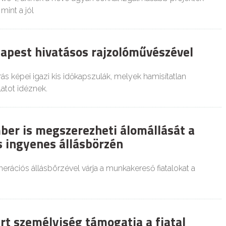
mint a jól
dapest hivatásos rajzolóművészével
s képei igazi kis időkapszulák, melyek hamisítatlan
atot idéznek.
ber is megszerezheti álomállását a
s ingyenes állásbörzén
erációs állásbörzével várja a munkakereső fiatalokat a
rt személyiség támogatja a fiatal