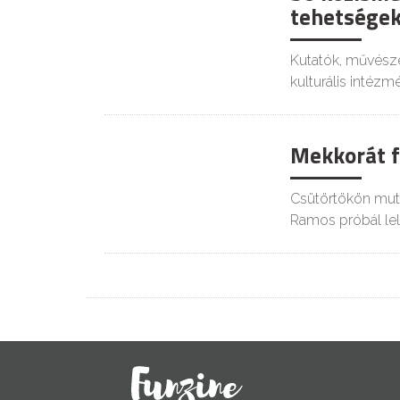
tehetségek
Kutatók, művésze
kulturális intéz
Mekkorát f
Csütörtökön muta
Ramos próbál lelk