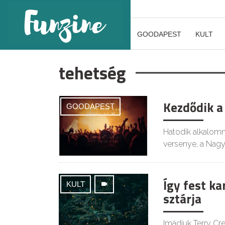
GOODAPEST
KULT
tehetség
Kezdődik a
GOODAPEST
Hatodik alkalomm
versenye, a Nagy
Így fest k
KULT
sztárja
Imádjuk Terry Cr