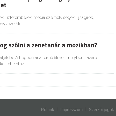
et
k, üzletemberek, média személyiségek, újságírók,
ményvezetők
og szólni a zenetanár a mozikban?
tják be A hegedűtanár című filmet, melyben Lázaro
et lehelni az
Rólunk
Impresszum
Szerzői jogok