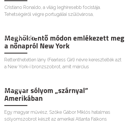
Cristiano Ronaldo, a világ leghíresebb focistája.
Tehetségéről végre portugáliai szülővárosa,
Meghökkentő módon emlékezett meg
ÉLETMÓD
a nőnapról New York
Rettenthetetlen lány (Fearless Girl) névre keresztelték azt
a New York-i bronzszobrot, amit március
Magyar sólyom „szárnyal”
ÉLETMÓD
Amerikában
Egy magyar művész, Szőke Gábor Miklós hatalmas
sólyomszobrot készít az amerikai Atlanta Falkons