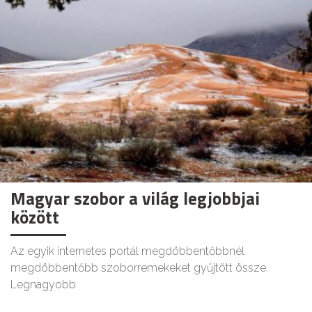
Magyar szobor a világ legjobbjai
között
Az egyik internetes portál megdöbbentőbbnél
megdöbbentőbb szoborremekeket gyűjtött össze.
Legnagyobb