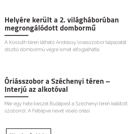
Helyére került a 2. világháborúban
megrongálódott dombormű
A Kossuth téren látható Andrássy lovasszobor talpazatát
díszítő dombormű végre ismét elfoglalhatta
Óriásszobor a Széchenyi téren –
Interjú az alkotóval
Már egy hete beszél Budapest a Széchenyi téren kiállított
szoborról. A Feltépve nevet viselő óriási