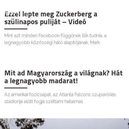
Ezzel lepte meg Zuckerberg a
KIKAPCS
szülinapos puliját – Videó
Mint azt minden Facebook-függőnek illik tudnia, a
legnagyobb közösségi háló alapítójának, Mark
Mit ad Magyarország a világnak? Hát
a legnagyobb madarat!
Az amerikai focicsapat, az Atlanta Falcons szuperóriás
stadionja előtt fogja széttárni hatalmas