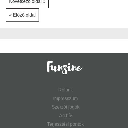
Következő oldal »
« Előző oldal
Rólunk
Impresszum
Szerzői jogok
Archív
Terjesztési pontok