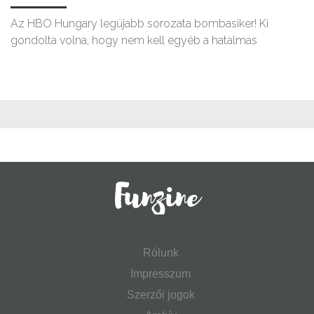
Az HBO Hungary legújabb sorozata bombasiker! Ki
gondolta volna, hogy nem kell egyéb a hatalmas
Rólunk
Impresszum
Szerzői jogok