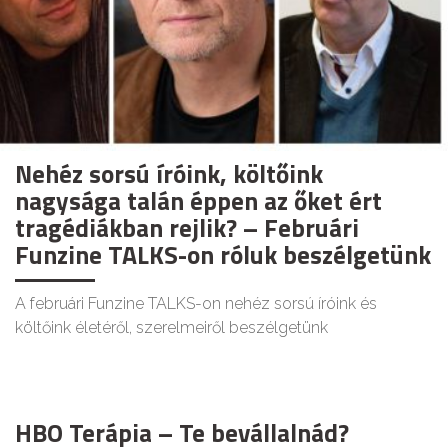
Nehéz sorsú íróink, költőink
nagysága talán éppen az őket ért
tragédiákban rejlik? – Februári
Funzine TALKS-on róluk beszélgetünk
A februári Funzine TALKS-on nehéz sorsú íróink és
költőink életéről, szerelmeiről beszélgetünk
HBO Terápia – Te bevállalnád?