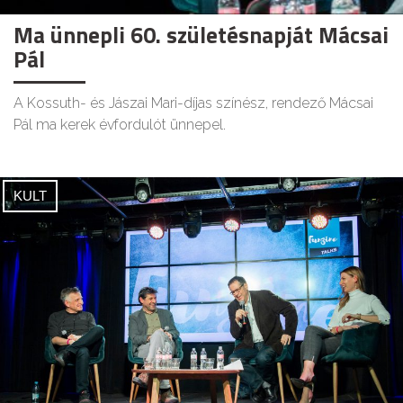
Ma ünnepli 60. születésnapját Mácsai
Pál
A Kossuth- és Jászai Mari-díjas színész, rendező Mácsai
Pál ma kerek évfordulót ünnepel.
KULT