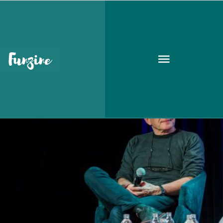
Mácsai Pál
KULT