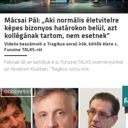
Mácsai Pál: „Aki normális életvitelre
képes bizonyos határokon belül, azt
kollégának tartom, nem esetnek”
Videós beszámoló a Tragikus sorsú írók, költők élete c.
Funzine TALKS-ról
Február 18-án tartottuk a 11. Funzine TALKS eseményünket
az Akvárium Klubban, “Tragikus sorsú írók,
GOODAPEST