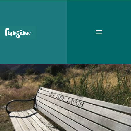
hétfő
ÉLETMÓD