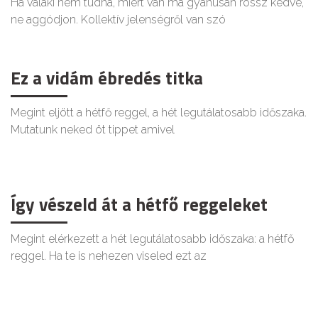
Ha valaki nem tudná, miért van ma gyanúsan rossz kedve,
ne aggódjon. Kollektív jelenségről van szó
Ez a vidám ébredés titka
Megint eljött a hétfő reggel, a hét legutálatosabb időszaka.
Mutatunk neked öt tippet amivel
Így vészeld át a hétfő reggeleket
Megint elérkezett a hét legutálatosabb időszaka: a hétfő
reggel. Ha te is nehezen viseled ezt az