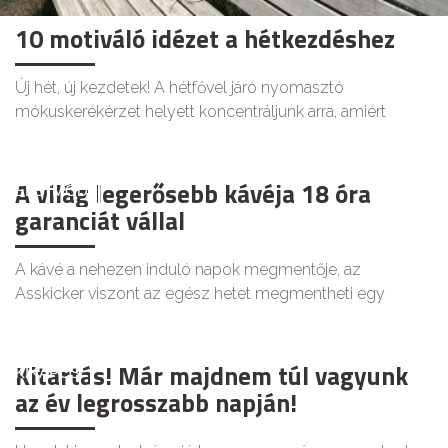
10 motiváló idézet a hétkezdéshez
Új hét, új kezdetek! A hétfővel járó nyomasztó
mókuskerékérzet helyett koncentráljunk arra, amiért
A világ legerősebb kávéja 18 óra
ÉLETMÓD
garanciát vállal
A kávé a nehezen induló napok megmentője, az
Asskicker viszont az egész hetet megmentheti egy
Kitartás! Már majdnem túl vagyunk
KIKAPCS
az év legrosszabb napján!