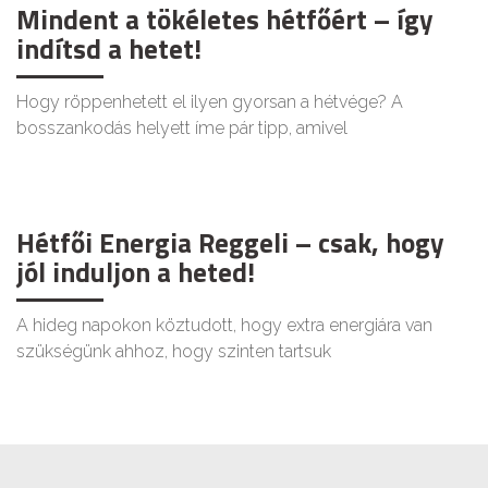
Mindent a tökéletes hétfőért – így
indítsd a hetet!
Hogy röppenhetett el ilyen gyorsan a hétvége? A
bosszankodás helyett íme pár tipp, amivel
Hétfői Energia Reggeli – csak, hogy
jól induljon a heted!
A hideg napokon köztudott, hogy extra energiára van
szükségünk ahhoz, hogy szinten tartsuk