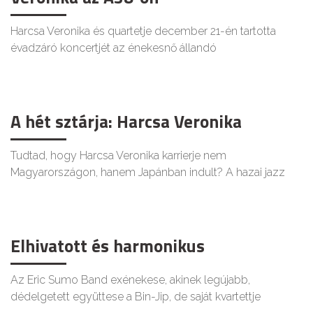
Harcsa Veronika és quartetje december 21-én tartotta
évadzáró koncertjét az énekesnő állandó
A hét sztárja: Harcsa Veronika
Tudtad, hogy Harcsa Veronika karrierje nem
Magyarországon, hanem Japánban indult? A hazai jazz
Elhivatott és harmonikus
Az Eric Sumo Band exénekese, akinek legújabb,
dédelgetett együttese a Bin-Jip, de saját kvartettje