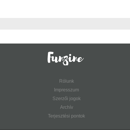
Rólunk
Impresszum
Szerzői jogok
Archív
Terjesztési pontok