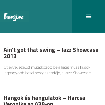
Harcsa Veronika
Ain’t got that swing – Jazz Showcase
2013
Öt évvel ezelőtt mutatkozott be a fiatal muzsikusok
legnagyobb hazai seregszemléje, a Jazz Showcase
Hangok és hangulatok – Harcsa
Veronika az A38-on