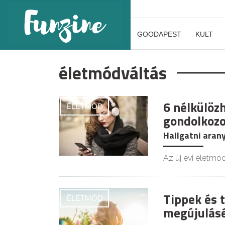
GOODAPEST
KULT
életmódváltás
6 nélkülöz
ÉLETMÓD
gondolkozo
Hallgatni arany
Az új évi életmód
Tippek és t
ÉLETMÓD
megújulásé