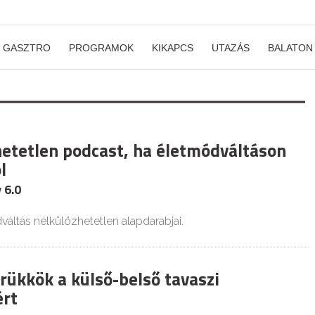
GASZTRO
PROGRAMOK
KIKAPCS
UTAZÁS
BALATON
hetetlen podcast, ha életmódváltáson
l
 6.0
váltás nélkülözhetetlen alapdarabjai.
rükkök a külső-belső tavaszi
rt