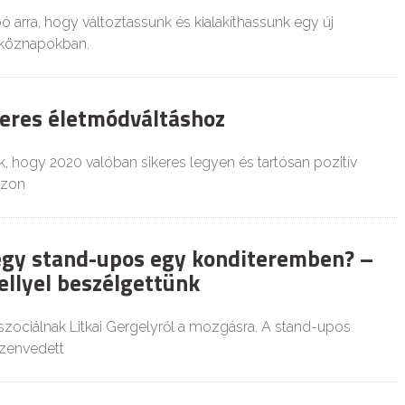
ó arra, hogy változtassunk és kialakíthassunk egy új
tköznapokban.
ikeres életmódváltáshoz
k, hogy 2020 valóban sikeres legyen és tartósan pozitív
zzon
egy stand-upos egy konditeremben? –
ellyel beszélgettünk
szociálnak Litkai Gergelyről a mozgásra. A stand-upos
szenvedett