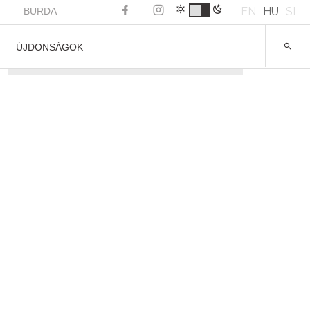
EN
HU
SL
BURDA
ÚJDONSÁGOK