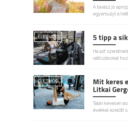
A tavasz jó aprop
egyensúlyt a hé
5 tipp a s
ÉLETMÓD
Ha azt szeretnén
változásokat ho
Mit keres 
ÉLETMÓD
Litkai Gerg
Talán kevesen as
évekkel ezelőtt 