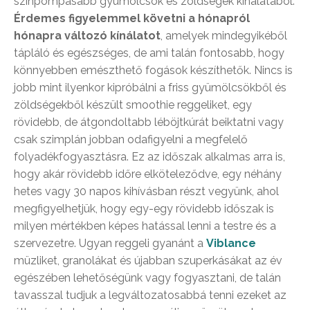
színpompásabb gyümölcsök és zöldségek kínálatából.
Érdemes figyelemmel követni a hónapról
hónapra változó kínálatot
, amelyek mindegyikéből
tápláló és egészséges, de ami talán fontosabb, hogy
könnyebben emészthető fogások készíthetők. Nincs is
jobb mint ilyenkor kipróbálni a friss gyümölcsökből és
zöldségekből készült smoothie reggeliket, egy
rövidebb, de átgondoltabb léböjtkúrát beiktatni vagy
csak szimplán jobban odafigyelni a megfelelő
folyadékfogyasztásra. Ez az időszak alkalmas arra is,
hogy akár rövidebb időre elköteleződve, egy néhány
hetes vagy 30 napos kihívásban részt vegyünk, ahol
megfigyelhetjük, hogy egy-egy rövidebb időszak is
milyen mértékben képes hatással lenni a testre és a
szervezetre. Ugyan reggeli gyanánt a
Viblance
müzliket, granolákat és újabban szuperkásákat az év
egészében lehetőségünk vagy fogyasztani, de talán
tavasszal tudjuk a legváltozatosabbá tenni ezeket az