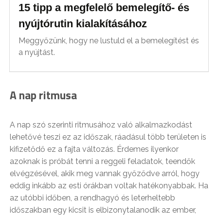
15 tipp a megfelelő bemelegítő- és
nyújtórutin kialakításához
Meggyőzünk, hogy ne lustuld el a bemelegítést és
a nyújtást.
A nap ritmusa
A nap szó szerinti ritmusához való alkalmazkodást
lehetővé teszi ez az időszak, ráadásul több területen is
kifizetődő ez a fajta változás. Érdemes ilyenkor
azoknak is próbát tenni a reggeli feladatok, teendők
elvégzésével, akik meg vannak győződve arról, hogy
eddig inkább az esti órákban voltak hatékonyabbak. Ha
az utóbbi időben, a rendhagyó és leterheltebb
időszakban egy kicsit is elbizonytalanodik az ember,