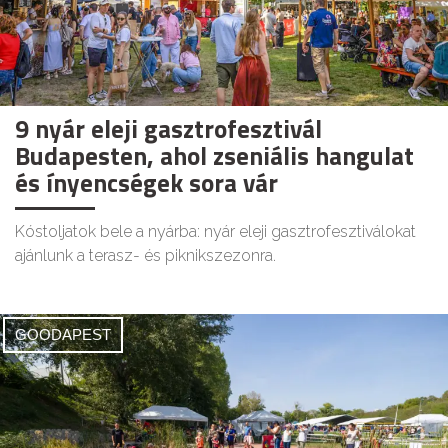
9 nyár eleji gasztrofesztivál
Budapesten, ahol zseniális hangulat
és ínyencségek sora vár
Kóstoljatok bele a nyárba: nyár eleji gasztrofesztiválokat
ajánlunk a terasz- és piknikszezonra.
GOODAPEST