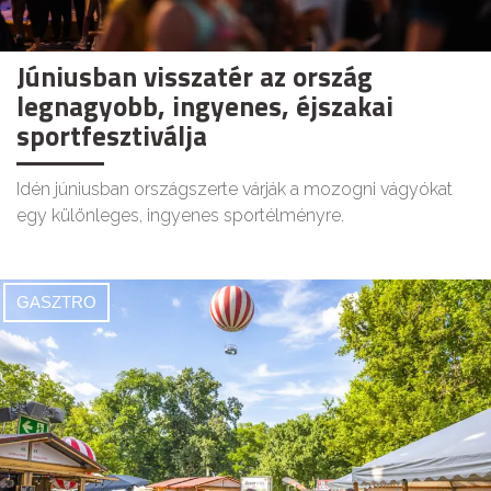
Júniusban visszatér az ország
legnagyobb, ingyenes, éjszakai
sportfesztiválja
Idén júniusban országszerte várják a mozogni vágyókat
egy különleges, ingyenes sportélményre.
GASZTRO