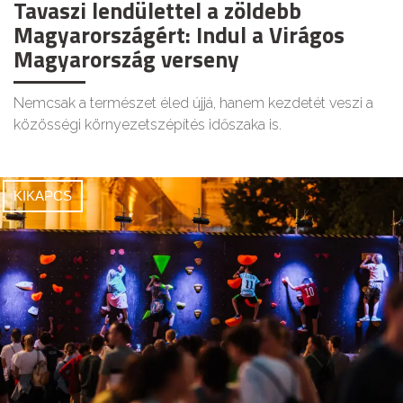
Tavaszi lendülettel a zöldebb
Magyarországért: Indul a Virágos
Magyarország verseny
Nemcsak a természet éled újjá, hanem kezdetét veszi a
közösségi környezetszépítés időszaka is.
KIKAPCS