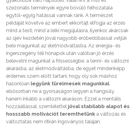
gyakoribbá váló napsütés, valamint a friss és
szezonális termények egyre bővülő felhozatala
egytől-egyig hatással vannak ránk. A természet
példáját követve az embert ekkortájt elfogja az érzés
mind a testi, mind a lelki megújulásra, ilyenkor, akárcsak
az újév kezdetén jóval nagyobb erőbedobással vetjük
bele magunkat az életmódváltásba. Az energia- és
ingerszegény téli hónapok után valóban jó érzés
belevetni magunkat a frissességbe, a tenni- és változni
akarásba, az életmódváltásba, de egyet mindenképp
érdemes szem előtt tartani, hogy oly sok máshoz
hasonlóan
legyünk türelmesek magunkkal
,
elsősorban ne a gyorsaságon legyen a hangsúly,
hanem inkább a változni akaráson. Ezzel a mentális
hozzáállással, szemlélettel
jóval stabilabb alapot és
hosszabb motivációt teremthetünk
a változás és
változtatás nem ritkán ingoványos talaján.