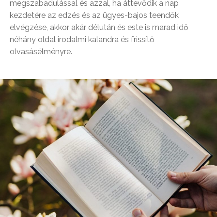
megszabadulással és azzal, ha áttevődik a nap
kezdetére az edzés és az ügyes-bajos teendők
elvégzése, akkor akár délután és este is marad idő
néhány oldal irodalmi kalandra és frissítő
olvasásélményre.