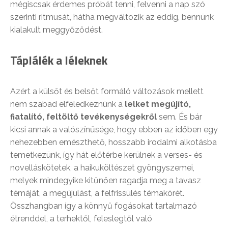
mégiscsak érdemes próbát tenni, felvenni a nap szó
szerinti ritmusát, hátha megváltozik az eddig, bennünk
kialakult meggyőződést.
Táplálék a léleknek
Azért a külsőt és belsőt formáló változások mellett
nem szabad elfeledkeznünk a
lelket megújító,
fiatalító, feltöltő tevékenységekről
sem. És bár
kicsi annak a valószínűsége, hogy ebben az időben egy
nehezebben emészthető, hosszabb irodalmi alkotásba
temetkezünk, így hát előtérbe kerülnek a verses- és
novelláskötetek, a haikuköltészet gyöngyszemei,
melyek mindegyike kitűnően ragadja meg a tavasz
témáját, a megújulást, a felfrissülés témakörét.
Összhangban így a könnyű fogásokat tartalmazó
étrenddel, a terhektől, feleslegtől való