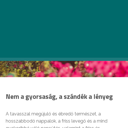
Nem a gyorsaság, a szándék a lényeg
A tavasszal megújuló és ébredő természet, a
hosszabbodó nappalok, a friss levegő és a mind