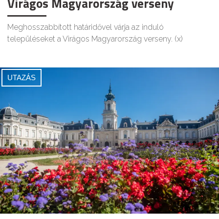
Virágos Magyarország verseny
Meghosszabbított határidővel várja az induló
településeket a Virágos Magyarország verseny. (x)
UTAZÁS