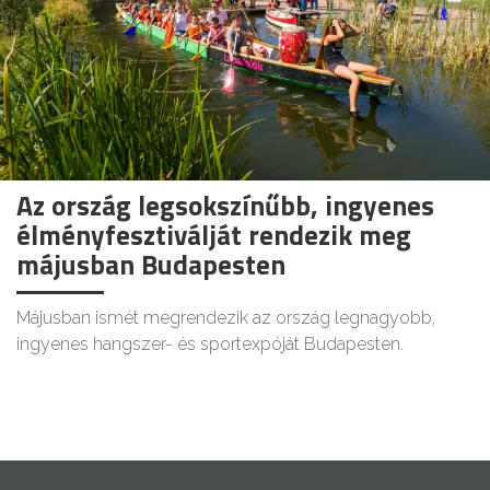
Az ország legsokszínűbb, ingyenes
élményfesztiválját rendezik meg
májusban Budapesten
Májusban ismét megrendezik az ország legnagyobb,
ingyenes hangszer- és sportexpóját Budapesten.