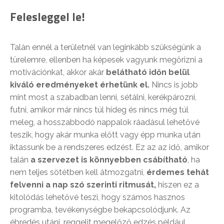
Felesleggel le!
Talán ennél a területnél van leginkább szükségünk a
türelemre, ellenben ha képesek vagyunk megőrizni a
motivációnkat, akkor akár
belátható időn belül
kiváló eredményeket érhetünk el.
Nincs is jobb
mint most a szabadban lenni, sétálni, kerékpározni,
futni, amikor már nincs túl hideg és nincs még túl
meleg, a hosszabbodó nappalok ráadásul lehetővé
teszik, hogy akár munka előtt vagy épp munka után
iktassunk be a rendszeres edzést. Ez az az idő, amikor
talán
a szervezet is könnyebben csábítható
, ha
nem teljes sötétben kell átmozgatni,
érdemes tehát
felvenni a nap szó szerinti ritmusát,
hiszen ez a
kitolódás lehetővé teszi, hogy számos hasznos
programba, tevékenységbe bekapcsolódjunk. Az
ébredés utáni, reggelit megelőző edzés például