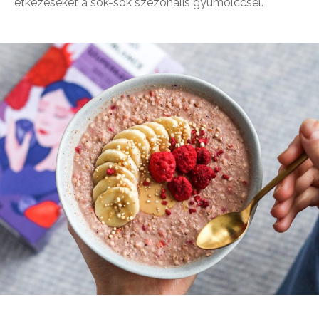
étkezéseket a sok-sok szezonális gyümölccsel.