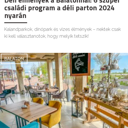
Déli élmények a Balatonnál: 6 szuper
családi program a déli parton 2024
nyarán
Kalandparkok, dínópark és vizes élmények – nektek csak
ki kell választanotok, hogy melyik tetszik!
BALATON