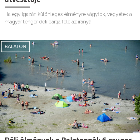
Ha egy igazán különleges élményre vágytok, vegyétek a
magyar tenger déli partja felé az irányt!
BALATON