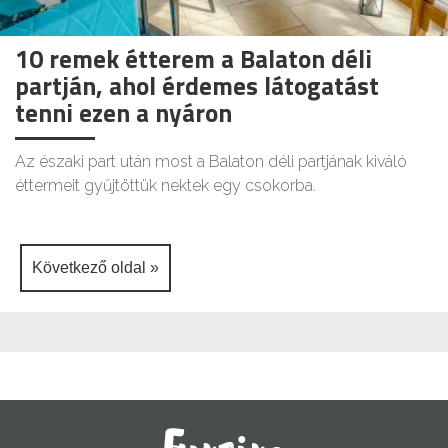
10 remek étterem a Balaton déli
partján, ahol érdemes látogatást
tenni ezen a nyáron
Az északi part után most a Balaton déli partjának kiváló
éttermeit gyűjtöttük nektek egy csokorba.
Következő oldal »