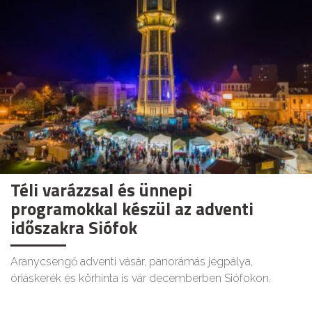
Téli varázzsal és ünnepi
programokkal készül az adventi
időszakra Siófok
Aranycsengő adventi vásár, panorámás jégpálya,
óriáskerék és körhinta is vár decemberben Siófokon.