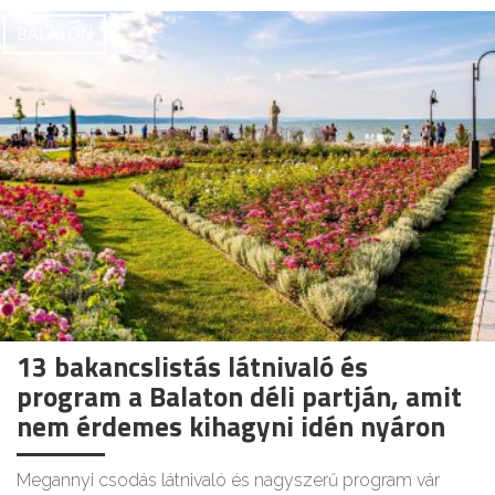
BALATON
13 bakancslistás látnivaló és
program a Balaton déli partján, amit
nem érdemes kihagyni idén nyáron
Megannyi csodás látnivaló és nagyszerű program vár