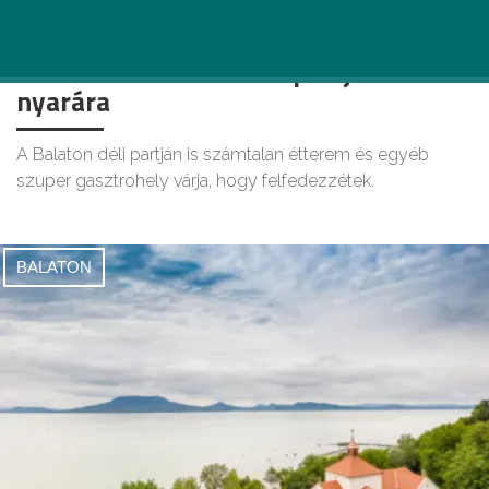
Napsütötte ízutazás: 9 bámulatos
étterem a Balaton déli partján 2026
nyarára
A Balaton déli partján is számtalan étterem és egyéb
szuper gasztrohely várja, hogy felfedezzétek.
BALATON