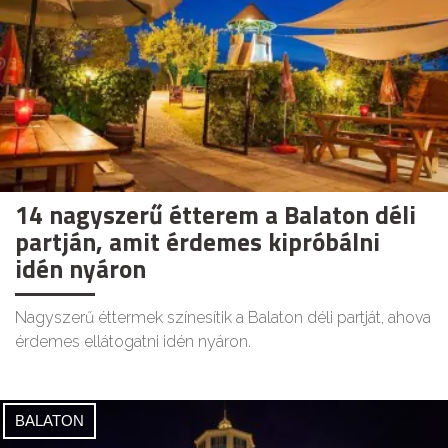
14 nagyszerű étterem a Balaton déli
partján, amit érdemes kipróbálni
idén nyáron
Nagyszerű éttermek színesítik a Balaton déli partját, ahova
érdemes ellátogatni idén nyáron.
BALATON