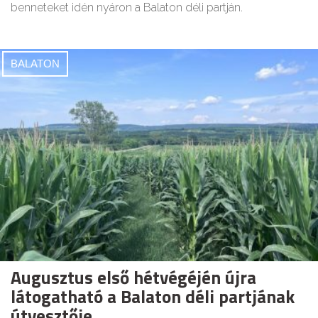
benneteket idén nyáron a Balaton déli partján.
BALATON
Augusztus első hétvégéjén újra
látogatható a Balaton déli partjának
útvesztője