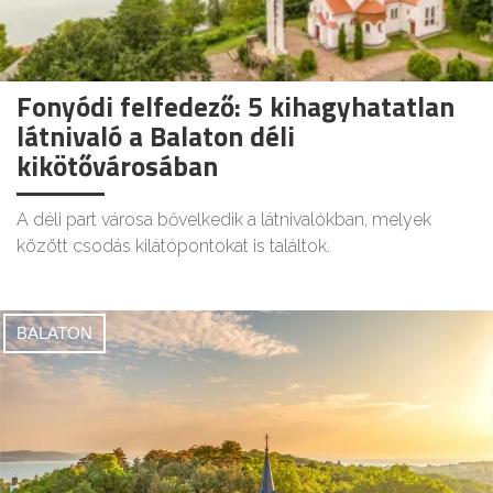
Fonyódi felfedező: 5 kihagyhatatlan
látnivaló a Balaton déli
kikötővárosában
A déli part városa bővelkedik a látnivalókban, melyek
között csodás kilátópontokat is találtok.
BALATON