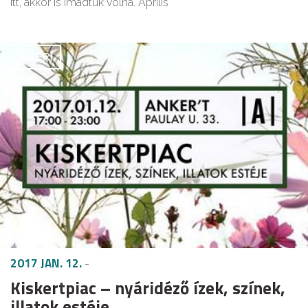
itt, akkor is imádtuk volna. Április
KÜLTÉRI
2017 JAN. 12.
-
Kiskertpiac – nyáridéző ízek, színek,
illatok estéje