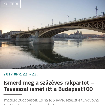
KÜLTÉRI
2017 APR. 22.
-
23.
Ismerd meg a százéves rakpartot –
Tavasszal ismét itt a Budapest100
Imádjuk Budapestet. És ha 100 évvel ezelőtt éltünk volna