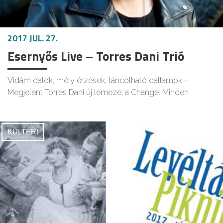
2017 JUL. 27.
Esernyős Live – Torres Dani Trió
Vidám dalok, mély érzések, táncolható dallamok –
Megjelent Torres Dani új lemeze, a Change. Minden
KÜLTÉRI