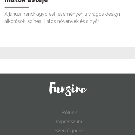
A januári rendhagyó esti eseményen a virágos design
alkotások, színes, illatos növények és a nyár
Rólunk
Impresszum
Szerzői jogok