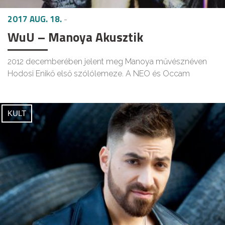
2017 AUG. 18.
-
WuU – Manoya Akusztik
2012 decemberében jelent meg Manoya művésznéven
Hodosi Enikő első szólólemeze. A NEO és Occam
KULT