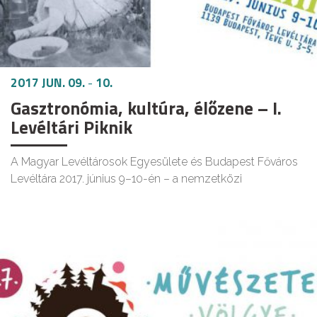
2017 JUN. 09.
-
10.
Gasztronómia, kultúra, élőzene – I.
Levéltári Piknik
A Magyar Levéltárosok Egyesülete és Budapest Főváros
Levéltára 2017. június 9–10-én – a nemzetközi
KÜLTÉRI