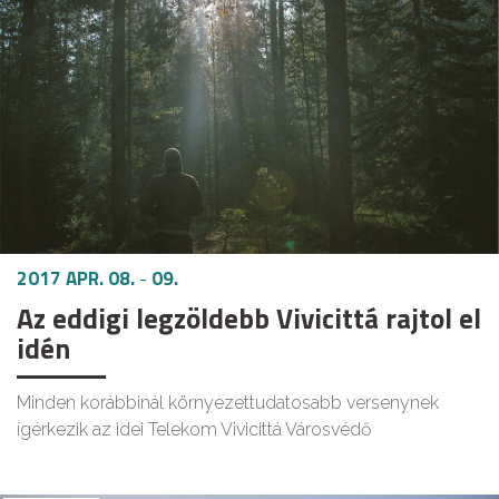
2017 APR. 08.
-
09.
Az eddigi legzöldebb Vivicittá rajtol el
idén
Minden korábbinál környezettudatosabb versenynek
ígérkezik az idei Telekom Vivicittá Városvédő