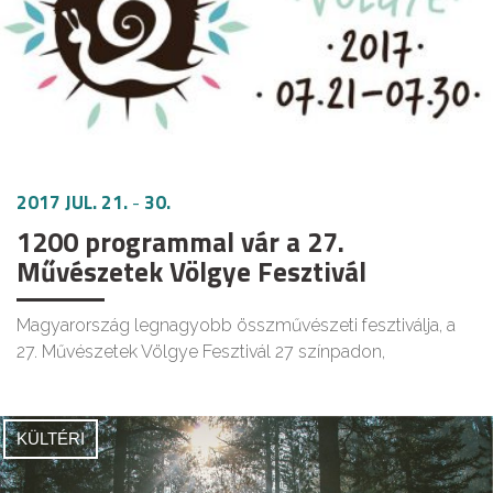
2017 JUL. 21.
-
30.
1200 programmal vár a 27.
Művészetek Völgye Fesztivál
Magyarország legnagyobb összművészeti fesztiválja, a
27. Művészetek Völgye Fesztivál 27 színpadon,
KÜLTÉRI