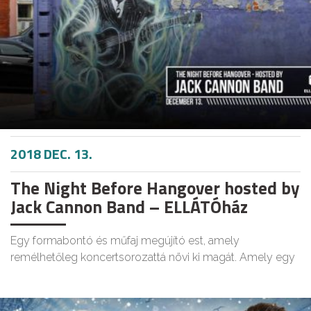
2018 DEC. 13.
The Night Before Hangover hosted by
Jack Cannon Band – ELLÁTÓház
Egy formabontó és műfaj megújító est, amely
remélhetőleg koncertsorozattá növi ki magát. Amely egy