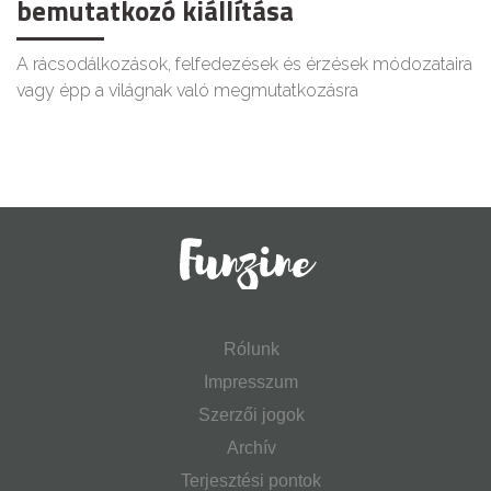
bemutatkozó kiállítása
A rácsodálkozások, felfedezések és érzések módozataira
vagy épp a világnak való megmutatkozásra
Rólunk
Impresszum
Szerzői jogok
Archív
Terjesztési pontok