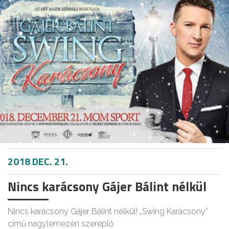
2018 DEC. 21.
Nincs karácsony Gájer Bálint nélkül
Nincs karácsony Gájer Bálint nélkül! „Swing Karácsony”
című nagylemezén szereplő