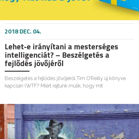
2018 DEC. 04.
Lehet-e irányítani a mesterséges
intelligenciát? – Beszélgetés a
fejlődés jövőjéről
Beszélgetés a fejlődés jövőjéről Tim O’Reilly új könyve
kapcsán (WTF? Miért rajtunk múlik, hogy mit