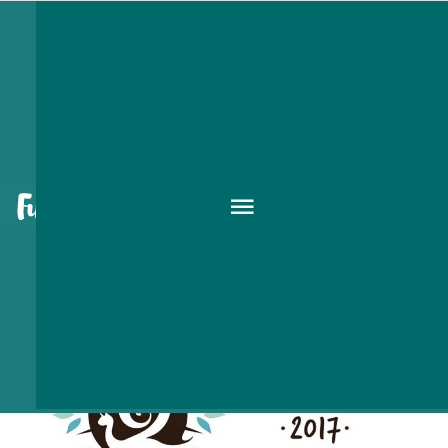
1200 programmal vár a 27.
Művészetek Völgye Fesztivál
2017 JUL. 21.
-
30.