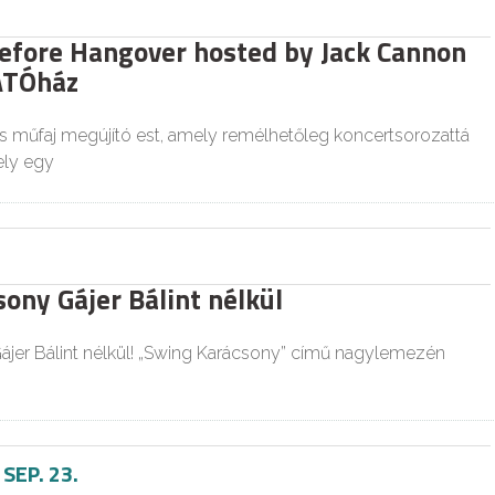
efore Hangover hosted by Jack Cannon
ÁTÓház
 műfaj megújító est, amely remélhetőleg koncertsorozattá
ely egy
ony Gájer Bálint nélkül
ájer Bálint nélkül! „Swing Karácsony” című nagylemezén
-
SEP. 23.