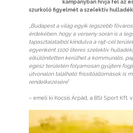
kampányban hívja fel az e
szurkoló figyelmét a szelektív hulladé
„
Budapest a világ egyik legszebb főváros
érdekében, hogy a verseny során is a leg
tapasztalataiból kiindulva a rajt-cél ter
egyenként 1100 literes szelektív hulladék
elkülönítetten kerülhet a kommunális, p
egész területén folyamosan gyűjteni fogju
útvonalon található frissítőállomások is m
rendelkezésére
”
– emeli ki Kocsis Árpád, a BSI Sport Kft. 