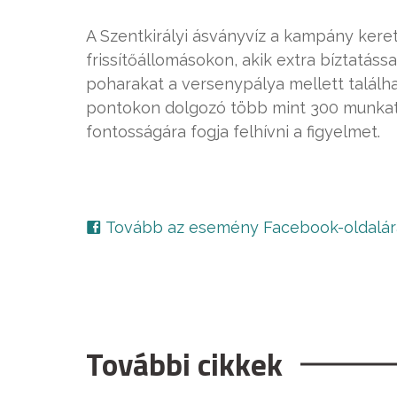
A Szentkirályi ásványvíz a kampány keret
frissítőállomásokon, akik extra bíztatáss
poharakat a versenypálya mellett találh
pontokon dolgozó több mint 300 munkatár
fontosságára fogja felhívni a figyelmet.
Tovább az esemény Facebook-oldalár
További cikkek