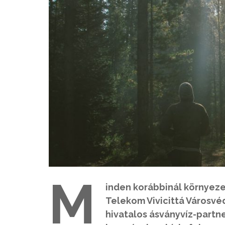
M
inden korábbinál környeze
Telekom Vivicittá Városvéd
hivatalos ásványvíz-partne