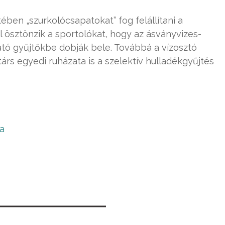
ében „szurkolócsapatokat” fog felállítani a
al ösztönzik a sportolókat, hogy az ásványvizes-
ató gyűjtőkbe dobják bele. Továbbá a vízosztó
s egyedi ruházata is a szelektív hulladékgyűjtés
a