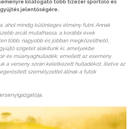
seményre kilátogató több tízezer sportoló és
kgyűjtés jelentőségére.
a, ahol mindig különleges élmény futni. Annak
szebb arcát mutathassa, a korábbi évek
ületen több, nagyobb és jobban megközelíthető,
gyűjtő szigetet alakítunk ki, amelyekbe
apír és műanyaghulladék; emellett az esemény
k a verseny során keletkezett hulladékot, illetve az
egerősített személyzettel állnak a futók
versenyigazgatója.