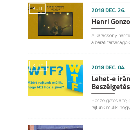
2018 DEC. 26.
BULI
Henri Gonzo
A karácsony harma
a baráti társaságok
2018 DEC. 04.
KULT
Lehet-e irán
Beszélgetés 
Beszélgetés a fejl
rajtunk múlik, hog