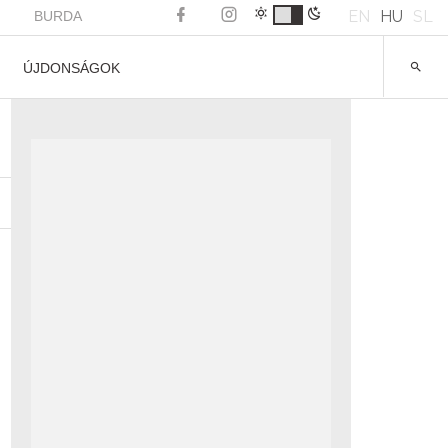
EN
HU
SL
BURDA
ÚJDONSÁGOK