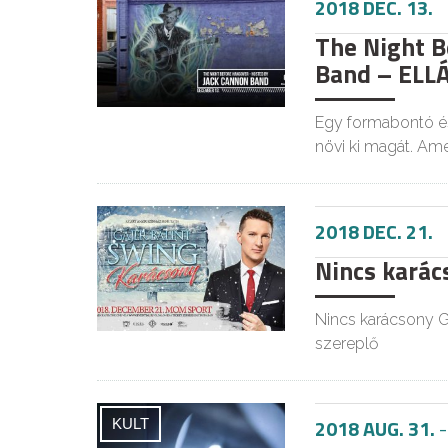
2018 DEC. 13.
The Night B
Band – ELL
Egy formabontó és
növi ki magát. Am
2018 DEC. 21.
Nincs karács
Nincs karácsony G
szereplő
2018 AUG. 31.
KULT