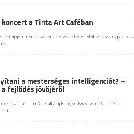
 koncert a Tinta Art Caféban
dik napján már beszöknek a városba a fiatalok, összegyűlnek
 és
yítani a mesterséges intelligenciát? –
a fejlődés jövőjéről
ődés jövőjéről Tim O’Reilly új könyve kapcsán (WTF? Miért
y mit